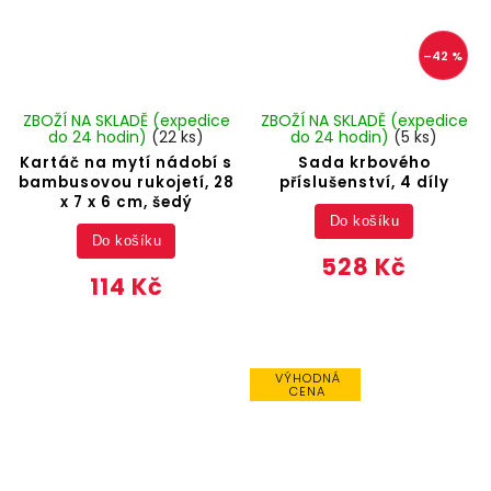
–42 %
ZBOŽÍ NA SKLADĚ (expedice
ZBOŽÍ NA SKLADĚ (expedice
do 24 hodin)
(22 ks)
do 24 hodin)
(5 ks)
Kartáč na mytí nádobí s
Sada krbového
bambusovou rukojetí, 28
příslušenství, 4 díly
x 7 x 6 cm, šedý
Do košíku
Do košíku
528 Kč
114 Kč
VÝHODNÁ
CENA