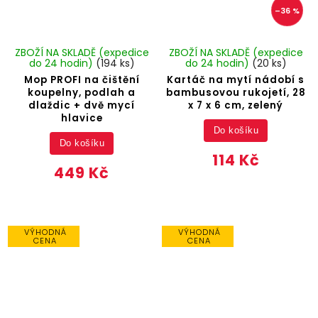
–36 %
ZBOŽÍ NA SKLADĚ (expedice
ZBOŽÍ NA SKLADĚ (expedice
do 24 hodin)
(194 ks)
do 24 hodin)
(20 ks)
Mop PROFI na čištění
Kartáč na mytí nádobí s
koupelny, podlah a
bambusovou rukojetí, 28
dlaždic + dvě mycí
x 7 x 6 cm, zelený
hlavice
Do košíku
Do košíku
114 Kč
449 Kč
VÝHODNÁ
VÝHODNÁ
CENA
CENA