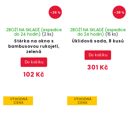
–26 %
–38 %
ZBOŽÍ NA SKLADĚ (expedice
ZBOŽÍ NA SKLADĚ (expedice
do 24 hodin)
(2 ks)
do 24 hodin)
(15 ks)
Stěrka na okna s
Úklidová sada, 8 kusů
bambusovou rukojetí,
zelená
Do košíku
Do košíku
301 Kč
102 Kč
VÝHODNÁ
VÝHODNÁ
CENA
CENA