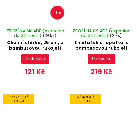
–6 %
ZBOŽÍ NA SKLADĚ (expedice
ZBOŽÍ NA SKLADĚ (expedice
do 24 hodin)
(19 ks)
do 24 hodin)
(2 ks)
Okenní stěrka, 25 cm, s
Smětáček a lopatka, s
bambusovou rukojetí
bambusovou rukojetí
Do košíku
Do košíku
121 Kč
219 Kč
VÝHODNÁ
VÝHODNÁ
CENA
CENA