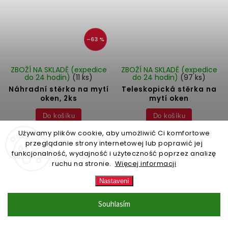
–63 %
ZBOŽÍ NA SKLADĚ (expedice
ZBOŽÍ NA SKLADĚ (expedice
do 24 hodin)
(11 ks)
do 24 hodin)
(97 ks)
Náhradní stěrka na mytí
Teleskopická stěrka na
oken, 2ks
mytí oken
Do košíku
Do košíku
Używamy plików cookie, aby umożliwić Ci komfortowe
97 Kč
999 Kč
przeglądanie strony internetowej lub poprawić jej
funkcjonalność, wydajność i użyteczność poprzez analizę
ruchu na stronie.
Więcej informacji
Nastavení
Načíst další 4
Souhlasím
1
2