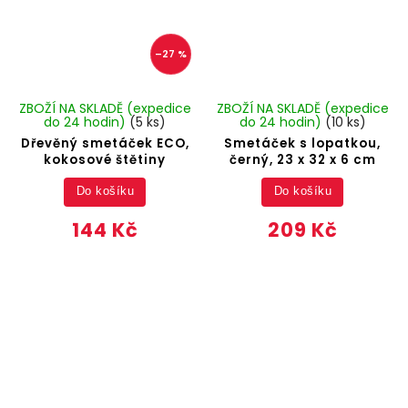
–27 %
ZBOŽÍ NA SKLADĚ (expedice
ZBOŽÍ NA SKLADĚ (expedice
do 24 hodin)
(5 ks)
do 24 hodin)
(10 ks)
Dřevěný smetáček ECO,
Smetáček s lopatkou,
kokosové štětiny
černý, 23 x 32 x 6 cm
Do košíku
Do košíku
144 Kč
209 Kč