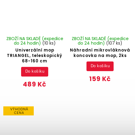
ZBOŽÍ NA SKLADĚ (expedice
ZBOŽÍ NA SKLADĚ (expedice
do 24 hodin)
(10 ks)
do 24 hodin)
(107 ks)
Univerzální mop
Náhradní mikrovláknová
TRIANGEL, teleskopický
koncovka na mop, 2ks
68-160 cm
Do košíku
Do košíku
159 Kč
489 Kč
VÝHODNÁ
CENA