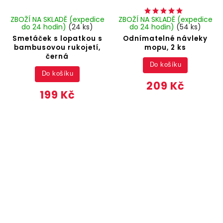
ZBOŽÍ NA SKLADĚ (expedice
ZBOŽÍ NA SKLADĚ (expedice
do 24 hodin)
(24 ks)
do 24 hodin)
(54 ks)
Smetáček s lopatkou s
Odnímatelné návleky
bambusovou rukojetí,
mopu, 2 ks
černá
Do košíku
Do košíku
209 Kč
199 Kč