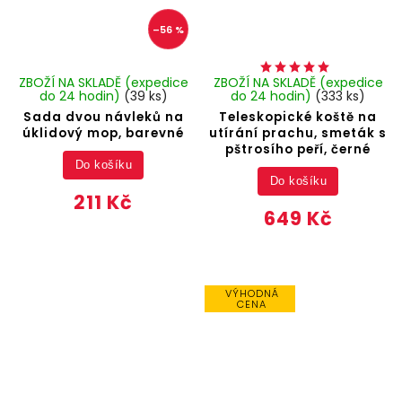
–56 %
ZBOŽÍ NA SKLADĚ (expedice
ZBOŽÍ NA SKLADĚ (expedice
do 24 hodin)
(39 ks)
do 24 hodin)
(333 ks)
Sada dvou návleků na
Teleskopické koště na
úklidový mop, barevné
utírání prachu, smeták s
pštrosího peří, černé
Do košíku
Do košíku
211 Kč
649 Kč
VÝHODNÁ
CENA