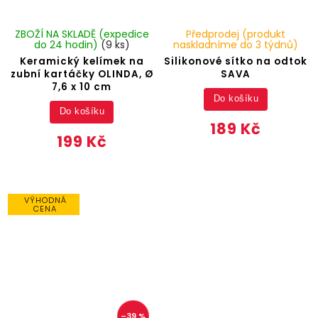
ZBOŽÍ NA SKLADĚ (expedice
Předprodej (produkt
do 24 hodin)
(9 ks)
naskladníme do 3 týdnů)
Keramický kelímek na
Silikonové sítko na odtok
zubní kartáčky OLINDA, Ø
SAVA
7,6 x 10 cm
Do košíku
Do košíku
189 Kč
199 Kč
VÝHODNÁ
CENA
–39 %