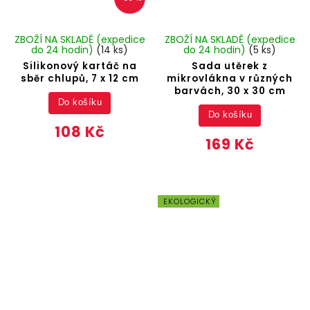
ZBOŽÍ NA SKLADĚ (expedice
ZBOŽÍ NA SKLADĚ (expedice
do 24 hodin)
(14 ks)
do 24 hodin)
(5 ks)
Silikonový kartáč na
Sada utěrek z
sběr chlupů, 7 x 12 cm
mikrovlákna v různých
barvách, 30 x 30 cm
Do košíku
Do košíku
108 Kč
169 Kč
EKOLOGICKÝ