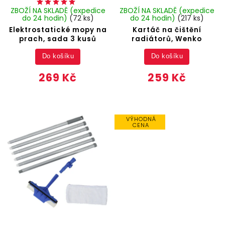
ZBOŽÍ NA SKLADĚ (expedice
ZBOŽÍ NA SKLADĚ (expedice
do 24 hodin)
(72 ks)
do 24 hodin)
(217 ks)
Elektrostatické mopy na
Kartáč na čištění
prach, sada 3 kusů
radiátorů, Wenko
Do košíku
Do košíku
269 Kč
259 Kč
VÝHODNÁ
CENA