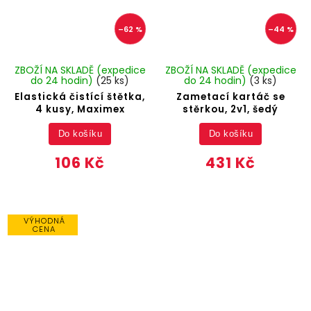
–62 %
–44 %
ZBOŽÍ NA SKLADĚ (expedice
ZBOŽÍ NA SKLADĚ (expedice
do 24 hodin)
(25 ks)
do 24 hodin)
(3 ks)
Elastická čistící štětka,
Zametací kartáč se
4 kusy, Maximex
stěrkou, 2v1, šedý
Do košíku
Do košíku
106 Kč
431 Kč
VÝHODNÁ
CENA