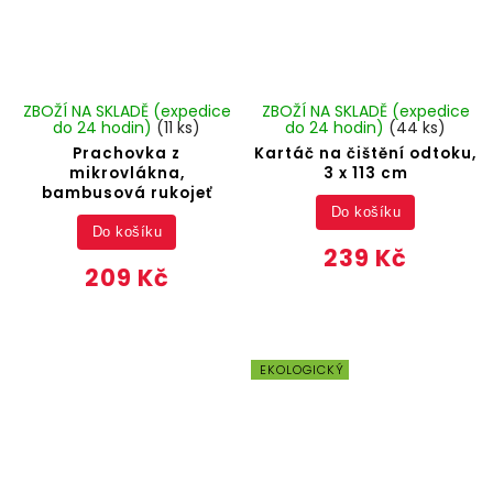
ZBOŽÍ NA SKLADĚ (expedice
ZBOŽÍ NA SKLADĚ (expedice
do 24 hodin)
(11 ks)
do 24 hodin)
(44 ks)
Prachovka z
Kartáč na čištění odtoku,
mikrovlákna,
3 x 113 cm
bambusová rukojeť
Do košíku
Do košíku
239 Kč
209 Kč
EKOLOGICKÝ