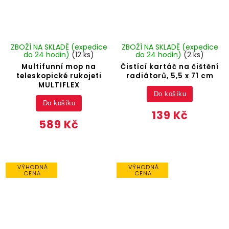
ZBOŽÍ NA SKLADĚ (expedice
ZBOŽÍ NA SKLADĚ (expedice
do 24 hodin)
(12 ks)
do 24 hodin)
(2 ks)
Multifunní mop na
Čistící kartáč na čištění
teleskopické rukojeti
radiátorů, 5,5 x 71 cm
MULTIFLEX
Do košíku
Do košíku
139 Kč
589 Kč
VÝHODNÁ
VÝHODNÁ
CENA
CENA