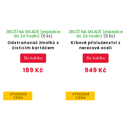
ZBOŽÍ NA SKLADĚ (expedice
ZBOŽÍ NA SKLADĚ (expedice
do 24 hodin)
(6 ks)
do 24 hodin)
(6 ks)
Odstraňovač žmolků s
Krbové příslušenství z
čisticím kartáčem
nerezové oceli
Do košíku
Do košíku
189 Kč
949 Kč
VÝHODNÁ
VÝHODNÁ
CENA
CENA