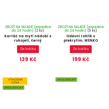
ZBOŽÍ NA SKLADĚ (expedice
ZBOŽÍ NA SKLADĚ (expedice
do 24 hodin)
(2 ks)
do 24 hodin)
(5 ks)
Kartáč na mytí nádobí s
Oděvní rohlík s
rukojetí, černý
překrytím, WENKO
Do košíku
Do košíku
139 Kč
199 Kč
VÝHODNÁ
EKOLOGICKÝ
CENA
EKOLOGICKÝ