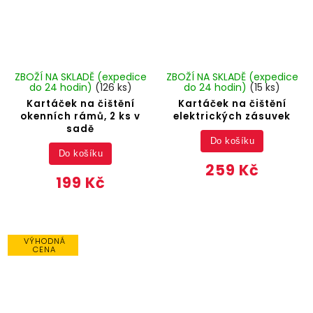
ZBOŽÍ NA SKLADĚ (expedice
ZBOŽÍ NA SKLADĚ (expedice
do 24 hodin)
(126 ks)
do 24 hodin)
(15 ks)
Kartáček na čištění
Kartáček na čištění
okenních rámů, 2 ks v
elektrických zásuvek
sadě
Do košíku
Do košíku
259 Kč
199 Kč
VÝHODNÁ
CENA