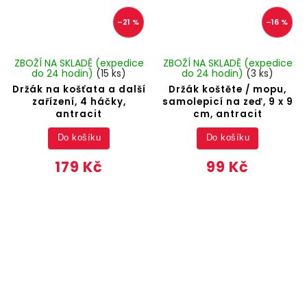
–21 %
–16 %
ZBOŽÍ NA SKLADĚ (expedice
ZBOŽÍ NA SKLADĚ (expedice
do 24 hodin)
(15 ks)
do 24 hodin)
(3 ks)
Držák na košťata a další
Držák koštěte / mopu,
zařízení, 4 háčky,
samolepicí na zeď, 9 x 9
antracit
cm, antracit
Do košíku
Do košíku
179 Kč
99 Kč