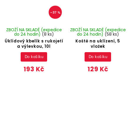
–37 %
ZBOŽÍ NA SKLADĚ (expedice
ZBOŽÍ NA SKLADĚ (expedice
do 24 hodin)
(8 ks)
do 24 hodin)
(58 ks)
Úklídový kbelík s rukojetí
Koště na uklízení, 5
a výlevkou, 10l
vložek
Do košíku
Do košíku
193 Kč
129 Kč