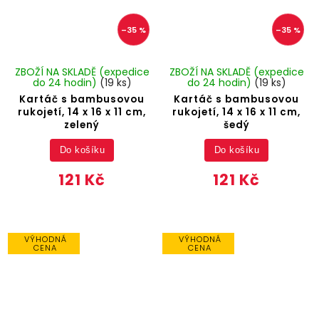
–35 %
–35 %
ZBOŽÍ NA SKLADĚ (expedice
ZBOŽÍ NA SKLADĚ (expedice
do 24 hodin)
(19 ks)
do 24 hodin)
(19 ks)
Kartáč s bambusovou
Kartáč s bambusovou
rukojetí, 14 x 16 x 11 cm,
rukojetí, 14 x 16 x 11 cm,
zelený
šedý
Do košíku
Do košíku
121 Kč
121 Kč
VÝHODNÁ
VÝHODNÁ
CENA
CENA