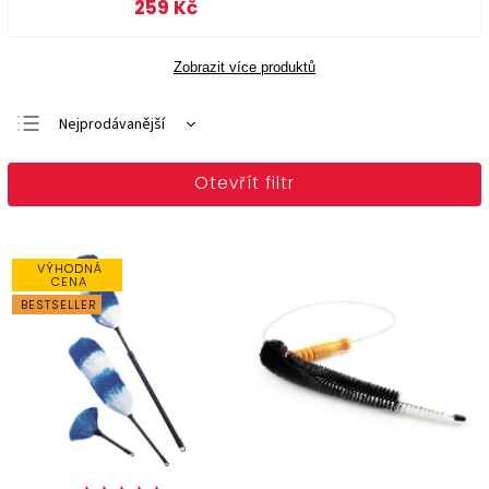
259 Kč
Zobrazit více produktů
Nejprodávanější
Doporučujeme
Otevřít filtr
Nejlevnější
Nejdražší
Abecedně
VÝHODNÁ
CENA
BESTSELLER