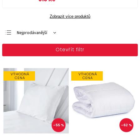
Zobrazit více produktů
Nejprodávanější
Doporučujeme
Otevřít filtr
Nejlevnější
Nejdražší
Abecedně
VÝHODNÁ
VÝHODNÁ
CENA
CENA
–55 %
–62 %