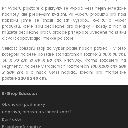
Při výběru polštáře a přikrývky se vyplatí vést nejen estetické
hodnoty, ale především kvalitní. Při výběru produktů pro naši
nabídku jsme se snažili zajistit vysokou kvalitu a výběr
produktů, které jsou bezpečné pro alergiky - každý z nich si
můžete bezpečně prát v pračce při teplotě uvedené na štítku
a zvolit odpovídající měkké polštáře.
Velikost polštářů stojí za výběr podle našich potřeb - v této
kategorii najdete polštáře standardních rozměrů
40 x 40 cm,
50 x 70 cm a 60 x 60 cm.
Přikrývky, kromě rozdělení na
segmenty, najdete v tradičních rozměrech:
140 x 200 cm, 200
x 200
cm
a o něco větší nabídku ideální pro manželské
postele
220 x 240 cm.
E-Shop Edaxo.cz
Obchodní podmínky
Doprava, platba a vrácení zboží
Kontakty
Prodávané značky