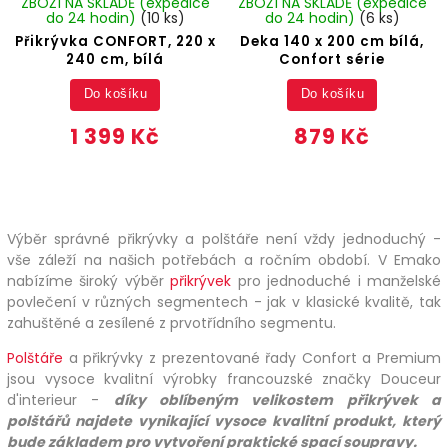
ZBOŽÍ NA SKLADĚ (expedice
ZBOŽÍ NA SKLADĚ (expedice
do 24 hodin)
(10 ks)
do 24 hodin)
(6 ks)
Přikrývka CONFORT, 220 x
Deka 140 x 200 cm bílá,
240 cm, bílá
Confort série
Do košíku
Do košíku
1 399 Kč
879 Kč
Výběr správné přikrývky a polštáře není vždy jednoduchý -
vše záleží na našich potřebách a ročním období. V Emako
nabízíme široký výběr
přikrývek
pro jednoduché i manželské
povlečení v různých segmentech - jak v klasické kvalitě, tak
zahuštěné a zesílené z prvotřídního segmentu.
Polštáře
a přikrývky z prezentované řady Confort a Premium
jsou vysoce kvalitní výrobky francouzské značky Douceur
d'interieur -
díky oblíbeným velikostem přikrývek a
polštářů najdete vynikající vysoce kvalitní produkt, který
bude základem pro vytvoření praktické spací soupravy.