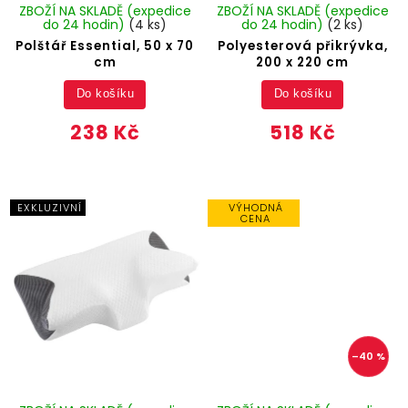
ZBOŽÍ NA SKLADĚ (expedice
ZBOŽÍ NA SKLADĚ (expedice
do 24 hodin)
(4 ks)
do 24 hodin)
(2 ks)
Polštář Essential, 50 x 70
Polyesterová přikrývka,
cm
200 x 220 cm
Do košíku
Do košíku
238 Kč
518 Kč
EXKLUZIVNÍ
VÝHODNÁ
CENA
–40 %