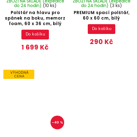
ZBOŽÍ NA SKLADĚ (expedice
ZBOŽÍ NA SKLADĚ (expedice
do 24 hodin)
(10 ks)
do 24 hodin)
(3 ks)
Polštář na hlavu pro
PREMIUM spací polštář,
spánek na boku, memorz
60 x 60 cm, bílý
foam, 60 x 36 cm, bílý
Do košíku
Do košíku
290 Kč
1 699 Kč
VÝHODNÁ
CENA
–40 %