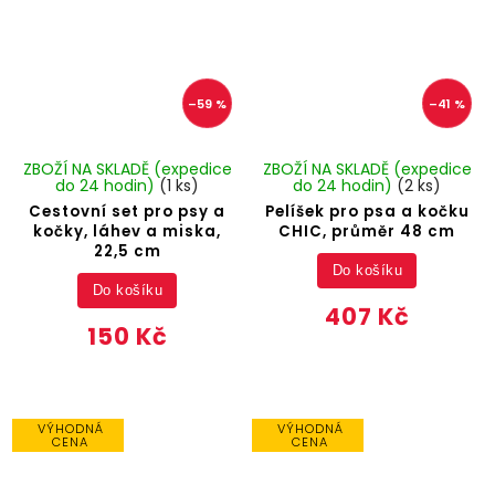
–59 %
–41 %
ZBOŽÍ NA SKLADĚ (expedice
ZBOŽÍ NA SKLADĚ (expedice
do 24 hodin)
(1 ks)
do 24 hodin)
(2 ks)
Cestovní set pro psy a
Pelíšek pro psa a kočku
kočky, láhev a miska,
CHIC, průměr 48 cm
22,5 cm
Do košíku
Do košíku
407 Kč
150 Kč
VÝHODNÁ
VÝHODNÁ
CENA
CENA