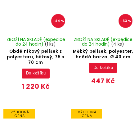
–44 %
–53 %
ZBOŽÍ NA SKLADĚ (expedice
ZBOŽÍ NA SKLADĚ (expedice
do 24 hodin)
(1 ks)
do 24 hodin)
(4 ks)
Obdélníkový pelíšek z
Měkký pelíšek, polyester,
polyesteru, béžový, 75 x
hnědá barva, Ø 40 cm
70 cm
Do košíku
Do košíku
447 Kč
1 220 Kč
VÝHODNÁ
VÝHODNÁ
CENA
CENA