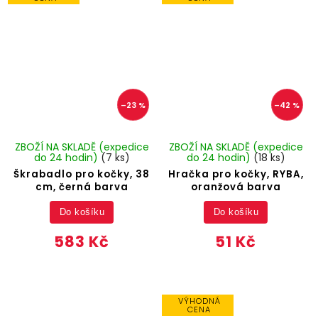
–23 %
–42 %
ZBOŽÍ NA SKLADĚ (expedice
ZBOŽÍ NA SKLADĚ (expedice
do 24 hodin)
(7 ks)
do 24 hodin)
(18 ks)
Škrabadlo pro kočky, 38
Hračka pro kočky, RYBA,
cm, černá barva
oranžová barva
Do košíku
Do košíku
583 Kč
51 Kč
VÝHODNÁ
CENA