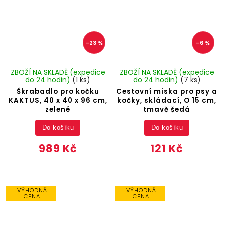
–23 %
–6 %
ZBOŽÍ NA SKLADĚ (expedice
ZBOŽÍ NA SKLADĚ (expedice
do 24 hodin)
(1 ks)
do 24 hodin)
(7 ks)
Škrabadlo pro kočku
Cestovní miska pro psy a
KAKTUS, 40 x 40 x 96 cm,
kočky, skládací, O 15 cm,
zelené
tmavě šedá
Do košíku
Do košíku
989 Kč
121 Kč
VÝHODNÁ
VÝHODNÁ
CENA
CENA