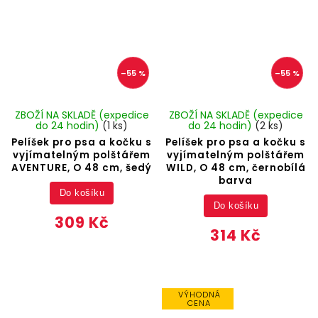
–55 %
–55 %
ZBOŽÍ NA SKLADĚ (expedice
ZBOŽÍ NA SKLADĚ (expedice
do 24 hodin)
(1 ks)
do 24 hodin)
(2 ks)
Pelíšek pro psa a kočku s
Pelíšek pro psa a kočku s
vyjímatelným polštářem
vyjímatelným polštářem
AVENTURE, O 48 cm, šedý
WILD, O 48 cm, černobílá
barva
Do košíku
Do košíku
309 Kč
314 Kč
VÝHODNÁ
CENA