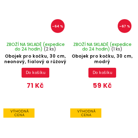
–64 %
–67 %
ZBOŽÍ NA SKLADĚ (expedice
ZBOŽÍ NA SKLADĚ (expedice
do 24 hodin)
(2 ks)
do 24 hodin)
(1 ks)
Obojek pro kočku, 30 cm,
Obojek pro kočku, 30 cm,
neonový, fialový a růžový
modrý
Do košíku
Do košíku
71 Kč
59 Kč
VÝHODNÁ
VÝHODNÁ
CENA
CENA