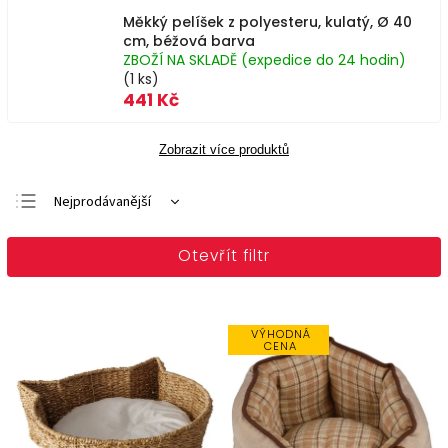
Měkký pelíšek z polyesteru, kulatý, Ø 40
cm, béžová barva
ZBOŽÍ NA SKLADĚ (expedice do 24 hodin)
(1 ks)
441 Kč
Zobrazit více produktů
Nejprodávanější
Doporučujeme
Otevřít filtr
Nejlevnější
Nejdražší
Abecedně
VÝHODNÁ
CENA