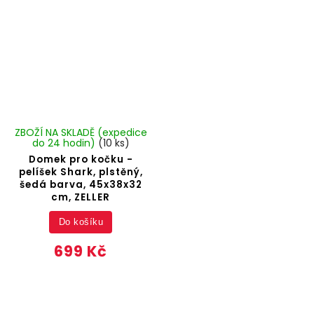
ZBOŽÍ NA SKLADĚ (expedice
do 24 hodin)
(10 ks)
Domek pro kočku -
pelíšek Shark, plstěný,
šedá barva, 45x38x32
cm, ZELLER
Do košíku
699 Kč