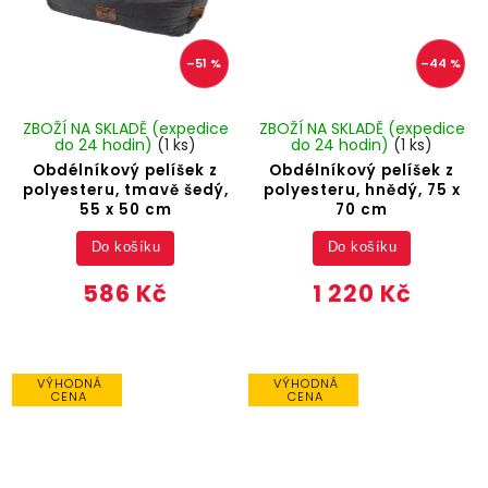
–51 %
–44 %
ZBOŽÍ NA SKLADĚ (expedice
ZBOŽÍ NA SKLADĚ (expedice
do 24 hodin)
(1 ks)
do 24 hodin)
(1 ks)
Obdélníkový pelíšek z
Obdélníkový pelíšek z
polyesteru, tmavě šedý,
polyesteru, hnědý, 75 x
55 x 50 cm
70 cm
Do košíku
Do košíku
586 Kč
1 220 Kč
VÝHODNÁ
VÝHODNÁ
CENA
CENA