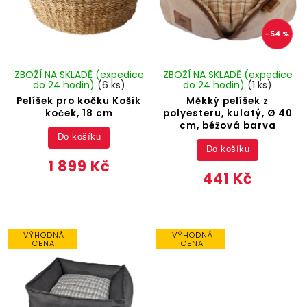
–54 %
ZBOŽÍ NA SKLADĚ (expedice
ZBOŽÍ NA SKLADĚ (expedice
do 24 hodin)
(6 ks)
do 24 hodin)
(1 ks)
Pelíšek pro kočku Košík
Měkký pelíšek z
koček, 18 cm
polyesteru, kulatý, Ø 40
cm, béžová barva
Do košíku
Do košíku
1 899 Kč
441 Kč
VÝHODNÁ
VÝHODNÁ
CENA
CENA