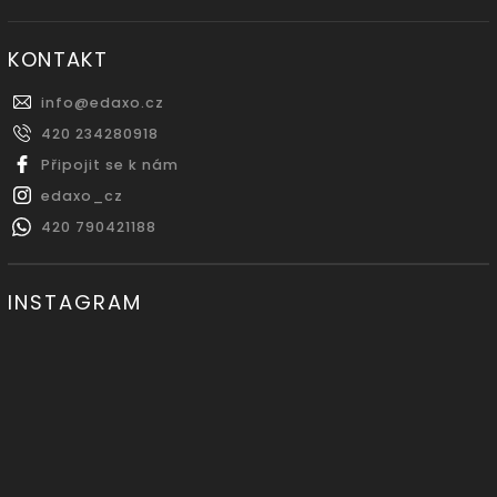
KONTAKT
info
@
edaxo.cz
420 234280918
Připojit se k nám
edaxo_cz
420 790421188
INSTAGRAM