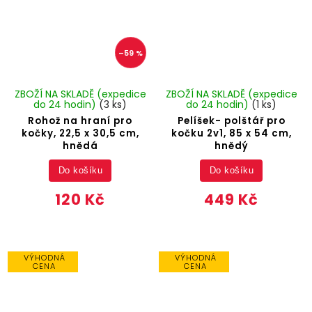
–59 %
ZBOŽÍ NA SKLADĚ (expedice
ZBOŽÍ NA SKLADĚ (expedice
do 24 hodin)
(3 ks)
do 24 hodin)
(1 ks)
Rohož na hraní pro
Pelíšek- polštář pro
kočky, 22,5 x 30,5 cm,
kočku 2v1, 85 x 54 cm,
hnědá
hnědý
Do košíku
Do košíku
120 Kč
449 Kč
VÝHODNÁ
VÝHODNÁ
CENA
CENA