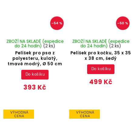
–54 %
–50 %
ZBOŽÍ NA SKLADĚ (expedice
ZBOŽÍ NA SKLADĚ (expedice
do 24 hodin)
(2 ks)
do 24 hodin)
(2 ks)
Pelíšek pro psa z
Pelíšek pro kočku, 35 x 35
polyesteru, kulatý,
x 38 cm, šedý
tmavě modrý, Ø 50 cm
Do košíku
Do košíku
499 Kč
393 Kč
VÝHODNÁ
VÝHODNÁ
CENA
CENA