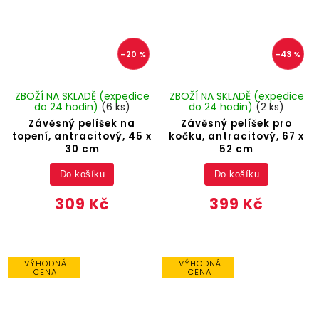
–20 %
–43 %
ZBOŽÍ NA SKLADĚ (expedice
ZBOŽÍ NA SKLADĚ (expedice
do 24 hodin)
(6 ks)
do 24 hodin)
(2 ks)
Závěsný pelíšek na
Závěsný pelíšek pro
topení, antracitový, 45 x
kočku, antracitový, 67 x
30 cm
52 cm
Do košíku
Do košíku
309 Kč
399 Kč
VÝHODNÁ
VÝHODNÁ
CENA
CENA