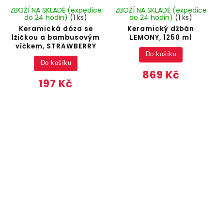
ZBOŽÍ NA SKLADĚ (expedice
ZBOŽÍ NA SKLADĚ (expedice
do 24 hodin)
(1 ks)
do 24 hodin)
(1 ks)
Keramická dóza se
Keramický džbán
lžičkou a bambusovým
LEMONY, 1250 ml
víčkem, STRAWBERRY
Do košíku
Do košíku
869 Kč
197 Kč