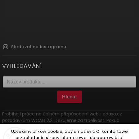
Sledovat na Instagramu
VYHLEDÁVÁNÍ
Hledat
Probíhají práce na úplném přizpůsobení webu edaxo.cz
požadavkům WCAG 2.2. Děkujeme za trpělivost. Pokud
narazíte na problém, kontaktujte nás: marketing@edaxo.cz.
Używamy plików cookie, aby umożliwić Ci komfortowe
przeglądanie strony internetowej lub poprawić jej