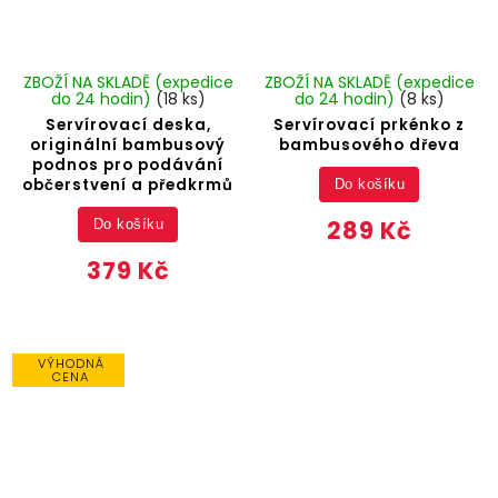
ZBOŽÍ NA SKLADĚ (expedice
ZBOŽÍ NA SKLADĚ (expedice
do 24 hodin)
(18 ks)
do 24 hodin)
(8 ks)
Servírovací deska,
Servírovací prkénko z
originální bambusový
bambusového dřeva
podnos pro podávání
občerstvení a předkrmů
Do košíku
289 Kč
Do košíku
379 Kč
VÝHODNÁ
CENA