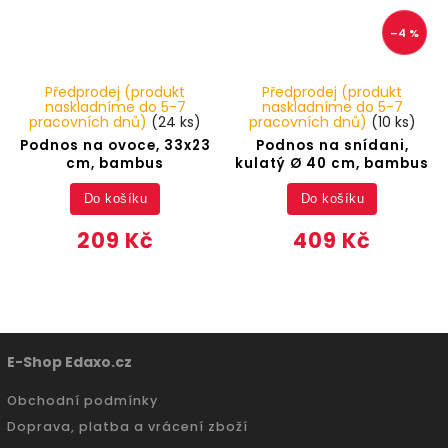
–4 %
Předprodej (produkt
Předprodej (produkt
naskladníme do 5-7
naskladníme do 5-7
pracovních dnů)
(24 ks)
pracovních dnů)
(10 ks)
Podnos na ovoce, 33x23
Podnos na snídani,
cm, bambus
kulatý Ø 40 cm, bambus
Do košíku
Do košíku
209 Kč
409 Kč
E-Shop Edaxo.cz
Obchodní podmínky
Doprava, platba a vrácení zboží