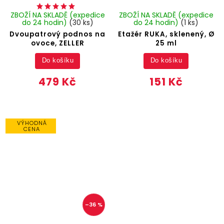
ZBOŽÍ NA SKLADĚ (expedice
ZBOŽÍ NA SKLADĚ (expedice
do 24 hodin)
(30 ks)
do 24 hodin)
(1 ks)
Dvoupatrový podnos na
Etažér RUKA, sklenený, Ø
ovoce, ZELLER
25 ml
Do košíku
Do košíku
479 Kč
151 Kč
VÝHODNÁ
CENA
–36 %