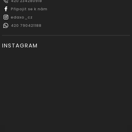
420 234280918
Připojit se k nám
edaxo_cz
420 790421188
INSTAGRAM