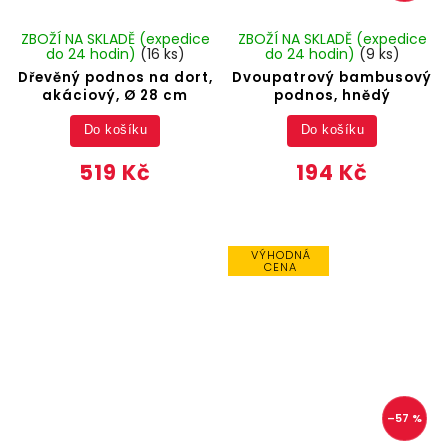
ZBOŽÍ NA SKLADĚ (expedice
ZBOŽÍ NA SKLADĚ (expedice
do 24 hodin)
(16 ks)
do 24 hodin)
(9 ks)
Dřevěný podnos na dort,
Dvoupatrový bambusový
akáciový, Ø 28 cm
podnos, hnědý
Do košíku
Do košíku
519 Kč
194 Kč
VÝHODNÁ
CENA
–57 %