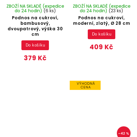
ZBOŽÍ NA SKLADĚ (expedice
ZBOŽÍ NA SKLADĚ (expedice
do 24 hodin)
(6 ks)
do 24 hodin)
(23 ks)
Podnos na cukroví,
Podnos na cukroví,
bambusový,
moderní, zlatý, Ø 28 cm
dvoupatrový, výška 30
cm
Do košíku
409 Kč
Do košíku
379 Kč
VÝHODNÁ
CENA
–42 %