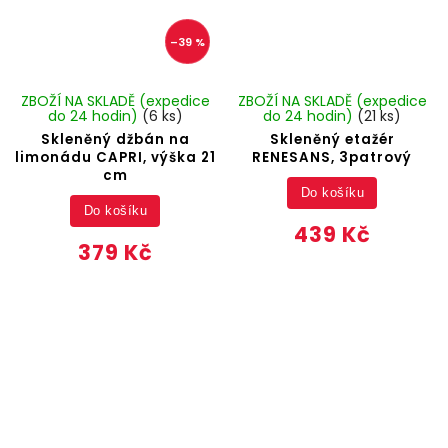
–39 %
ZBOŽÍ NA SKLADĚ (expedice
ZBOŽÍ NA SKLADĚ (expedice
do 24 hodin)
(6 ks)
do 24 hodin)
(21 ks)
Skleněný džbán na
Skleněný etažér
limonádu CAPRI, výška 21
RENESANS, 3patrový
cm
Do košíku
Do košíku
439 Kč
379 Kč