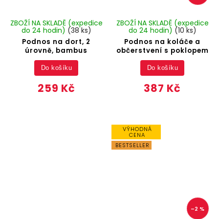
ZBOŽÍ NA SKLADĚ (expedice
ZBOŽÍ NA SKLADĚ (expedice
do 24 hodin)
(38 ks)
do 24 hodin)
(10 ks)
Podnos na dort, 2
Podnos na koláče a
úrovně, bambus
občerstvení s poklopem
Do košíku
Do košíku
259 Kč
387 Kč
VÝHODNÁ
CENA
BESTSELLER
–2 %