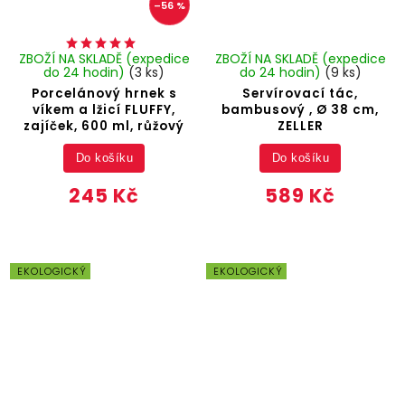
–56 %
ZBOŽÍ NA SKLADĚ (expedice
ZBOŽÍ NA SKLADĚ (expedice
do 24 hodin)
(3 ks)
do 24 hodin)
(9 ks)
Porcelánový hrnek s
Servírovací tác,
víkem a lžicí FLUFFY,
bambusový , Ø 38 cm,
zajíček, 600 ml, růžový
ZELLER
Do košíku
Do košíku
245 Kč
589 Kč
EKOLOGICKÝ
EKOLOGICKÝ