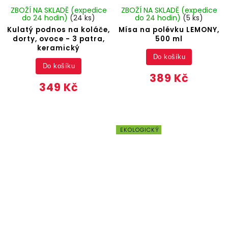
ZBOŽÍ NA SKLADĚ (expedice
ZBOŽÍ NA SKLADĚ (expedice
do 24 hodin)
(24 ks)
do 24 hodin)
(5 ks)
Kulatý podnos na koláče,
Mísa na polévku LEMONY,
dorty, ovoce - 3 patra,
500 ml
keramický
Do košíku
Do košíku
389 Kč
349 Kč
EKOLOGICKÝ