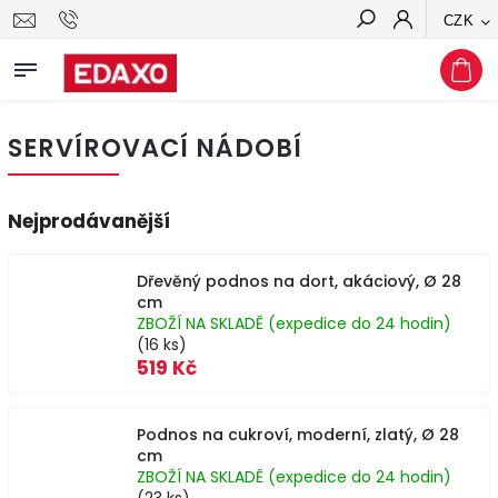
CZK
Hledat
SERVÍROVACÍ NÁDOBÍ
Nejprodávanější
Dřevěný podnos na dort, akáciový, Ø 28
cm
ZBOŽÍ NA SKLADĚ (expedice do 24 hodin)
(16 ks)
519 Kč
Podnos na cukroví, moderní, zlatý, Ø 28
cm
ZBOŽÍ NA SKLADĚ (expedice do 24 hodin)