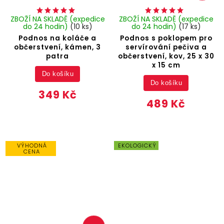
ZBOŽÍ NA SKLADĚ (expedice
ZBOŽÍ NA SKLADĚ (expedice
do 24 hodin)
(10 ks)
do 24 hodin)
(17 ks)
Podnos na koláče a
Podnos s poklopem pro
občerstvení, kámen, 3
servírování pečiva a
patra
občerstvení, kov, 25 x 30
x 15 cm
Do košíku
Do košíku
349 Kč
489 Kč
VÝHODNÁ
EKOLOGICKÝ
CENA