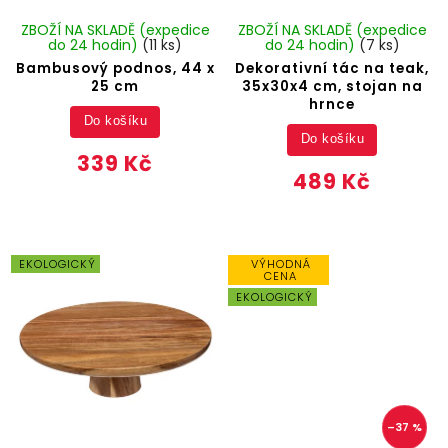
ZBOŽÍ NA SKLADĚ (expedice
ZBOŽÍ NA SKLADĚ (expedice
do 24 hodin)
(11 ks)
do 24 hodin)
(7 ks)
Bambusový podnos, 44 x
Dekorativní tác na teak,
25 cm
35x30x4 cm, stojan na
hrnce
Do košíku
Do košíku
339 Kč
489 Kč
EKOLOGICKÝ
VÝHODNÁ
CENA
EKOLOGICKÝ
–37 %