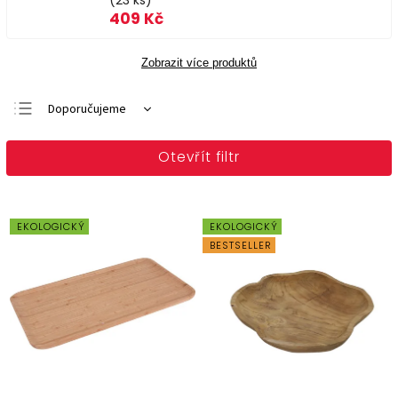
(23 ks)
409 Kč
Zobrazit více produktů
Doporučujeme
Nejlevnější
Otevřít filtr
Nejdražší
Nejprodávanější
Abecedně
EKOLOGICKÝ
EKOLOGICKÝ
BESTSELLER