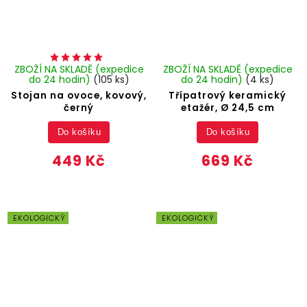
ZBOŽÍ NA SKLADĚ (expedice
ZBOŽÍ NA SKLADĚ (expedice
do 24 hodin)
(105 ks)
do 24 hodin)
(4 ks)
Stojan na ovoce, kovový,
Třípatrový keramický
černý
etažér, Ø 24,5 cm
Do košíku
Do košíku
449 Kč
669 Kč
EKOLOGICKÝ
EKOLOGICKÝ