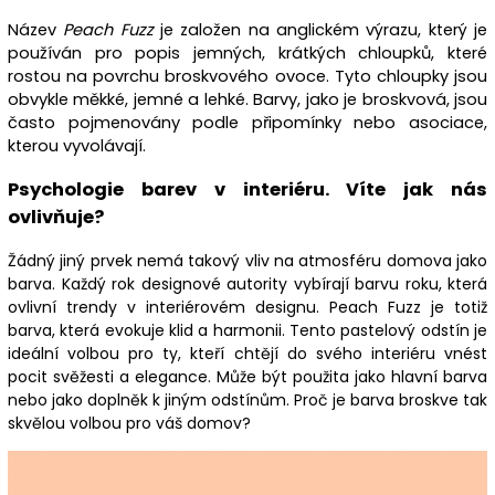
Název
Peach Fuzz
je založen na anglickém výrazu, který je
používán pro popis jemných, krátkých chloupků, které
rostou na povrchu broskvového ovoce. Tyto chloupky jsou
obvykle měkké, jemné a lehké. Barvy, jako je broskvová, jsou
často pojmenovány podle připomínky nebo asociace,
kterou vyvolávají.
Psychologie barev v interiéru. Víte jak nás
ovlivňuje?
Žádný jiný prvek nemá takový vliv na atmosféru domova jako
barva. Každý rok designové autority vybírají barvu roku, která
ovlivní trendy v interiérovém designu. Peach Fuzz je totiž
barva, která evokuje klid a harmonii. Tento pastelový odstín je
ideální volbou pro ty, kteří chtějí do svého interiéru vnést
pocit svěžesti a elegance. Může být použita jako hlavní barva
nebo jako doplněk k jiným odstínům. Proč je barva broskve tak
skvělou volbou pro váš domov?