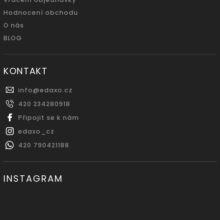
Hodnocení obchodu
O nás
BLOG
KONTAKT
info
@
edaxo.cz
420 234280918
Připojit se k nám
edaxo_cz
420 790421188
INSTAGRAM