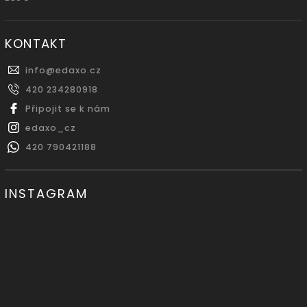
KONTAKT
info
@
edaxo.cz
420 234280918
Připojit se k nám
edaxo_cz
420 790421188
INSTAGRAM