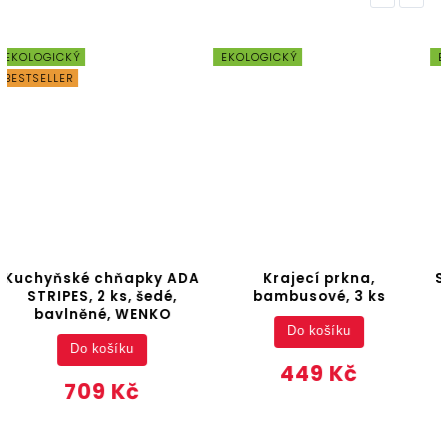
EKOLOGICKÝ
EKOLOGICKÝ
Krajecí prkna,
Servírovací deska, 75 x 21
bambusové, 3 ks
cm, akátové dřevo,
KESPER
Do košíku
Do košíku
449 Kč
659 Kč