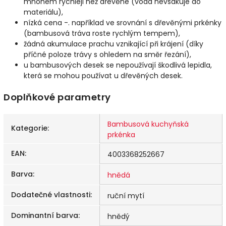
mnohem rychleji než dřevěné (voda nevsakuje do
materiálu),
nízká cena -. například ve srovnání s dřevěnými prkénky
(bambusová tráva roste rychlým tempem),
žádná akumulace prachu vznikající při krájení (díky
příčné poloze trávy s ohledem na směr řezání),
u bambusových desek se nepoužívají škodlivá lepidla,
která se mohou používat u dřevěných desek.
Doplňkové parametry
Bambusová kuchyňská
Kategorie
:
prkénka
EAN
:
4003368252667
Barva
:
hnědá
Dodatečné vlastnosti
:
ruční mytí
Dominantní barva
:
hnědý