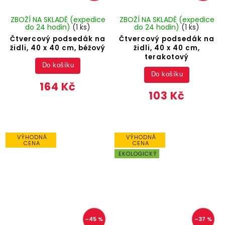
ZBOŽÍ NA SKLADĚ (expedice
ZBOŽÍ NA SKLADĚ (expedice
do 24 hodin)
(1 ks)
do 24 hodin)
(1 ks)
Čtvercový podsedák na
Čtvercový podsedák na
židli, 40 x 40 cm, béžový
židli, 40 x 40 cm,
terakotový
Do košíku
Do košíku
164 Kč
103 Kč
VÝHODNÁ
VÝHODNÁ
CENA
CENA
EKOLOGICKÝ
–45 %
–37 %