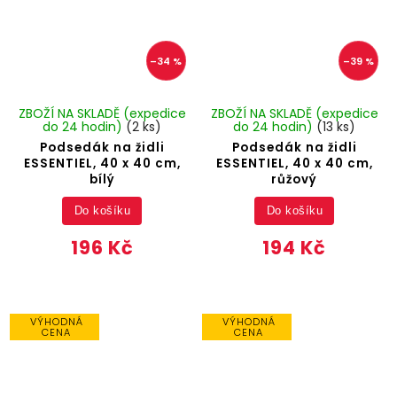
–34 %
–39 %
ZBOŽÍ NA SKLADĚ (expedice
ZBOŽÍ NA SKLADĚ (expedice
do 24 hodin)
(2 ks)
do 24 hodin)
(13 ks)
Podsedák na židli
Podsedák na židli
ESSENTIEL, 40 x 40 cm,
ESSENTIEL, 40 x 40 cm,
bílý
růžový
Do košíku
Do košíku
196 Kč
194 Kč
VÝHODNÁ
VÝHODNÁ
CENA
CENA