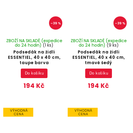
–39 %
–39 %
ZBOŽÍ NA SKLADĚ (expedice
ZBOŽÍ NA SKLADĚ (expedice
do 24 hodin)
(1 ks)
do 24 hodin)
(9 ks)
Podsedák na židli
Podsedák na židli
ESSENTIEL, 40 x 40 cm,
ESSENTIEL, 40 x 40 cm,
taupe barva
tmavě šedý
Do košíku
Do košíku
194 Kč
194 Kč
VÝHODNÁ
VÝHODNÁ
CENA
CENA