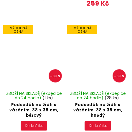
259 Kč
VÝHODNÁ
VÝHODNÁ
CENA
CENA
–39 %
–39 %
ZBOŽÍ NA SKLADĚ (expedice
ZBOŽÍ NA SKLADĚ (expedice
do 24 hodin)
(1 ks)
do 24 hodin)
(28 ks)
Podsedák na židli s
Podsedák na židli s
vázáním, 38 x 38 cm,
vázáním, 38 x 38 cm,
béžový
hnědý
Do košíku
Do košíku