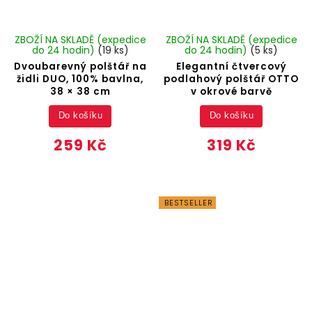
ZBOŽÍ NA SKLADĚ (expedice
ZBOŽÍ NA SKLADĚ (expedice
do 24 hodin)
(19 ks)
do 24 hodin)
(5 ks)
Dvoubarevný polštář na
Elegantní čtvercový
židli DUO, 100% bavlna,
podlahový polštář OTTO
38 × 38 cm
v okrové barvě
Do košíku
Do košíku
259 Kč
319 Kč
BESTSELLER