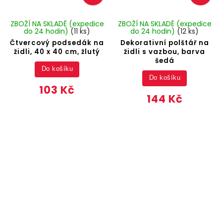
ZBOŽÍ NA SKLADĚ (expedice
ZBOŽÍ NA SKLADĚ (expedice
do 24 hodin)
(11 ks)
do 24 hodin)
(12 ks)
Čtvercový podsedák na
Dekorativní polštář na
židli, 40 x 40 cm, žlutý
židli s vazbou, barva
šedá
Do košíku
Do košíku
103 Kč
144 Kč