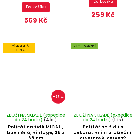
Do košíku
Do košíku
259 Kč
569 Kč
VÝHODNÁ
EKOLOGICKÝ
CENA
–37 %
ZBOŽÍ NA SKLADĚ (expedice
ZBOŽÍ NA SKLADĚ (expedice
do 24 hodin)
(4 ks)
do 24 hodin)
(1 ks)
Polštář na židli MICAH,
Polštář na židli s
bavlněná, vintage, 38 x
dekorativním prošívání,
38 cm
čtvercový, červený