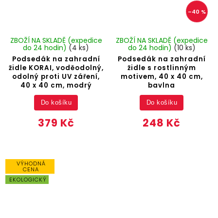
–40 %
ZBOŽÍ NA SKLADĚ (expedice
ZBOŽÍ NA SKLADĚ (expedice
do 24 hodin)
(4 ks)
do 24 hodin)
(10 ks)
Podsedák na zahradní
Podsedák na zahradní
židle KORAI, voděodolný,
židle s rostlinným
odolný proti UV záření,
motivem, 40 x 40 cm,
40 x 40 cm, modrý
bavlna
Do košíku
Do košíku
379 Kč
248 Kč
VÝHODNÁ
CENA
EKOLOGICKÝ