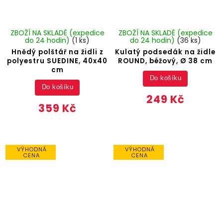
ZBOŽÍ NA SKLADĚ (expedice
ZBOŽÍ NA SKLADĚ (expedice
do 24 hodin)
(1 ks)
do 24 hodin)
(36 ks)
Hnědý polštář na židli z
Kulatý podsedák na židle
polyestru SUEDINE, 40x40
ROUND, béžový, Ø 38 cm
cm
Do košíku
Do košíku
249 Kč
359 Kč
VÝHODNÁ
VÝHODNÁ
CENA
CENA