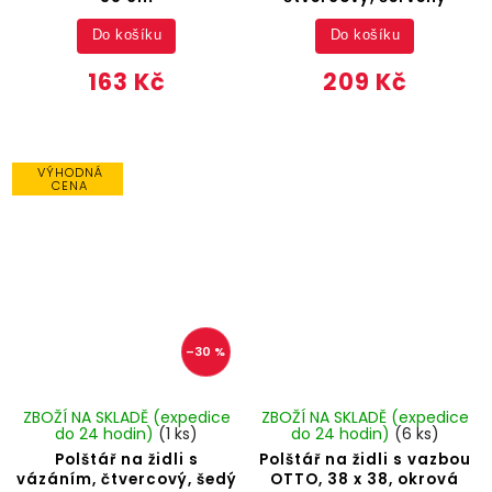
Do košíku
Do košíku
163 Kč
209 Kč
VÝHODNÁ
CENA
–30 %
ZBOŽÍ NA SKLADĚ (expedice
ZBOŽÍ NA SKLADĚ (expedice
do 24 hodin)
(1 ks)
do 24 hodin)
(6 ks)
Polštář na židli s
Polštář na židli s vazbou
vázáním, čtvercový, šedý
OTTO, 38 x 38, okrová