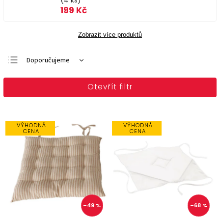
(4 ks)
199 Kč
Zobrazit více produktů
Doporučujeme
Nejlevnější
Otevřít filtr
Nejdražší
Nejprodávanější
Abecedně
VÝHODNÁ
VÝHODNÁ
CENA
CENA
–49 %
–68 %