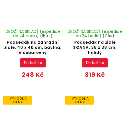
ZBOŽÍ NA SKLADĚ (expedice
ZBOŽÍ NA SKLADĚ (expedice
do 24 hodin)
(15 ks)
do 24 hodin)
(7 ks)
Podsedák na zahradní
Podsedák na židle
židle, 40 x 40 cm, bavlna,
SOANA, 38 x 38 cm,
vícebarevný
hnědý
Do košíku
Do košíku
248 Kč
319 Kč
VÝHODNÁ
VÝHODNÁ
CENA
CENA