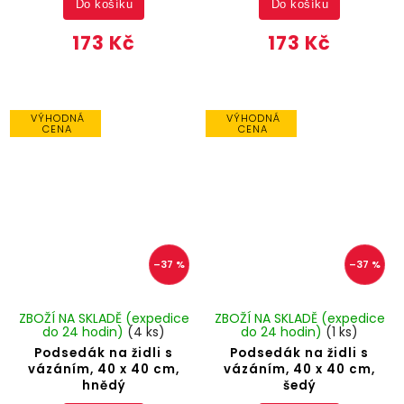
Do košíku
Do košíku
173 Kč
173 Kč
VÝHODNÁ
VÝHODNÁ
CENA
CENA
–37 %
–37 %
ZBOŽÍ NA SKLADĚ (expedice
ZBOŽÍ NA SKLADĚ (expedice
do 24 hodin)
(4 ks)
do 24 hodin)
(1 ks)
Podsedák na židli s
Podsedák na židli s
vázáním, 40 x 40 cm,
vázáním, 40 x 40 cm,
hnědý
šedý