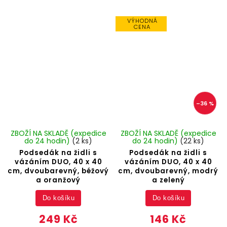
VÝHODNÁ
CENA
–36 %
ZBOŽÍ NA SKLADĚ (expedice
ZBOŽÍ NA SKLADĚ (expedice
do 24 hodin)
(2 ks)
do 24 hodin)
(22 ks)
Podsedák na židli s
Podsedák na židli s
vázáním DUO, 40 x 40
vázáním DUO, 40 x 40
cm, dvoubarevný, béžový
cm, dvoubarevný, modrý
a oranžový
a zelený
Do košíku
Do košíku
249 Kč
146 Kč