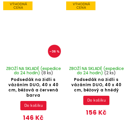
VÝHODNÁ
VÝHODNÁ
CENA
CENA
–36 %
ZBOŽÍ NA SKLADĚ (expedice
ZBOŽÍ NA SKLADĚ (expedice
do 24 hodin)
(8 ks)
do 24 hodin)
(2 ks)
Podsedák na židli s
Podsedák na židli s
vázáním DUO, 40 x 40
vázáním DUO, 40 x 40
cm, béžová a červená
cm, béžový a hnědý
barva
Do košíku
Do košíku
156 Kč
146 Kč