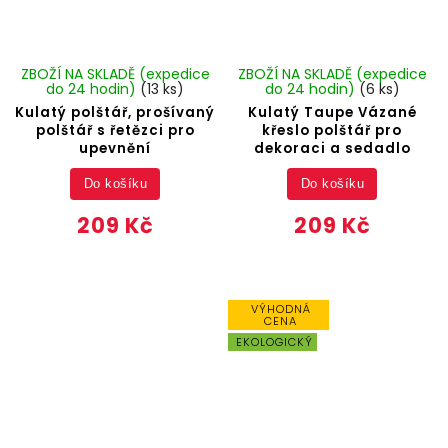
ZBOŽÍ NA SKLADĚ (expedice
ZBOŽÍ NA SKLADĚ (expedice
do 24 hodin)
(13 ks)
do 24 hodin)
(6 ks)
Kulatý polštář, prošívaný
Kulatý Taupe Vázané
polštář s řetězci pro
křeslo polštář pro
upevnění
dekoraci a sedadlo
Do košíku
Do košíku
209 Kč
209 Kč
VÝHODNÁ
CENA
EKOLOGICKÝ