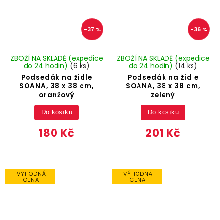
–37 %
–36 %
ZBOŽÍ NA SKLADĚ (expedice
ZBOŽÍ NA SKLADĚ (expedice
do 24 hodin)
(6 ks)
do 24 hodin)
(14 ks)
Podsedák na židle
Podsedák na židle
SOANA, 38 x 38 cm,
SOANA, 38 x 38 cm,
oranžový
zelený
Do košíku
Do košíku
180 Kč
201 Kč
VÝHODNÁ
VÝHODNÁ
CENA
CENA