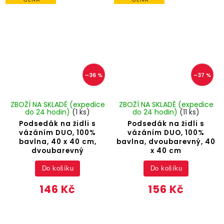
–36 %
–37 %
ZBOŽÍ NA SKLADĚ (expedice
ZBOŽÍ NA SKLADĚ (expedice
do 24 hodin)
(1 ks)
do 24 hodin)
(11 ks)
Podsedák na židli s
Podsedák na židli s
vázáním DUO, 100%
vázáním DUO, 100%
bavlna, 40 x 40 cm,
bavlna, dvoubarevný, 40
dvoubarevný
x 40 cm
Do košíku
Do košíku
146 Kč
156 Kč