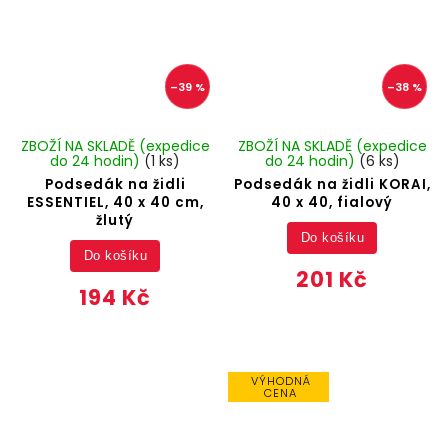
–39 %
–38 %
ZBOŽÍ NA SKLADĚ (expedice
ZBOŽÍ NA SKLADĚ (expedice
do 24 hodin)
(1 ks)
do 24 hodin)
(6 ks)
Podsedák na židli
Podsedák na židli KORAI,
ESSENTIEL, 40 x 40 cm,
40 x 40, fialový
žlutý
Do košíku
Do košíku
201 Kč
194 Kč
VÝHODNÁ
CENA