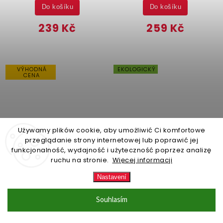
Do košíku
Do košíku
239 Kč
259 Kč
VÝHODNÁ
EKOLOGICKÝ
CENA
Używamy plików cookie, aby umożliwić Ci komfortowe
przeglądanie strony internetowej lub poprawić jej
funkcjonalność, wydajność i użyteczność poprzez analizę
–68 %
ruchu na stronie.
Więcej informacji
Nastavení
ZBOŽÍ NA SKLADĚ (expedice
ZBOŽÍ NA SKLADĚ (expedice
do 24 hodin)
(2 ks)
do 24 hodin)
(12 ks)
Polštář na židli v černé
Polštář na židli, 38 x 38
Souhlasím
barvě z polyestru
cm, šedá
Essentiel, 36x36 cm