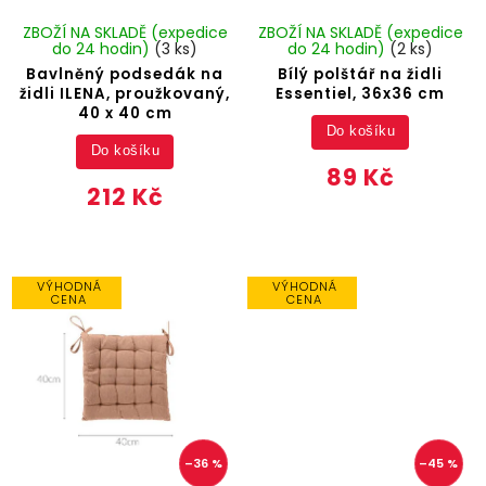
ZBOŽÍ NA SKLADĚ (expedice
ZBOŽÍ NA SKLADĚ (expedice
do 24 hodin)
(3 ks)
do 24 hodin)
(2 ks)
Bavlněný podsedák na
Bílý polštář na židli
židli ILENA, proužkovaný,
Essentiel, 36x36 cm
40 x 40 cm
Do košíku
Do košíku
89 Kč
212 Kč
VÝHODNÁ
VÝHODNÁ
CENA
CENA
–36 %
–45 %