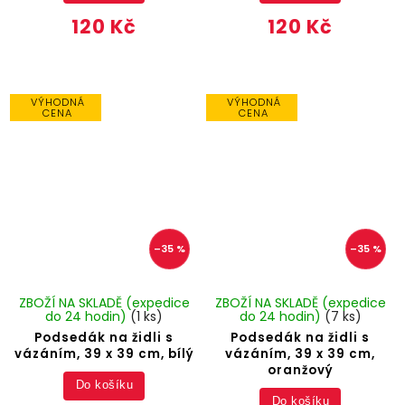
120 Kč
120 Kč
VÝHODNÁ
VÝHODNÁ
CENA
CENA
–35 %
–35 %
ZBOŽÍ NA SKLADĚ (expedice
ZBOŽÍ NA SKLADĚ (expedice
do 24 hodin)
(1 ks)
do 24 hodin)
(7 ks)
Podsedák na židli s
Podsedák na židli s
vázáním, 39 x 39 cm, bílý
vázáním, 39 x 39 cm,
oranžový
Do košíku
Do košíku