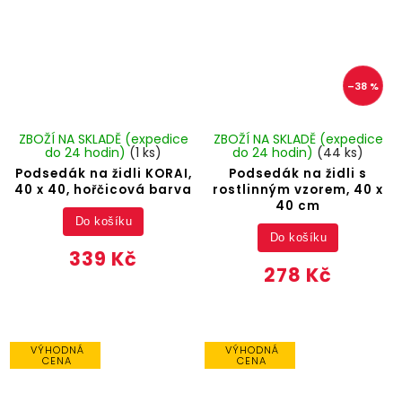
–38 %
ZBOŽÍ NA SKLADĚ (expedice
ZBOŽÍ NA SKLADĚ (expedice
do 24 hodin)
(1 ks)
do 24 hodin)
(44 ks)
Podsedák na židli KORAI,
Podsedák na židli s
40 x 40, hořčicová barva
rostlinným vzorem, 40 x
40 cm
Do košíku
Do košíku
339 Kč
278 Kč
VÝHODNÁ
VÝHODNÁ
CENA
CENA