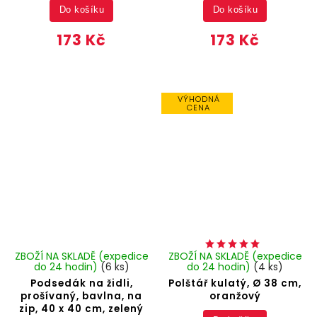
Do košíku
Do košíku
173 Kč
173 Kč
VÝHODNÁ
CENA
ZBOŽÍ NA SKLADĚ (expedice
ZBOŽÍ NA SKLADĚ (expedice
do 24 hodin)
(6 ks)
do 24 hodin)
(4 ks)
Podsedák na židli,
Polštář kulatý, Ø 38 cm,
prošívaný, bavlna, na
oranžový
zip, 40 x 40 cm, zelený