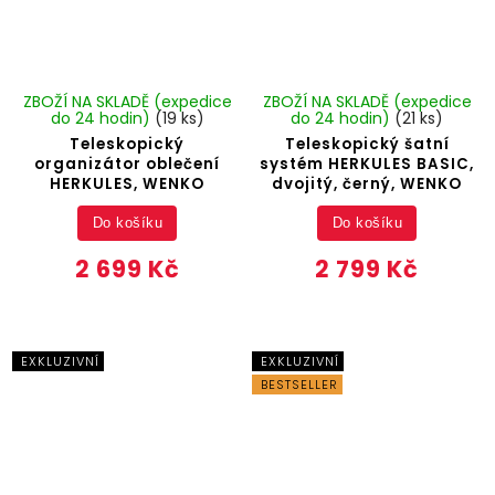
ZBOŽÍ NA SKLADĚ (expedice
ZBOŽÍ NA SKLADĚ (expedice
do 24 hodin)
(19 ks)
do 24 hodin)
(21 ks)
Teleskopický
Teleskopický šatní
organizátor oblečení
systém HERKULES BASIC,
HERKULES, WENKO
dvojitý, černý, WENKO
Do košíku
Do košíku
2 699 Kč
2 799 Kč
EXKLUZIVNÍ
EXKLUZIVNÍ
BESTSELLER