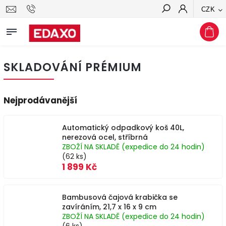
CZK
Hledat
SKLADOVÁNÍ PRÉMIUM
Nejprodávanější
Automatický odpadkový koš 40L,
nerezová ocel, stříbrná
ZBOŽÍ NA SKLADĚ (expedice do 24 hodin)
(62 ks)
1 899 Kč
Bambusová čajová krabička se
zavíráním, 21,7 x 16 x 9 cm
ZBOŽÍ NA SKLADĚ (expedice do 24 hodin)