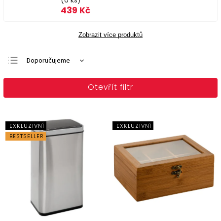
(6 ks)
439 Kč
Zobrazit více produktů
Doporučujeme
Nejlevnější
Otevřít filtr
Nejdražší
Nejprodávanější
Abecedně
EXKLUZIVNÍ
EXKLUZIVNÍ
BESTSELLER