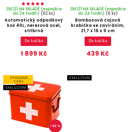
ZBOŽÍ NA SKLADĚ (expedice
ZBOŽÍ NA SKLADĚ (expedice
do 24 hodin)
(62 ks)
do 24 hodin)
(6 ks)
Automatický odpadkový
Bambusová čajová
koš 40L, nerezová ocel,
krabička se zavíráním,
stříbrná
21,7 x 16 x 9 cm
Do košíku
Do košíku
1 899 Kč
439 Kč
VÝHODNÁ
EXKLUZIVNÍ
CENA
EXKLUZIVNÍ
–42 %