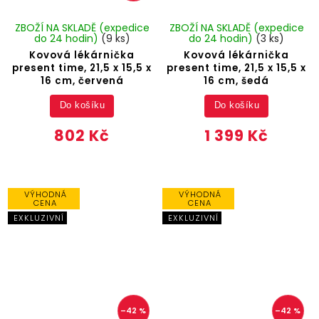
ZBOŽÍ NA SKLADĚ (expedice
ZBOŽÍ NA SKLADĚ (expedice
do 24 hodin)
(9 ks)
do 24 hodin)
(3 ks)
Kovová lékárnička
Kovová lékárnička
present time, 21,5 x 15,5 x
present time, 21,5 x 15,5 x
16 cm, červená
16 cm, šedá
Do košíku
Do košíku
802 Kč
1 399 Kč
VÝHODNÁ
VÝHODNÁ
CENA
CENA
EXKLUZIVNÍ
EXKLUZIVNÍ
–42 %
–42 %