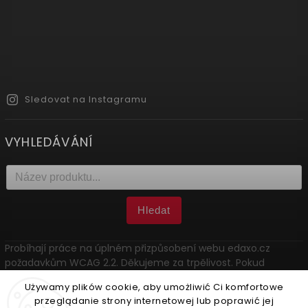
Sledovat na Instagramu
VYHLEDÁVÁNÍ
Hledat
Probíhají práce na úplném přizpůsobení webu edaxo.cz
požadavkům WCAG 2.2. Děkujeme za trpělivost. Pokud
narazíte na problém, kontaktujte nás: marketing@edaxo.cz.
Używamy plików cookie, aby umożliwić Ci komfortowe
przeglądanie strony internetowej lub poprawić jej