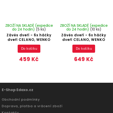
ZBOŽÍ NA SKLADĚ (expedice
ZBOŽÍ NA SKLADĚ (expedice
do 24 hodin)
(5 ks)
do 24 hodin)
(10 ks)
Závěs dveří - 6x háčky
Závěs dveří - 6x háčky
dveří CELANO, WENKO
dveří CELANO, WENKO
Do košíku
Do košíku
459 Kč
649 Kč
E-Shop Edaxo.cz
Obchodní podmínky
Doprava, platba a vrácení zboží
Kontakty