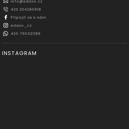
info
@
edaxo.cz
420 234280918
Připojit se k nám
edaxo_cz
420 790421188
INSTAGRAM