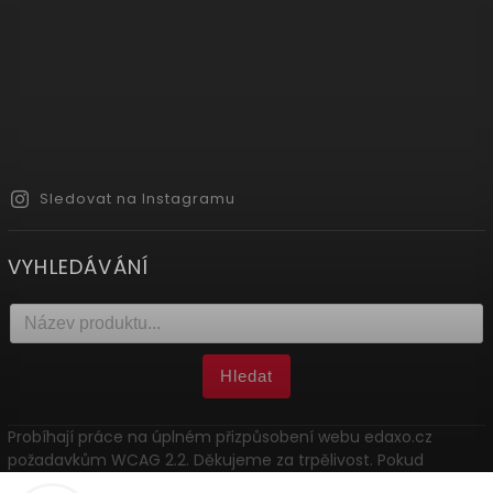
Sledovat na Instagramu
VYHLEDÁVÁNÍ
Hledat
Probíhají práce na úplném přizpůsobení webu edaxo.cz
požadavkům WCAG 2.2. Děkujeme za trpělivost. Pokud
narazíte na problém, kontaktujte nás: marketing@edaxo.cz.