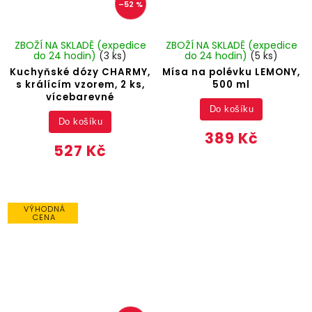
–52 %
ZBOŽÍ NA SKLADĚ (expedice
ZBOŽÍ NA SKLADĚ (expedice
do 24 hodin)
(3 ks)
do 24 hodin)
(5 ks)
Kuchyňské dózy CHARMY,
Mísa na polévku LEMONY,
s králícím vzorem, 2 ks,
500 ml
vícebarevné
Do košíku
Do košíku
389 Kč
527 Kč
VÝHODNÁ
CENA