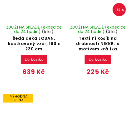
–37 %
ZBOŽÍ NA SKLADĚ (expedice
ZBOŽÍ NA SKLADĚ (expedice
do 24 hodin)
(5 ks)
do 24 hodin)
(3 ks)
Šedá deka LOSAN,
Textilní košík na
kostkovaný vzor, 180 x
drobnosti NIKKEL s
230 cm
motivem králíka
Do košíku
Do košíku
639 Kč
225 Kč
VÝHODNÁ
CENA