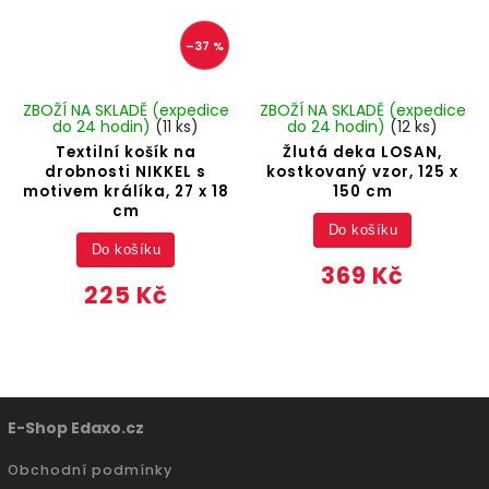
–37 %
ZBOŽÍ NA SKLADĚ (expedice
ZBOŽÍ NA SKLADĚ (expedice
do 24 hodin)
(11 ks)
do 24 hodin)
(12 ks)
Textilní košík na
Žlutá deka LOSAN,
drobnosti NIKKEL s
kostkovaný vzor, 125 x
motivem králíka, 27 x 18
150 cm
cm
Do košíku
Do košíku
369 Kč
225 Kč
E-Shop Edaxo.cz
Obchodní podmínky