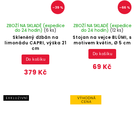
–39 %
–66 %
ZBOŽÍ NA SKLADĚ (expedice
ZBOŽÍ NA SKLADĚ (expedice
do 24 hodin)
(6 ks)
do 24 hodin)
(12 ks)
Skleněný džbán na
Stojan na vejce BLÜMI, s
limonádu CAPRI, výška 21
motivem květin, Ø 5 cm
cm
Do košíku
Do košíku
69 Kč
379 Kč
EXKLUZIVNÍ
VÝHODNÁ
CENA