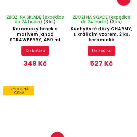
ZBOŽÍ NA SKLADĚ (expedice
ZBOŽÍ NA SKLADĚ (expedice
do 24 hodin)
(3 ks)
do 24 hodin)
(3 ks)
Keramický hrnek s
Kuchyňské dózy CHARMY,
motivem jahod
s králícím vzorem, 2 ks,
STRAWBERRY, 450 ml
keramické
Do košíku
Do košíku
349 Kč
527 Kč
VÝHODNÁ
CENA