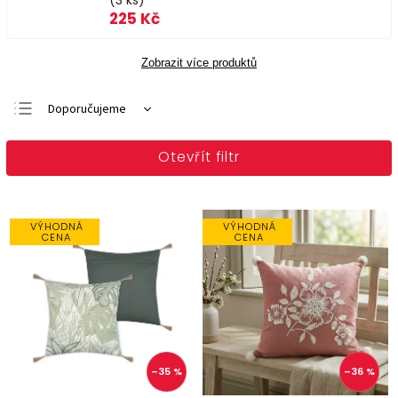
(3 ks)
225 Kč
Zobrazit více produktů
Doporučujeme
Nejlevnější
Otevřít filtr
Nejdražší
Nejprodávanější
Abecedně
VÝHODNÁ
VÝHODNÁ
CENA
CENA
–35 %
–36 %