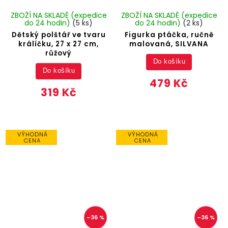
ZBOŽÍ NA SKLADĚ (expedice
ZBOŽÍ NA SKLADĚ (expedice
do 24 hodin)
(5 ks)
do 24 hodin)
(2 ks)
Dětský polštář ve tvaru
Figurka ptáčka, ručně
králíčku, 27 x 27 cm,
malovaná, SILVANA
růžový
Do košíku
Do košíku
479 Kč
319 Kč
VÝHODNÁ
VÝHODNÁ
CENA
CENA
–36 %
–36 %