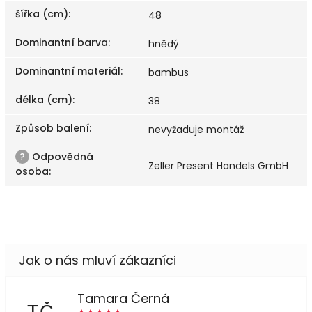
šířka (cm)
:
48
Dominantní barva
:
hnědý
Dominantní materiál
:
bambus
délka (cm)
:
38
Způsob balení
:
nevyžaduje montáž
?
Odpovědná
Zeller Present Handels GmbH
osoba
:
Tamara Černá
TČ