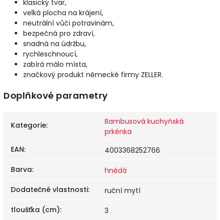
klasický tvar,
velká plocha na krájení,
neutrální vůči potravinám,
bezpečná pro zdraví,
snadná na údržbu,
rychleschnoucí,
zabírá málo místa,
značkový produkt německé firmy ZELLER.
Doplňkové parametry
Bambusová kuchyňská
Kategorie
:
prkénka
EAN
:
4003368252766
Barva
:
hnědá
Dodatečné vlastnosti
:
ruční mytí
tloušťka (cm)
:
3