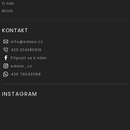
O nás
BLOG
KONTAKT
info
@
edaxo.cz
420 234280918
Připojit se k nám
edaxo_cz
420 790421188
INSTAGRAM