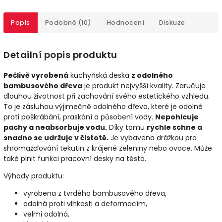
Popis
Podobné (10)
Hodnocení
Diskuze
Detailní popis produktu
Pečlivě vyrobená
kuchyňská deska
z odolného
bambusového dřeva
je produkt nejvyšší kvality. Zaručuje
dlouhou životnost při zachování svého estetického vzhledu.
To je zásluhou výjimečně odolného dřeva, které je odolné
proti poškrábání, praskání a působení vody.
Nepohlcuje
pachy a neabsorbuje vodu.
Díky tomu
rychle schne a
snadno se udržuje v čistotě.
Je vybavena drážkou pro
shromažďování tekutin z krájené zeleniny nebo ovoce. Může
také plnit funkci pracovní desky na těsto.
Výhody produktu:
vyrobena z tvrdého bambusového dřeva,
odolná proti vlhkosti a deformacím,
velmi odolná,