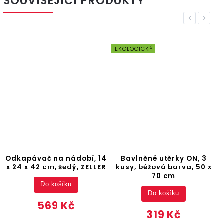
SOUVISEJÍCÍ PRODUKTY
Previous
Next
EKOLOGICKÝ
Odkapávač na nádobí, 14
Bavlněné utěrky ON, 3
x 24 x 42 cm, šedý, ZELLER
kusy, béžová barva, 50 x
70 cm
Do košíku
Do košíku
569 Kč
319 Kč