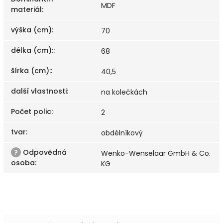
MDF
materiál
:
výška (cm)
:
70
délka (cm):
:
68
šírka (cm):
:
40,5
další vlastnosti
:
na kolečkách
Počet polic
:
2
tvar
:
obdélníkový
?
Odpovědná
Wenko-Wenselaar GmbH & Co.
osoba
:
KG