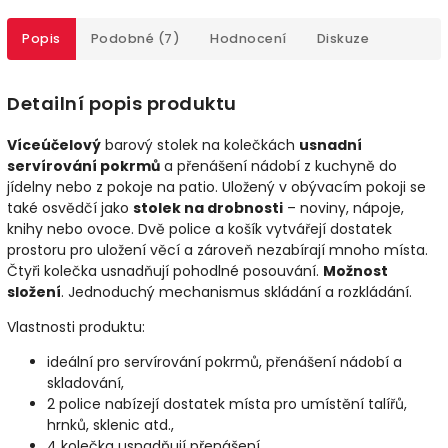
Popis
Podobné (7)
Hodnocení
Diskuze
Detailní popis produktu
Víceúčelový
barový stolek na kolečkách
usnadní
servírování pokrmů
a přenášení nádobí z kuchyně do
jídelny nebo z pokoje na patio. Uložený v obývacím pokoji se
také osvědčí jako
stolek na drobnosti
– noviny, nápoje,
knihy nebo ovoce. Dvě police a košík vytvářejí dostatek
prostoru pro uložení věcí a zároveň nezabírají mnoho místa.
Čtyři kolečka usnadňují pohodlné posouvání.
Možnost
složení
. Jednoduchý mechanismus skládání a rozkládání.
Vlastnosti produktu:
ideální pro servírování pokrmů, přenášení nádobí a
skladování,
2 police nabízejí dostatek místa pro umístění talířů,
hrnků, sklenic atd.,
4 kolečka usnadňují přenášení,