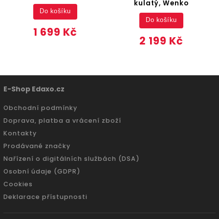
kulatý, Wenko
Do košíku
Do košíku
1 699 Kč
2 199 Kč
E-Shop Edaxo.cz
Obchodní podmínky
Doprava, platba a vrácení zboží
Kontakty
Prodávané značky
Nařízení o digitálních službách (DSA)
Osobní údaje (GDPR)
Cookies
Deklarace přístupnosti