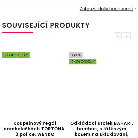
Zobrazit další hodnocení
SOUVISEJÍCÍ PRODUKTY
Previous
Next
EKOLOGICKÝ
AKCE
EKOLOGICKÝ
Koupelnový regál
Odkládací stolek BAHARI,
namkolečkách TORTONA,
bambus, s látkovým
3 police, WENKO
košem na skladování,