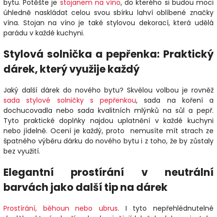
bytu. Potěšte je
stojanem na víno
, do kterého si budou moci
úhledně naskládat celou svou sbírku lahví oblíbené značky
vína. Stojan na víno je také stylovou dekorací, která udělá
parádu v každé kuchyni.
Stylová solnička a pepřenka: Praktický
dárek, který využije každý
Jaký další dárek do nového bytu? Skvělou volbou je rovněž
sada stylové solničky s pepřenkou
, sada na koření a
dochucovadla nebo sada kvalitních mlýnků na sůl a pepř.
Tyto praktické doplňky najdou uplatnění v každé kuchyni
nebo jídelně. Ocení je každý, proto nemusíte mít strach ze
špatného výběru dárku do nového bytu i z toho, že by zůstaly
bez využití.
Elegantní prostírání v neutrální
barvách jako další tip na dárek
Prostírání, běhoun nebo ubrus
. I tyto nepřehlédnutelné