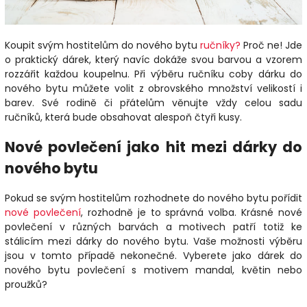
Koupit svým hostitelům do nového bytu
ručníky?
Proč ne! Jde
o praktický dárek, který navíc dokáže svou barvou a vzorem
rozzářit každou koupelnu. Při výběru ručníku coby dárku do
nového bytu můžete volit z obrovského množství velikostí i
barev. Své rodině či přátelům věnujte vždy celou sadu
ručníků, která bude obsahovat alespoň čtyři kusy.
Nové povlečení jako hit mezi dárky do
nového bytu
Pokud se svým hostitelům rozhodnete do nového bytu pořídit
nové povlečení
, rozhodně je to správná volba. Krásné nové
povlečení v různých barvách a motivech patří totiž ke
stálicím mezi dárky do nového bytu. Vaše možnosti výběru
jsou v tomto případě nekonečné. Vyberete jako dárek do
nového bytu povlečení s motivem mandal, květin nebo
proužků?