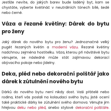
Jestliže nevíte, do jakých barev bude laděný byt, kam se
chystáte, vyberte květináč v neutrálních tónech bílé, šedé
nebo černé.
Váza a řezané květiny: Dárek do bytu
pro ženy
Jaký dárek do nového bytu pro ženu? Jednoznačně velký
pugét řezaných květin a
moderní vázu
. Řezané květiny
nadchnou zejména hostitelku. Váza, kterou při návštěvě bytu
věnujete, se následně může stát zajímavou dekorací
obývacího pokoje nebo jídelny.
Deka, pléd nebo dekorační polštář jako
dárek k zútulnění nového bytu
Dárků do nového bytu není nikdy dost. Vaši přátelé nebo
rodina, kteří vás poslali na kolaudaci svého bytu, jistě ocení
také praktické dárky ke zútulnění svého domova. Věnujte jim
hřejivou
deku nebo pléd
, anebo stylové
dekorační polštáře
.