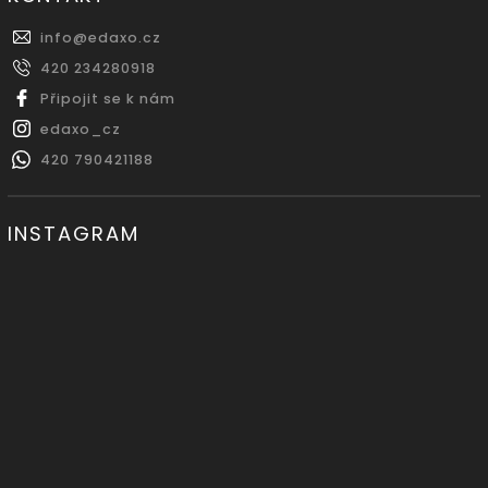
info
@
edaxo.cz
420 234280918
Připojit se k nám
edaxo_cz
420 790421188
INSTAGRAM