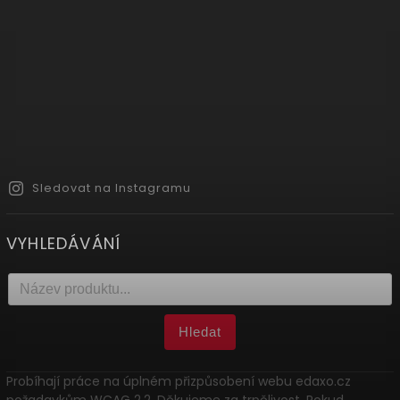
Sledovat na Instagramu
VYHLEDÁVÁNÍ
Hledat
Probíhají práce na úplném přizpůsobení webu edaxo.cz