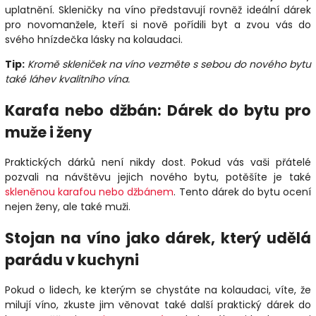
uplatnění. Skleničky na víno představují rovněž ideální dárek
pro novomanžele, kteří si nově pořídili byt a zvou vás do
svého hnízdečka lásky na kolaudaci.
Tip:
Kromě skleniček na víno vezměte s sebou do nového bytu
také láhev kvalitního vína.
Karafa nebo džbán: Dárek do bytu pro
muže i ženy
Praktických dárků není nikdy dost. Pokud vás vaši přátelé
pozvali na návštěvu jejich nového bytu, potěšíte je také
skleněnou karafou nebo džbánem
. Tento dárek do bytu ocení
nejen ženy, ale také muži.
Stojan na víno jako dárek, který udělá
parádu v kuchyni
Pokud o lidech, ke kterým se chystáte na kolaudaci, víte, že
milují víno, zkuste jim věnovat také další praktický dárek do