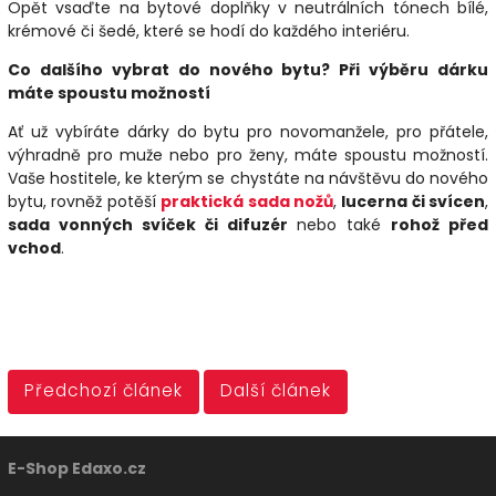
Opět vsaďte na bytové doplňky v neutrálních tónech bílé,
krémové či šedé, které se hodí do každého interiéru.
Co dalšího vybrat do nového bytu? Při výběru dárku
máte spoustu možností
Ať už vybíráte dárky do bytu pro novomanžele, pro přátele,
výhradně pro muže nebo pro ženy, máte spoustu možností.
Vaše hostitele, ke kterým se chystáte na návštěvu do nového
bytu, rovněž potěší
praktická sada nožů
,
lucerna či svícen
,
sada vonných svíček či difuzér
nebo také
rohož před
vchod
.
Předchozí článek
Další článek
E-Shop Edaxo.cz