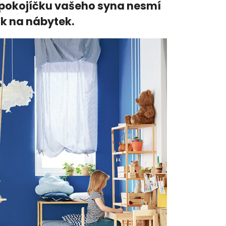
v pokojíčku vašeho syna nesmí
ak na nábytek.