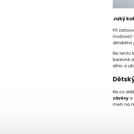
Jaký ko
Při zařiz
možností 
dětského 
Na tento 
barevné a
silnic a uli
Dětský
Na co dal
závěsy
a 
metr na m