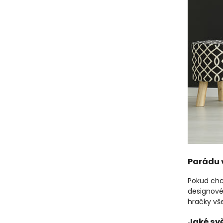
Parádu v
Pokud chc
designové
hračky vše
Jaké svě