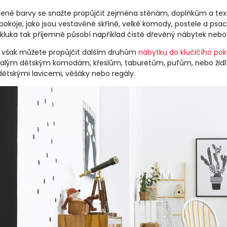
ené barvy se snažte propůjčit zejména stěnám, doplňkům a text
okoje, jako jsou vestavěné skříně, velké komody, postele a psací
 kluka tak příjemně působí například čistě dřevěný nábytek nebo
 však můžete propůjčit dalším druhům
nábytku do klučičího pok
lým dětským komodám, křeslům, taburetům, pufům, nebo židlím
dětskými lavicemi, věšáky nebo regály.