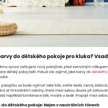
arvy do dětského pokoje pro kluka? Vsa
svému synovi zařizujete nový pokojíček, před samotným nákupem n
te dětský pokoj ladit. Pokud vás zajímá, jaké barvy do
dětského 
odré.
 pokojíčku se bude vyjímat také bílá, světle šedá, černá, béžová
dva až tři konkrétní odstíny, které mezi sebou zkuste při zařizo
adá například kombinace bílé, modré a šedé. Propojit mezi sebou
 do dětského pokoje: Nejen v neutrálních tónech