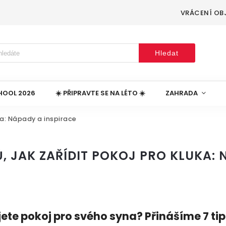
VRÁCENÍ OB
Hledat
HOOL 2026
☀️ PŘIPRAVTE SE NA LÉTO ☀️
ZAHRADA
uka: Nápady a inspirace
Ů, JAK ZAŘÍDIT POKOJ PRO KLUKA:
jete pokoj pro svého syna? Přinášíme 7 tip