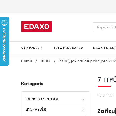
VÝPRODEJ
LÉTO PLNÉ BAREV
BACK TO SC
Domů
/
BLOG
/
7 tipů, jak zařídit pokoj pro kl
7 TIP
Kategorie
18.8.2022
BACK TO SCHOOL
EKO-VYBĚR
Zařizu