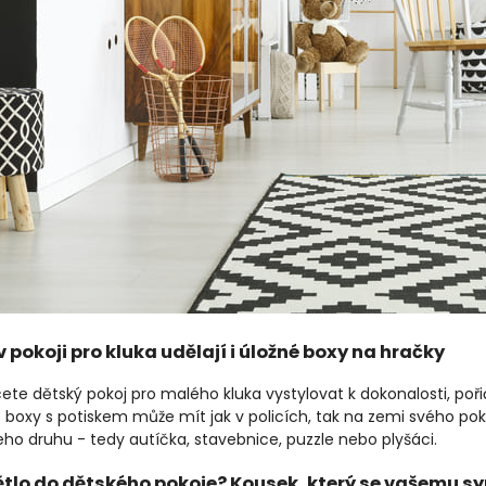
 pokoji pro kluka udělají i úložné boxy na hračky
ete dětský pokoj pro malého kluka vystylovat k dokonalosti, poř
 boxy s potiskem může mít jak v policích, tak na zemi svého po
ho druhu - tedy autíčka, stavebnice, puzzle nebo plyšáci.
tlo do dětského pokoje? Kousek, který se vašemu syn