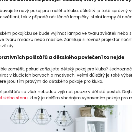
ybavujete nový pokoj pro malého kluka, důležitý je také správný 
osvětlení, tak v případě nástěnné lampičky, stolní lampy či nočn
tském pokojíčku se bude vyjímat lampa ve tvaru zvířátek nebo s
ve tvaru mráčku nebo měsíce. Zamiluje si rovněž projektor noční
hvězdy.
rativních polštářů a dětského povlečení to nejde
ále zaměřit, pokud zařizujete dětský pokoj pro kluka? Jednoznačn
bírat v klučičích barvách a motivech. Velmi důležitý je také vý
teré jsou tím pravým do dětského pokoje pro kluka.
í polštáře se však nebudou vyjímat pouze v dětské posteli. Dejt
ětského stanu
, který je dalším vhodným vybavením pokoje pro m