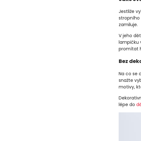
Jestliže v
stropního 
zamiluje.
V jeho dě
lampičku 
promítat 
Bez deko
Na co se d
snažte vy
motivy, k
Dekorativn
lépe do
d