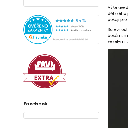
Výše uved
dětského p
pokoji pro
Barevnost
boxům, ma
veselými 
Facebook