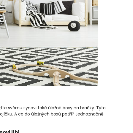
iďte svému synovi také úložné boxy na hračky. Tyto
kojíčku. A co do úložných boxů patří? Jednoznačně
ovi líbí