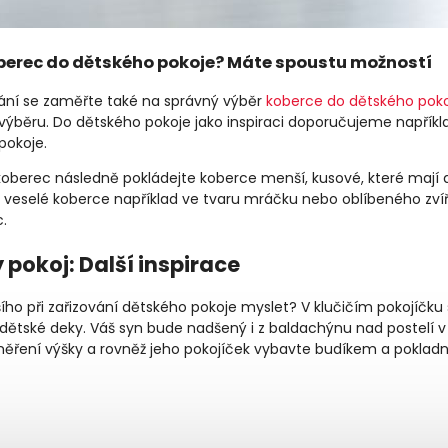
berec do dětského pokoje? Máte spoustu možností
ování se zaměřte také na správný výběr
koberce do dětského pok
výběru. Do dětského pokoje jako inspiraci doporučujeme napříkla
pokoje.
koberec následně pokládejte koberce menší, kusové, které mají
 veselé koberce například ve tvaru mráčku nebo oblíbeného zvíř
c.
 pokoj: Další inspirace
šího při zařizování dětského pokoje myslet? V klučičím pokojíčk
dětské deky. Váš syn bude nadšený i z baldachýnu nad postelí v
ěření výšky a rovněž jeho pokojíček vybavte budíkem a pokladn