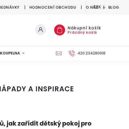
JEDNÁVKY
HODNOCENÍ OBCHODU
O NÁS
BLOG
CZK
Nákupní košík
Prázdný košík
KOUPELNA
KUCHYNĚ
DEKORACE
420 234280918
NÁBYTEK A
 NÁPADY A INSPIRACE
ů, jak zařídit dětský pokoj pro