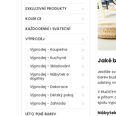
EXKLUZIVNÍ PRODUKTY
KOLEKCE
KAŽDODENNÍ I SVÁTEČNÍ
VÝPRODEJ
Výprodej - Koupelna
Výprodej - Kuchyně
Jaké b
Výprodej - Skladování
Jestliže 
Výprodej - Nábytek a
barev bude
doplňky
odstíny m
Výprodej - Dekorace
V klučičím
Výprodej - Dětský pokoj
si přitom 
spolu vyp
Výprodej - Zahrada
Nábytek
LÉTO PLNÉ BAREV