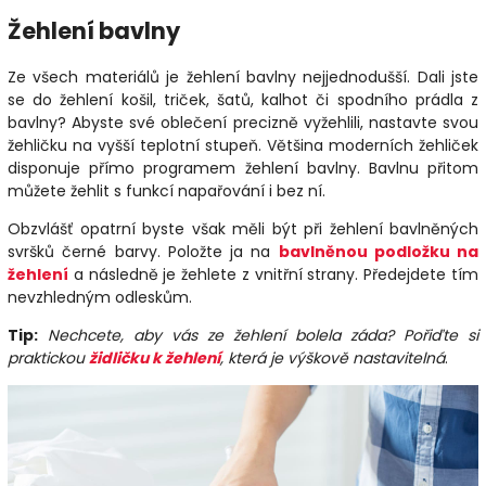
Žehlení bavlny
Ze všech materiálů je žehlení bavlny nejjednodušší. Dali jste
se do žehlení košil, triček, šatů, kalhot či spodního prádla z
bavlny? Abyste své oblečení precizně vyžehlili, nastavte svou
žehličku na vyšší teplotní stupeň. Většina moderních žehliček
disponuje přímo programem žehlení bavlny. Bavlnu přitom
můžete žehlit s funkcí napařování i bez ní.
Obzvlášť opatrní byste však měli být při žehlení bavlněných
svršků černé barvy. Položte ja na
bavlněnou podložku na
žehlení
a následně je žehlete z vnitřní strany. Předejdete tím
nevzhledným odleskům.
Tip:
Nechcete, aby vás ze žehlení bolela záda? Pořiďte si
praktickou
židličku k žehlení
, která je výškově nastavitelná
.