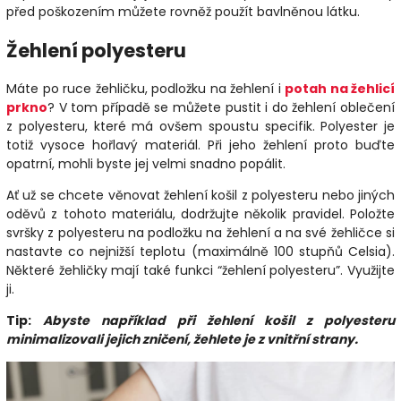
před poškozením můžete rovněž použít bavlněnou látku.
Žehlení polyesteru
Máte po ruce žehličku, podložku na žehlení i
potah na žehlicí
prkno
? V tom případě se můžete pustit i do žehlení oblečení
z polyesteru, které má ovšem spoustu specifik. Polyester je
totiž vysoce hořlavý materiál. Při jeho žehlení proto buďte
opatrní, mohli byste jej velmi snadno popálit.
Ať už se chcete věnovat žehlení košil z polyesteru nebo jiných
oděvů z tohoto materiálu, dodržujte několik pravidel. Položte
svršky z polyesteru na podložku na žehlení a na své žehličce si
nastavte co nejnižší teplotu (maximálně 100 stupňů Celsia).
Některé žehličky mají také funkci “žehlení polyesteru”. Využijte
ji.
Tip:
Abyste například při žehlení košil z polyesteru
minimalizovali jejich zničení, žehlete je z vnitřní strany.