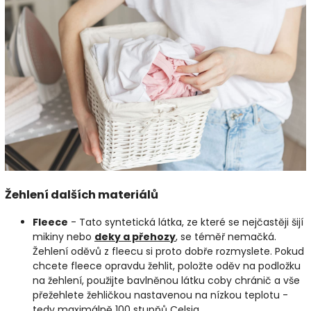
Žehlení dalších materiálů
Fleece
- Tato syntetická látka, ze které se nejčastěji šijí
mikiny nebo
deky a přehozy
, se téměř nemačká.
Žehlení oděvů z fleecu si proto dobře rozmyslete. Pokud
chcete fleece opravdu žehlit, položte oděv na podložku
na žehlení, použijte bavlněnou látku coby chránič a vše
přežehlete žehličkou nastavenou na nízkou teplotu -
tedy maximálně 100 stupňů Celsia.