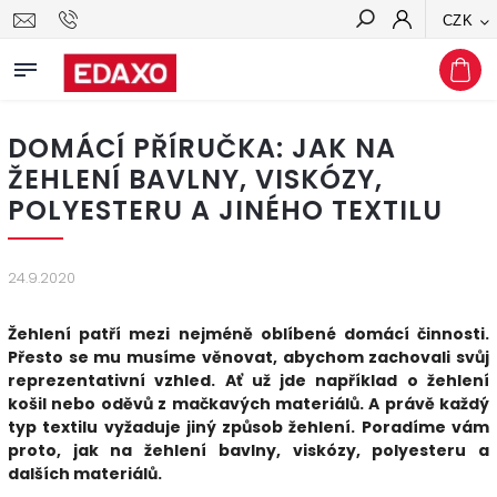
CZK
Hledat
DOMÁCÍ PŘÍRUČKA: JAK NA
ŽEHLENÍ BAVLNY, VISKÓZY,
POLYESTERU A JINÉHO TEXTILU
24.9.2020
Žehlení patří mezi nejméně oblíbené domácí činnosti.
Přesto se mu musíme věnovat, abychom zachovali svůj
reprezentativní vzhled. Ať už jde například o žehlení
košil nebo oděvů z mačkavých materiálů. A právě každý
typ textilu vyžaduje jiný způsob žehlení. Poradíme vám
proto, jak na žehlení bavlny, viskózy, polyesteru a
dalších materiálů.