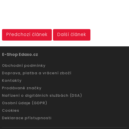
Předchozí článek
Další článek
E-Shop Edaxo.cz
Obchodní podmínky
Doprava, platba a vrácení zboží
Kontakty
Prodávané značky
Nařízení o digitálních službách (DSA)
Osobní údaje (GDPR)
Cookies
Deklarace přístupnosti