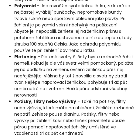
Polyamid
- Jde rovněž o syntetickou látku, ze které se
nejčastěji vyrábějí punčochy, nepromokavé bundy,
tylové sukně nebo sportovní oblečení jako plavky. Při
žehlení je polyamid velmi náchylný na poškození.
Abyste jej nepopálili, žehlete jej na žehlicím prknu s
potahem žehličkou nastavenou na nízkou teplotu, tedy
zhruba 100 stupňů Celsia. Jako ochradu polyamidu
používejte při žehlení bavlněnou látku.
Pleteniny
- Pletené svetry či šaty byste rozhodně žehlit
neměli. Pokud je ale váš svetr velmi pomačkaný, položte
jej na podložku na žehlení, ovšem žehličkou přes něj
nepřejíždějte. Vlákna by totiž povolila a svetr by ztratil
tvar. Nejlépe napařovací žehličkou pohybuje tři až pět
centimetrů na svetrem. Horká pára odstraní všechny
nerovnosti.
Potisky, flitry nebo výšivky
- Také na potisky, flitry
nebo výšivky, které máte na oblečení, žehlička rozhodně
nepatří. Žehlete pouze tkaninu.
P
otisky, flitry nebo
výšivky při žehlení košil nebo triček přežehlete pouze
párou pomocí napařovací žehličky umístěné ve
vzdálenosti tři až pět centimetrů.