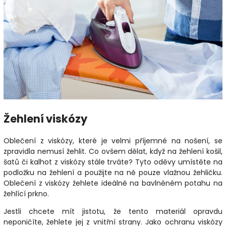
Žehlení viskózy
Oblečení z viskózy, které je velmi příjemné na nošení, se
zpravidla nemusí žehlit. Co ovšem dělat, když na žehlení košil,
šatů či kalhot z viskózy stále trváte? Tyto oděvy umístěte na
podložku na žehlení a použijte na ně pouze vlažnou žehličku.
Oblečení z viskózy žehlete ideálně na bavlněném potahu na
žehlící prkno.
Jestli chcete mít jistotu, že tento materiál opravdu
neponičíte, žehlete jej z vnitřní strany. Jako ochranu viskózy