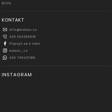
BLOG
KONTAKT
info
@
edaxo.cz
420 234280918
Připojit se k nám
edaxo_cz
420 790421188
INSTAGRAM