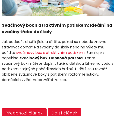
Svačinový box s atraktivním potiskem: Ideální na
svačiny třeba do školy
Jak podpořit chuť k jídlu u dítěte, pokud se nebude zrovna
stravovat doma? Na svačiny do školy nebo na výlety mu
pořiďte
svačinový box s atraktivním potiskem
. Zamiluje si
například
svačinový box Tlapková patrola
. Tento
svačinový box můžete doplnit také o dětskou láhev na vodu s
potiskem stejných pohádkových hrdinů. U dětí jsou rovněž
oblíbené svačinové boxy s potiskem roztomilé lištičky,
domácích zvířat nebo zvířat ze zoo.
Předchozí článek
Další článek