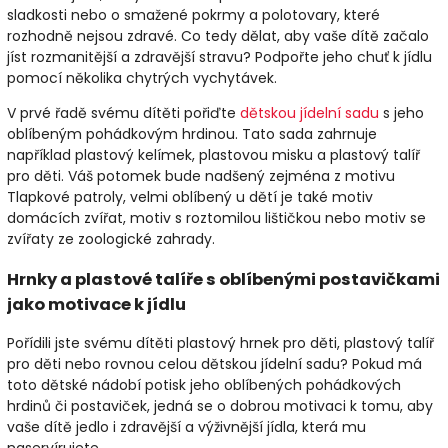
sladkosti nebo o smažené pokrmy a polotovary, které
rozhodně nejsou zdravé. Co tedy dělat, aby vaše dítě začalo
jíst rozmanitější a zdravější stravu? Podpořte jeho chuť k jídlu
pomocí několika chytrých vychytávek.
V prvé řadě svému dítěti pořiďte
dětskou jídelní sadu
s jeho
oblíbeným pohádkovým hrdinou. Tato sada zahrnuje
například plastový kelímek, plastovou misku a plastový talíř
pro děti. Váš potomek bude nadšený zejména z motivu
Tlapkové patroly, velmi oblíbený u dětí je také motiv
domácích zvířat, motiv s roztomilou lištičkou nebo motiv se
zvířaty ze zoologické zahrady.
Hrnky a plastové talíře s oblíbenými postavičkami
jako motivace k jídlu
Pořídili jste svému dítěti plastový hrnek pro děti, plastový talíř
pro děti nebo rovnou celou dětskou jídelní sadu? Pokud má
toto dětské nádobí potisk jeho oblíbených pohádkových
hrdinů či postaviček, jedná se o dobrou motivaci k tomu, aby
vaše dítě jedlo i zdravější a výživnější jídla, která mu
naservírujete.