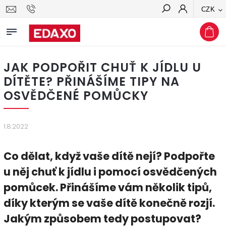
CZK
Hledat
JAK PODPOŘIT CHUŤ K JÍDLU U
DÍTĚTE? PŘINÁŠÍME TIPY NA
OSVĚDČENÉ POMŮCKY
1.8.2022
Co dělat, když vaše dítě nejí? Podpořte
u něj chuť k jídlu i pomocí osvědčených
pomůcek. Přinášíme vám několik tipů,
díky kterým se vaše dítě konečně rozjí.
Jakým způsobem tedy postupovat?