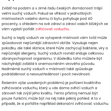
Zvlášť na podzim a v zimě řadu českých domácností trápí
velmi suchý vzduch. Pokud se vlhkost v jednotlivých
místnostech vašeho domu či bytu pohybuje pod 40
procenty, s ohledem na své zdraví a zdraví vašich blízkých se
vám vyplatí pořídit
zvlhčovač vzduchu
.
Suchý a teplý vzduch ve vytopené místnosti vám totiž může
způsobovat nejrůznější zdravotní obtíže. Vysušuje nejen
pokožku, ale také sliznice, které hůře zachycují bakterie, viry a
nejrůznější alergeny. Suchý vzduch rovněž snižuje celkovou
obranyschopnost organismu. V důsledku toho můžete být
náchylnější zvláště k onemocněním virového původu.
Nadměrně suchý vzduch v místnosti také způsobuje
podrážděnost a nesoustředěnost i pocit nevolnosti.
Řešením výše uvedených problémů je pořízení kvalitního
zvlhčovače vzduchu, který u vás doma zvlhčí vzduch a
zároveň tak zvýší jeho kvalitu. Tento přístroj nemusí být
pouze funkční, může být na něj také pěkný pohled. A to v
případě, že si pořídíte například dekorační zvlhčovač vzduchu.