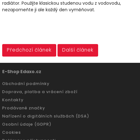
radiátor. Použijte klasickou studenou vodu z vodovodu,
nezapomeňte ji ale každý den vyměňovat.
Předchozí článek
Další článek
E-Shop Edaxo.cz
Obchodní podmínky
Doprava, platba a vrácení zboží
Kontakty
Prodávané značky
Nařízení o digitálních službách (DSA)
Osobní údaje (GDPR)
Cookies