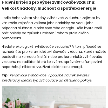
Hlavní kritéria pro výběr zvlhčovače vzduchu:
Velikost nádoby, hlučnost a spotřeba energie
Podle čeho vybrat vhodný zvlhčovač vzduchu? Zajímat by
vás měla zejména velikost jeho nádobky na vodu, jeho
případná hlučnost a také spotřeba energie. Dále byste měli
brát ohledy na způsob umístění tohoto praktického
pomocníka.
Hledáte ekologické zvlhčovače vzduchu? V tom případě se
rozhodněte pro keramické zvlhčovače vzduchu, které můžete
postavit na komodu či stůl, nebo pro keramické zvlhčovače
vzduchu na radiátor, které ke svému správnému fungování
nepotřebují nikterak využívat elektrickou energii.
Tip:
Keramické zvlhčovače v podobě figurek zvířátek
představují ideální typ zvlhčovače do dětského pokoje.