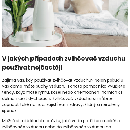
V jakých případech zvlhčovač vzduchu
používat nejčastěji
Zajímá vás, kdy používat zvlhčovat vzduchu? Nejen pokud u
vás doma máte suchý vzduch. Tohoto pomocníka využijete i
tehdy, když máte rýmu, kašel nebo onemocnění horních či
dolních cest dýchacích. Zvlhčovač vzduchu si můžete
zapnout také na noc, zajistí vám zdravý, klidný a nerušený
spánek.
Možná si také kladete otázku, jaká voda patří keramického
zvlhčovače vzduchu nebo do zvlhčovače vzduchu na