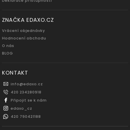
Deklarace přístupnosti
ZNAČKA EDAXO.CZ
Vrácení objednávky
Hodnocení obchodu
O nás
BLOG
KONTAKT
info
@
edaxo.cz
420 234280918
Připojit se k nám
edaxo_cz
420 790421188