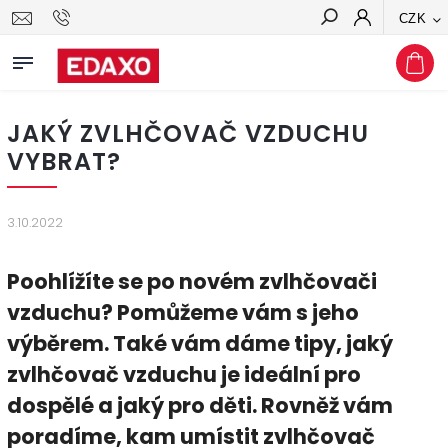
CZK
Hledat
JAKÝ ZVLHČOVAČ VZDUCHU
VYBRAT?
3.10.2022
Poohlížíte se po novém zvlhčovači
vzduchu? Pomůžeme vám s jeho
výběrem. Také vám dáme tipy, jaký
zvlhčovač vzduchu je ideální pro
dospělé a jaký pro děti. Rovněž vám
poradíme, kam umístit zvlhčovač