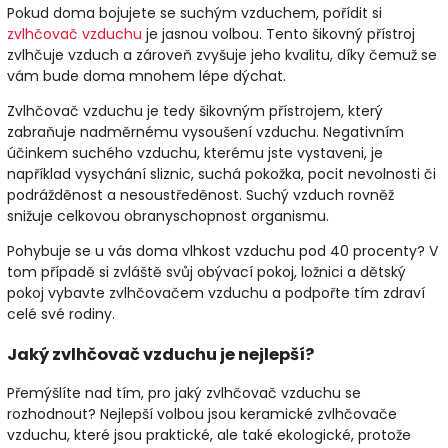
Pokud doma bojujete se suchým vzduchem, pořídit si
zvlhčovač vzduchu
je jasnou volbou. Tento šikovný přístroj
zvlhčuje vzduch a zároveň zvyšuje jeho kvalitu, díky čemuž se
vám bude doma mnohem lépe dýchat.
Zvlhčovač vzduchu je tedy šikovným přístrojem, který
zabraňuje nadměrnému vysoušení vzduchu. Negativním
účinkem suchého vzduchu, kterému jste vystaveni, je
například vysychání sliznic, suchá pokožka, pocit nevolnosti či
podrážděnost a nesoustředěnost. Suchý vzduch rovněž
snižuje celkovou obranyschopnost organismu.
Pohybuje se u vás doma vlhkost vzduchu pod 40 procenty? V
tom případě si zvláště svůj obývací pokoj, ložnici a dětský
pokoj vybavte zvlhčovačem vzduchu a podpořte tím zdraví
celé své rodiny.
Jaký zvlhčovač vzduchu je nejlepší?
Přemýšlíte nad tím, pro jaký zvlhčovač vzduchu se
rozhodnout? Nejlepší volbou jsou keramické zvlhčovače
vzduchu, které jsou praktické, ale také ekologické, protože