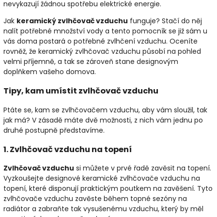
nevykazují žádnou spotřebu elektrické energie.
Jak
keramický zvlhčovač vzduchu
funguje? Stačí do něj
nalít potřebné množství vody a tento pomocník se již sám u
vás doma postará o potřebné zvlhčení vzduchu. Oceníte
rovněž, že keramický zvlhčovač vzduchu působí na pohled
velmi příjemně, a tak se zároveň stane designovým
doplňkem vašeho domova.
Tipy, kam umístit zvlhčovač vzduchu
Ptáte se, kam se zvlhčovačem vzduchu, aby vám sloužil, tak
jak má? V zásadě máte dvě možnosti, z nich vám jednu po
druhé postupně představíme.
1. Zvlhčovač vzduchu na topení
Zvlhčovač vzduchu
si můžete v prvé řadě zavěsit na topení.
Vyzkoušejte designové keramické zvlhčovače vzduchu na
topení, které disponují praktickým poutkem na zavěšení. Tyto
zvlhčovače vzduchu zavěste během topné sezóny na
radiátor a zabraňte tak vysušenému vzduchu, který by měl