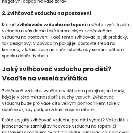
negativní dopad na vaše zdraví.
2. Zvlhčovač vzduchu na postavení
Kromě
zvlhčovače vzduchu na topení
můžete zvýšit kvalitu
vzduchu u vás doma také keramickým zvlhčovačem
vzduchu na postavení. Také tento zvlhčovač je jak praktický,
tak designový. V obývacím pokoji jej postavte třeba na
komodu, v ložnici zase na noční stolek, aby se vám během
spánku dobře dýchalo.
Jaký zvlhčovač vzduchu pro děti?
Vsaďte na veselá zvířátka
Zvlhčovač vzduchu využijete v dětském pokoji nejen tehdy,
když je v této místnosti příliš suchý vzduch. Zvlhčovač
vzduchu bude pro vaše dítě velkým pomocníkem také v
době viróz, kdy podpoří zdraví vašeho dítěte.
Ptáte se, jaký zvlhčovač vzduchu pro děti vybrat? Vaše děti si
jednoznačně zamilují zvlhčovače vzduchu na topení či
postavení s motivem zvířat. Co říkáte například na zvlhčovač