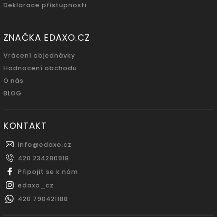
Deklarace přístupnosti
ZNAČKA EDAXO.CZ
Vrácení objednávky
Hodnocení obchodu
O nás
BLOG
KONTAKT
info
@
edaxo.cz
420 234280918
Připojit se k nám
edaxo_cz
420 790421188