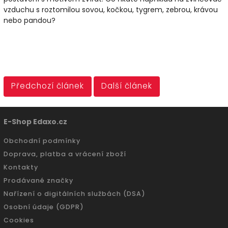
vzduchu s roztomilou sovou, kočkou, tygrem, zebrou, krávou
nebo pandou?
Předchozí článek
Další článek
E-Shop Edaxo.cz
Obchodní podmínky
Doprava, platba a vrácení zboží
Kontakty
Prodávané značky
Nařízení o digitálních službách (DSA)
Osobní údaje (GDPR)
Cookies