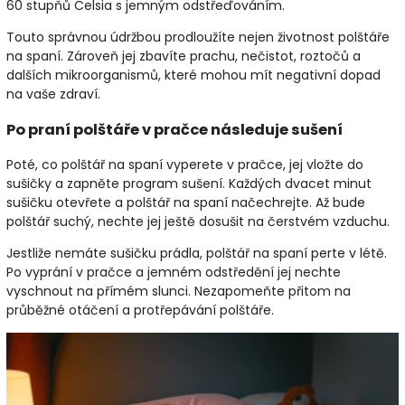
60 stupňů Celsia s jemným odstřeďováním.
Touto správnou údržbou prodloužíte nejen životnost polštáře
na spaní. Zároveň jej zbavíte prachu, nečistot, roztočů a
dalších mikroorganismů, které mohou mít negativní dopad
na vaše zdraví.
Po praní polštáře v pračce následuje sušení
Poté, co polštář na spaní vyperete v pračce, jej vložte do
sušičky a zapněte program sušení. Každých dvacet minut
sušičku otevřete a polštář na spaní načechrejte. Až bude
polštář suchý, nechte jej ještě dosušit na čerstvém vzduchu.
Jestliže nemáte sušičku prádla, polštář na spaní perte v létě.
Po vyprání v pračce a jemném odstředění jej nechte
vyschnout na přímém slunci. Nezapomeňte přitom na
průběžné otáčení a protřepávání polštáře.