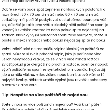
však mají obrovský vliv na kvalitu vašeho spánku.
Dobře se vám bude spát zejména na klasických polštářích o
rozměrech 50 x 70 centimetrů nebo 60 x 70 centimetrů.
Jelikož by měl polštář poskytovat dostatečnou oporu pro váš
krk, důležitá je také jeho výška. Klasický nižší polštář na spaní je
vhodný k tvrdším matracím nebo pokud spíte nejčastěji na
zádech. Klasický vyšší polštář na spaní zase využijete, máte-li
postel s měkčí matrací nebo pokud nejčastěji spíte na boku.
Velmi záleží také na materiálu výplně klasických polštářů na
spaní. Můžete si zvolit přírodní náplň, jako je peří nebo vlna.
Jejich nevýhodou však je, že se v nich více množí roztoči.
Zvlášť pokud jste alergičtí na prach a roztoče, oceníte naopak
výplň polštáře na spaní ze syntetického materiálu. Nejčastěji
jde o umělé vlákno, mikrovlákno nebo bambusové vlákno té
nejvyšší kvality. Některé umělé výplně jsou rovněž obohaceny
o extrakt z aloe vera.
Tip: Nespěte na více polštářích najednou
Spíte v noci na více polštářích najednou? Vaší krční páteři
tím děláte medvědí službu. Pravidelný spánek na více