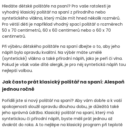
Hledáte dětské polštáře na psaní? Pro vaše ratolesti je
vyhodný klasický polštář na spaní z přírodního nebo
syntetického vlákna, který může mít hned několik rozměrů.
Pro větší děti je například vhodný spací polštář o rozměrech
50 x 70 centimetrů, 60 x 60 centimerů nebo o 60 x 70
centimetrů.
Při výběru dětského polštáře na spaní dbejte o to, aby jeho
náplň byla opravdu kvalitní. Na výběr máte umělé
(syntetické) vlákno a také přírodní náplň, jako je peří či vlna.
Pokud je však vaše dítě alergik, je pro něj syntetická náplň tou
nejlepší volbou.
Jak často prát klasický polštář na spaní: Alespoň
jednou ročně
Pořídili jste si nový polštář na spaní? Aby vám dobře a k vaší
spokojenosti sloužil opravdu dlouhou dobu, je důležitá také
jeho správná údržba. Klasický polštář na spaní, který má
syntetickou či přírodní náplň, byste měli prát jednou až
dvakrát do roka. A to nejlépe na klasický program při teplotě