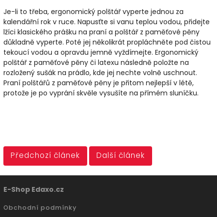
Je-li to třeba, ergonomický polštář vyperte jednou za
kalendářní rok v ruce. Napusťte si vanu teplou vodou, přidejte
lžíci klasického prášku na praní a polštář z paměťové pěny
důkladně vyperte. Poté jej několikrát propláchněte pod čistou
tekoucí vodou a opravdu jemně vyždímejte. Ergonomický
polštář z paměťové pěny či latexu následně položte na
rozložený sušák na prádlo, kde jej nechte volně uschnout.
Praní polštářů z paměťové pěny je přitom nejlepší v létě,
protože je po vyprání skvěle vysušíte na přímém sluníčku.
Předchozí článek
Další článek
E-Shop Edaxo.cz
Obchodní podmínky