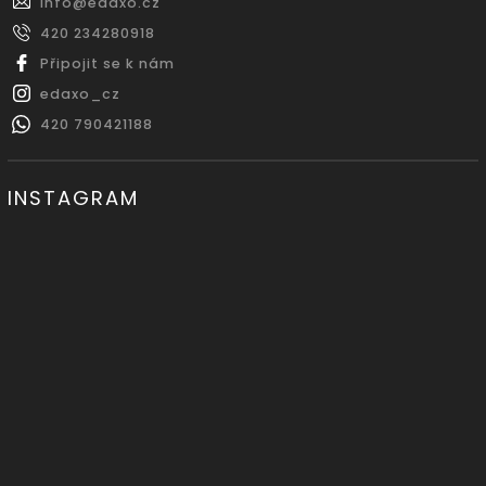
info
@
edaxo.cz
420 234280918
Připojit se k nám
edaxo_cz
420 790421188
INSTAGRAM