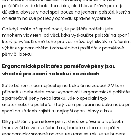
polštářích vede k bolestem krku, ale i hlavy. Právě proto je
důležité, abyste v noci spali pouze na jednom polštáři, který s
ohledem na své potřeby opravdu správně vyberete.
Co když máte při spaní pocit, že polštářů potřebujete
mnohem víc? Není od věci, když vyzkoušíte polštář na spaní,
který je vyšší. Kromě toho pro vás může být skvělým řešením
výběr ergonomického (zdravotního) polštáře z paměťové
pěny či latexu.
Ergonomické polštáře z paměťové pěny jsou
vhodné pro spaní na boku i na zádech
Spíte během noci nejčastěji na boku či na zádech? V tom
případě si nebudete moci vynachválit ergonomické polštáře
z paměťové pěny nebo latexu. Jde o speciální typ
anatomického polštáře, který vám při spaní na boku nebo při
spaní na zádech zajistí tu nejlepší oporu hlavy a krku.
Díky polštáři z paměťové pěny, která se přesně přizpůsobí
tvaru vaší hlavy a vašeho krku, budete celou noc spát v
ergonomicky správné poloze. Nestane se tak, že se budete