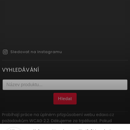
Sledovat na Instagramu
VYHLEDÁVÁNÍ
Hledat
Probíhají práce na úplném přizpůsobení webu edaxo.cz
požadavkům WCAG 2.2. Děkujeme za trpělivost. Pokud
narazíte na problém, kontaktujte nás: marketing@edaxo.cz.