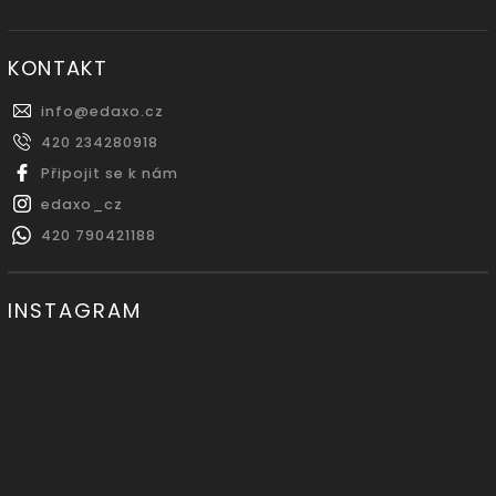
KONTAKT
info
@
edaxo.cz
420 234280918
Připojit se k nám
edaxo_cz
420 790421188
INSTAGRAM