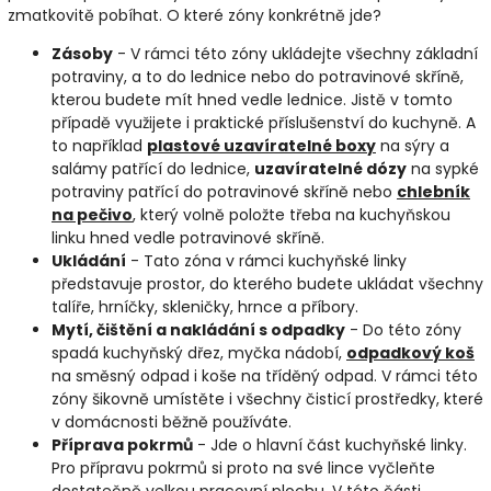
zmatkovitě pobíhat. O které zóny konkrétně jde?
Zásoby
- V rámci této zóny ukládejte všechny základní
potraviny, a to do lednice nebo do potravinové skříně,
kterou budete mít hned vedle lednice. Jistě v tomto
případě využijete i praktické příslušenství do kuchyně. A
to například
plastové uzavíratelné boxy
na sýry a
salámy patřící do lednice,
uzavíratelné dózy
na sypké
potraviny patřící do potravinové skříně nebo
chlebník
na pečivo
, který volně položte třeba na kuchyňskou
linku hned vedle potravinové skříně.
Ukládání
- Tato zóna v rámci kuchyňské linky
představuje prostor, do kterého budete ukládat všechny
talíře, hrníčky, skleničky, hrnce a příbory.
Mytí, čištění a nakládání s odpadky
- Do této zóny
spadá kuchyňský dřez, myčka nádobí,
odpadkový koš
na směsný odpad i koše na tříděný odpad. V rámci této
zóny šikovně umístěte i všechny čisticí prostředky, které
v domácnosti běžně používáte.
Příprava pokrmů
- Jde o hlavní část kuchyňské linky.
Pro přípravu pokrmů si proto na své lince vyčleňte