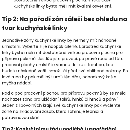
dostatečně velkou pracovní plochu. V této části
kuchyňské linky byste měli mít kvalitní osvětlení.
Tip 2: Na pořadí zón záleží bez ohledu na
tvar kuchyňské linky
Jednotlivé zóny kuchyňské linky by neměly mít náhodné
umístění. Vyberte si je naopak cíleně. Uprostřed kuchyňské
linky byste měli mít dostatečně velkou pracovní plochu pro
přípravu pokrmů. Jestliže jste praváci, po pravé ruce od této
pracovní plochy umístěte varnou desku s troubou, kde
budete následně vařit, smažit či péct své oblíbené pokrmy. Po
levé ruce by pak měl být umístěn dřez, odpadkový koš a
myčka nádobí.
Nad a pod pracovní plochou pro přípravu pokrmů by se měla
nacházet zóna pro ukládání talířů, hrnků či hrnců a pánví.
Jeden z libovolných krajů své kuchyňské linky pak vyčleňte
zóně na skladování zásob, která zahrnuje lednici a
potravinovou skříň.
Tip 3: Konkrétnímu řádu podléhá i uspořádání