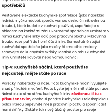
spotřebičů
Vestavěné elektrické kuchyňské spotřebiče (jako například
lednici, myčku nádobí, sporák, varnou desku či mikrovlnnou
troubu), které budete v kuchyni používat, uspořádejte s
ohledem na konkrétní zónu. Rozměrné spotřebiče umístěte v
rámci kuchyňské linky dolů pod pracovní plochu. Mikrovlnná
trouba zase patří do horní části linky. Samostatně stojicí
kuchyňské spotřebiče jako mixéry či smoothie makery
schovejte do kuchyňské skříňky. Ideálně do rohu kuchyňské
linky umístěte kávovar nebo varnou konvici.
Tip 4: Kuchyňské náčiní, které používáte
nejčastěji, mějte stále po ruce
Vařečky, naběračky či nože. Toto kuchyňské náčiní využijete
snad při každém vaření. Proto byste jej měli mít stále po ruce.
Nainstalujte si na stěnu kuchyňské linky
závěsnou lištu s
příslušenstvím
, anebo si pořiďte kuchyňskou teleskopickou
polici, kterou připevníte mezi pracovní plochu a spodní část
horní skříňky. Získáte tak nový úložný prostor pro svoje