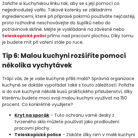
Zařiďte si kuchyňskou linku tak, aby se s její pomocí co
nejjednodušeji vařilo. Takové kořenky se základními
ingrediencemi, které při přípravě pokrmů používáte nejčastěji,
proto rozhodně neschovávejte do šuplíků nebo do
potravinové skříně. Mějte je vyskládané na závěsné nebo
teleskopické polici
přímo nad pracovní plochou. Díky tomu
je budete mít při vaření stále po ruce.
Tip 6: Malou kuchyni rozšíříte pomocí
několika vychytávek
Trápí vás, že je vaše kuchyně příliš malá? Správná organizace
kuchyně se dokáže vypořádat také s touto záležitostí. Pořiďte
si do své kuchyně několik kusů praktického příslušenství, díky
kterému budete moci svoji malou kuchyni využívat na 150
procent. Co konkrétně využijete?
Kryt na sporák
- Tuto ochranu varné desky z
tvrzeného skla můžete používat jako prodloužení
pracovní plochy.
Teleskopické police
- Získáte díky nim v malé kuchyni