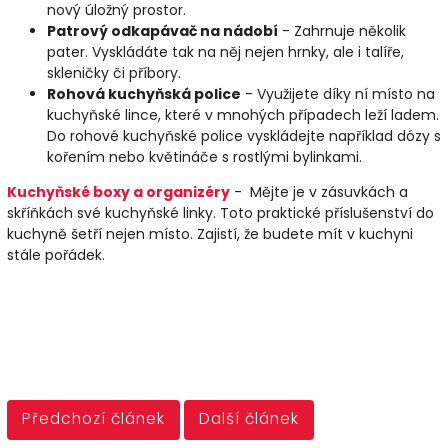
nový úložný prostor.
Patrový odkapávač na nádobí
- Zahrnuje několik
pater. Vyskládáte tak na něj nejen hrnky, ale i talíře,
skleničky či příbory.
Rohová kuchyňská police
- Využijete díky ní místo na
kuchyňské lince, které v mnohých případech leží ladem.
Do rohové kuchyňské police vyskládejte například dózy s
kořením nebo květináče s rostlými bylinkami.
Kuchyňské boxy a organizéry
- Mějte je v zásuvkách a
skříňkách své kuchyňské linky. Toto praktické příslušenství do
kuchyně šetří nejen místo. Zajistí, že budete mít v kuchyni
stále pořádek.
Předchozí článek
Další článek