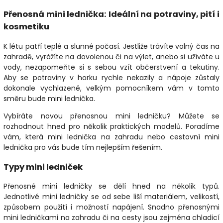
Přenosná mini lednička: Ideální na potraviny, pití i
kosmetiku
K létu patří teplé a slunné počasí. Jestliže trávíte volný čas na
zahradě, vyrážíte na dovolenou či na výlet, anebo si užíváte u
vody, nezapomeňte si s sebou vzít občerstvení a tekutiny.
Aby se potraviny v horku rychle nekazily a nápoje zůstaly
dokonale vychlazené, velkým pomocníkem vám v tomto
směru bude mini lednička.
Vybíráte novou přenosnou mini ledničku? Můžete se
rozhodnout hned pro několik praktických modelů. Poradíme
vám, která mini lednička na zahradu nebo cestovní mini
lednička pro vás bude tím nejlepším řešením.
Typy mini ledniček
Přenosné mini ledničky se dělí hned na několik typů.
Jednotlivé mini ledničky se od sebe liší materiálem, velikostí,
způsobem použití i možností napájení. Snadno přenosnými
mini ledničkami na zahradu či na cesty jsou zejména chladicí