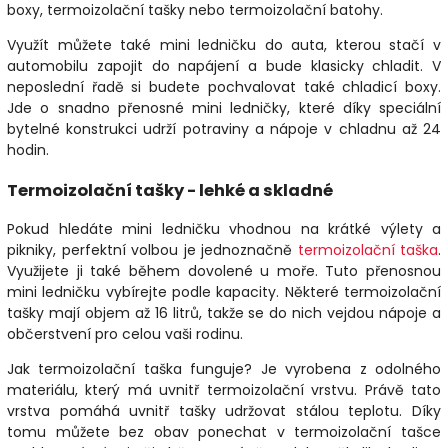
boxy, termoizolační tašky nebo termoizolační batohy.
Využít můžete také mini ledničku do auta, kterou stačí v
automobilu zapojit do napájení a bude klasicky chladit. V
neposlední řadě si budete pochvalovat také chladicí boxy.
Jde o snadno přenosné mini ledničky, které díky speciální
bytelné konstrukci udrží potraviny a nápoje v chladnu až 24
hodin.
Termoizolační tašky - lehké a skladné
Pokud hledáte mini ledničku vhodnou na krátké výlety a
pikniky, perfektní volbou je jednoznačně
termoizolační taška
.
Využijete ji také během dovolené u moře. Tuto přenosnou
mini ledničku vybírejte podle kapacity. Některé termoizolační
tašky mají objem až 16 litrů, takže se do nich vejdou nápoje a
občerstvení pro celou vaši rodinu.
Jak termoizolační taška funguje? Je vyrobena z odolného
materiálu, který má uvnitř termoizolační vrstvu. Právě tato
vrstva pomáhá uvnitř tašky udržovat stálou teplotu. Díky
tomu můžete bez obav ponechat v termoizolační tašce