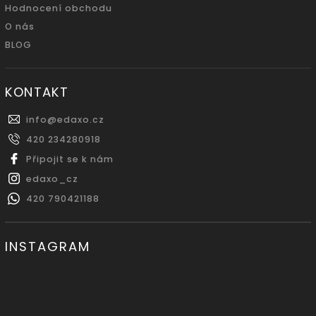
Hodnocení obchodu
O nás
BLOG
KONTAKT
info
@
edaxo.cz
420 234280918
Připojit se k nám
edaxo_cz
420 790421188
INSTAGRAM