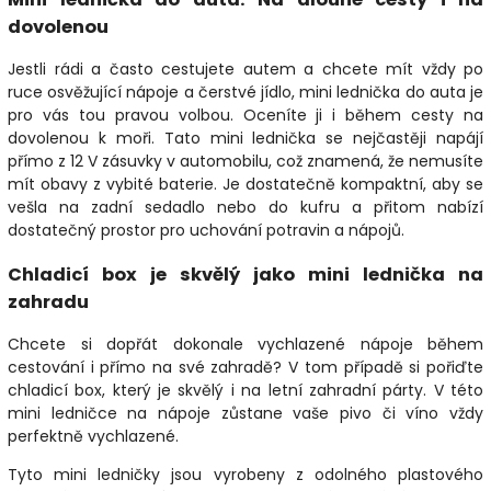
dovolenou
Jestli rádi a často cestujete autem a chcete mít vždy po
ruce osvěžující nápoje a čerstvé jídlo, mini lednička do auta je
pro vás tou pravou volbou. Oceníte ji i během cesty na
dovolenou k moři. Tato mini lednička se nejčastěji napájí
přímo z 12 V zásuvky v automobilu, což znamená, že nemusíte
mít obavy z vybité baterie. Je dostatečně kompaktní, aby se
vešla na zadní sedadlo nebo do kufru a přitom nabízí
dostatečný prostor pro uchování potravin a nápojů.
Chladicí box je skvělý jako mini lednička na
zahradu
Chcete si dopřát dokonale vychlazené nápoje během
cestování i přímo na své zahradě? V tom případě si pořiďte
chladicí box, který je skvělý i na letní zahradní párty. V této
mini ledničce na nápoje zůstane vaše pivo či víno vždy
perfektně vychlazené.
Tyto mini ledničky jsou vyrobeny z odolného plastového