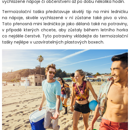
vychlazené nápoje či občerstvení až po dobu několika hodin.
Termoizolační taška představuje skvělý tip na mini ledničku
na nápoje, skvěle vychlazené v ní zůstane také pivo a víno.
Tato přenosná mini lednička je jako dělaná také na potraviny,
v případě kterých chcete, aby zůstaly během letního horka
co nejdéle čerstvé. Tyto potraviny vkládejte do termoizolační
tašky nejlépe v uzavíratelných plastových boxech.