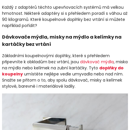
Každý z adaptérů těchto upevňovacích systémů má velkou
hmotnost. Některé adaptéry si s přehledem poradí s váhou až
90 kilogramů. Které koupelnové doplňky bez vrtání si můžete
například pořídit?
Dávkovače mýdla, misky na mýdlo a kelímky na
kartáčky bez vrtání
Základními koupelnovými doplňky, které s přehledem
připevníte k obkladům bez vrtání, jsou
dávkovač mýdla
, miska
na mýdlo nebo kelímek na zubní kartáčky. Tyto
doplňky do
koupelny
umístěte nejlépe vedle umyvadla nebo nad ním.
Snažte se přitom o to, aby spolu dávkovač, misky a kelímek
stylově, barevně i materiálově ladily.