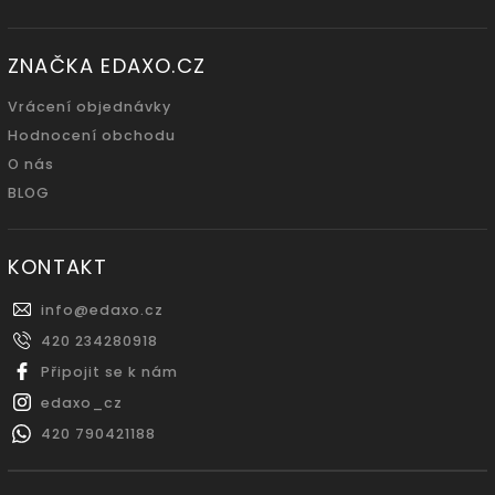
ZNAČKA EDAXO.CZ
Vrácení objednávky
Hodnocení obchodu
O nás
BLOG
KONTAKT
info
@
edaxo.cz
420 234280918
Připojit se k nám
edaxo_cz
420 790421188