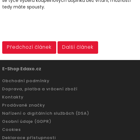
se týče výběru koupelnových doplňků bez vrtání, možností
tedy máte spousty.
Předchozí článek
Další článek
E-Shop Edaxo.cz
Obchodní podmínky
Doprava, platba a vrácení zboží
Kontakty
Prodávané značky
Nařízení o digitálních službách (DSA)
Osobní údaje (GDPR)
Cookies
Deklarace přístupnosti