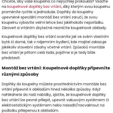
Chcete, aby vaše koupelna co nejrychleji prokoukla? Vsaďte
na
koupelnové doplňky bez vrtání
, díky kterým svou koupelnu
proměníte rychle a jednoduše. Doplňky do koupelny
upevněné speciální montáží bez vrtání zaručí, že svou
koupelnu vybavíte velmi lehce bez jakéhokoliv nepořádku.
Zároveň si vrtáním zbytečně nezničíte koupelnové obklady.
Koupelnové doplňky bez vrtání oceníte jak ve svém vlastním
bytě či domě, tak v nájemním bydlení, kde majitel zakazuje
jakékoliv stavební zásahy včetně vrtání. Způsobů montáže
bez vrtání je přitom celá řada, pojďme si je tedy blíže
představit.
Montáž bez vrtání: Koupelnové doplňky připevníte
různými způsoby
Doplňky do koupelny můžete prostřednictvím montáže bez
vrtání připevnit k obkladům hned několika způsoby. Když
nahlédnete do naší nabídky, zjistíte, že koupelnové doplňky
bez vrtání lze pevně přilepit, upevnit vakuovým systémem či
elektrostatickým systémem nebo nasadit/nacvaknout na
podložku přilepenou k obkladům.