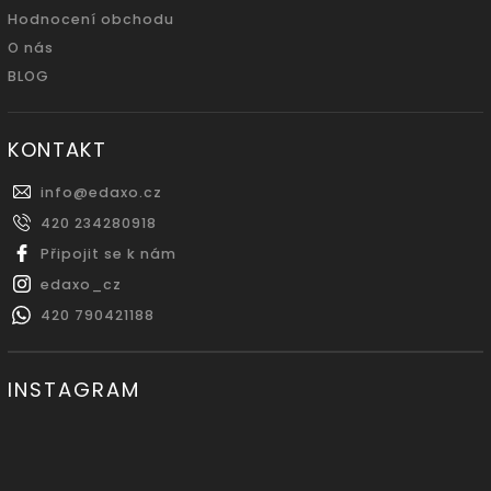
Hodnocení obchodu
O nás
BLOG
KONTAKT
info
@
edaxo.cz
420 234280918
Připojit se k nám
edaxo_cz
420 790421188
INSTAGRAM