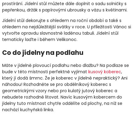
prostírání. Jídelní stůl můžete dále doplnit o sadu solničky s
pepřenkou, držák s papírovými ubrousky a vázu s květinami.
Jídelní stůl dekorujte s ohledem na roční období a také s
ohledem na nejdůležitější svátky v roce. U příležitosti Vánoc si
vytvořte opravdu
slavnostně laděnou tabuli
. Jídelní stůl
tematicky laďte i během Velikonoc.
Co do jídelny na podlahu
Máte v jídelně plovoucí podlahu nebo dlažbu? Na podlaze se
bude v této místnosti perfektně vyjímat
kusový koberec
,
který jí dodá šmrnc. Že je koberec v jídelně nepraktický? Ani
náhodou! Rozhodněte se pro obdélníkový koberec s
geometrickými vzory nebo pro kulatý jutový koberec a
nebudete rozhodně litovat. Navíc kusovým kobercem do
jídelny tuto místnost chytře oddělíte od plochy, na níž se
nachází kuchyňská linka.