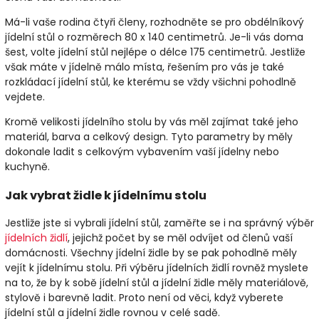
Má-li vaše rodina čtyři členy, rozhodněte se pro obdélníkový
jídelní stůl o rozměrech 80 x 140 centimetrů. Je-li vás doma
šest, volte jídelní stůl nejlépe o délce 175 centimetrů. Jestliže
však máte v jídelně málo místa, řešením pro vás je také
rozkládací jídelní stůl, ke kterému se vždy všichni pohodlně
vejdete.
Kromě velikosti jídelního stolu by vás měl zajímat také jeho
materiál, barva a celkový design. Tyto parametry by měly
dokonale ladit s celkovým vybavením vaší jídelny nebo
kuchyně.
Jak vybrat židle k jídelnímu stolu
Jestliže jste si vybrali jídelní stůl, zaměřte se i na správný výběr
jídelních židlí
, jejichž počet by se měl odvíjet od členů vaší
domácnosti. Všechny jídelní židle by se pak pohodlně měly
vejít k jídelnímu stolu. Při výběru jídelních židlí rovněž myslete
na to, že by k sobě jídelní stůl a jídelní židle měly materiálově,
stylově i barevně ladit. Proto není od věci, když vyberete
jídelní stůl a jídelní židle rovnou v celé sadě.