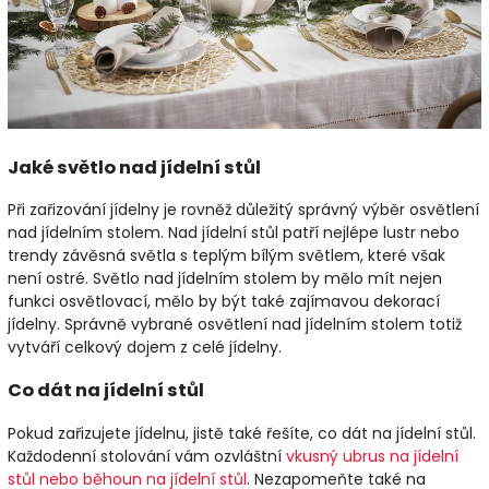
Jaké světlo nad jídelní stůl
Při zařizování jídelny je rovněž důležitý správný výběr osvětlení
nad jídelním stolem. Nad jídelní stůl patří nejlépe lustr nebo
trendy závěsná světla s teplým bílým světlem, které však
není ostré. Světlo nad jídelním stolem by mělo mít nejen
funkci osvětlovací, mělo by být také zajímavou dekorací
jídelny. Správně vybrané osvětlení nad jídelním stolem totiž
vytváří celkový dojem z celé jídelny.
Co dát na jídelní stůl
Pokud zařizujete jídelnu, jistě také řešíte, co dát na jídelní stůl.
Každodenní stolování vám ozvláštní
vkusný ubrus na jídelní
stůl nebo běhoun na jídelní stůl
. Nezapomeňte také na