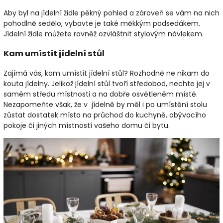
Aby byl na jídelní židle pěkný pohled a zároveň se vám na nich
pohodlně sedělo, vybavte je také měkkým podsedákem.
Jídelní židle můžete rovněž ozvláštnit stylovým návlekem.
Kam umístit jídelní stůl
Zajímá vás, kam umístit jídelní stůl? Rozhodně ne nikam do
kouta jídelny. Jelikož jídelní stůl tvoří středobod, nechte jej v
samém středu místnosti a na dobře osvětleném místě.
Nezapomeňte však, že v jídelně by měl i po umístění stolu
zůstat dostatek místa na průchod do kuchyně, obývacího
pokoje či jiných místností vašeho domu či bytu.