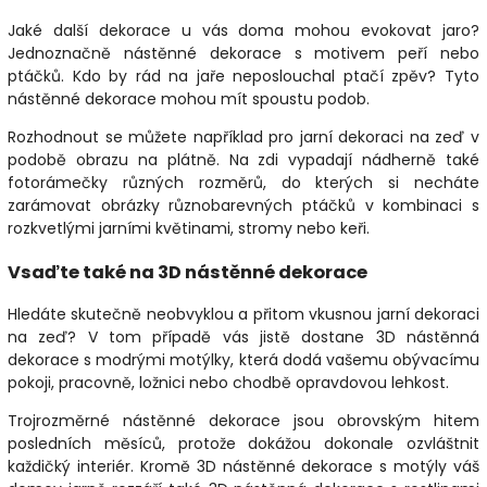
Jaké další dekorace u vás doma mohou evokovat jaro?
Jednoznačně nástěnné dekorace s motivem peří nebo
ptáčků. Kdo by rád na jaře neposlouchal ptačí zpěv? Tyto
nástěnné dekorace mohou mít spoustu podob.
Rozhodnout se můžete například pro jarní dekoraci na zeď v
podobě obrazu na plátně. Na zdi vypadají nádherně také
fotorámečky různých rozměrů, do kterých si necháte
zarámovat obrázky různobarevných ptáčků v kombinaci s
rozkvetlými jarními květinami, stromy nebo keři.
Vsaďte také na 3D nástěnné dekorace
Hledáte skutečně neobvyklou a přitom vkusnou jarní dekoraci
na zeď? V tom případě vás jistě dostane 3D nástěnná
dekorace s modrými motýlky, která dodá vašemu obývacímu
pokoji, pracovně, ložnici nebo chodbě opravdovou lehkost.
Trojrozměrné nástěnné dekorace jsou obrovským hitem
posledních měsíců, protože dokážou dokonale ozvláštnit
každičký interiér. Kromě 3D nástěnné dekorace s motýly váš