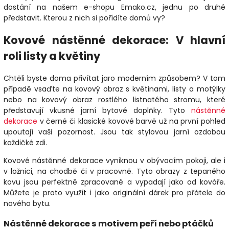
dostání na našem e-shopu Emako.cz, jednu po druhé
představit. Kterou z nich si pořídíte domů vy?
Kovové nástěnné dekorace: V hlavní
roli listy a květiny
Chtěli byste doma přivítat jaro moderním způsobem? V tom
případě vsaďte na kovový obraz s květinami, listy a motýlky
nebo na kovový obraz rostlého listnatého stromu, které
představují vkusné jarní bytové doplňky. Tyto
nástěnné
dekorace
v černé či klasické kovové barvě už na první pohled
upoutají vaši pozornost. Jsou tak stylovou jarní ozdobou
každičké zdi.
Kovové nástěnné dekorace vyniknou v obývacím pokoji, ale i
v ložnici, na chodbě či v pracovně. Tyto obrazy z tepaného
kovu jsou perfektně zpracované a vypadají jako od kováře.
Můžete je proto využít i jako originální dárek pro přátele do
nového bytu.
Nástěnné dekorace s motivem peří nebo ptáčků