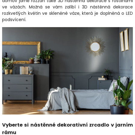
domov jarně rozzáří také 3D nástěnná dekorace s rostlinami
ve vázách. Možná se vám zalíbí i 3D nástěnná dekorace
rozkvetlých květin ve skleněné váze, která je doplněná o LED
podsvícení.
Vyberte si nástěnné dekorativní zrcadlo v jarním
rámu