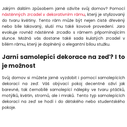
Jakým dalším způsobem jarně oživíte svůj domov? Pomocí
nástěnných zrcadel v dekorativním rámu
, který je stylizovaný
do tvaru květiny. Tento rám může být nejen čistě dřevěný
nebo bíle lakovaný, sluší mu také kovové provedení. Jaro
evokuje rovněž nástěnné zrcadlo s rámem připomínajícím
slunce. Možná vás dostane také sada kulatých zrcadel v
bílém rámu, který je doplněný o elegantní bílou stužku.
Jarní samolepící dekorace na zeď? I to
je možnost
Svůj domov si můžete jarně vyzdobit i pomocí samolepících
dekorací na zeď. Váš obývací pokoj decentně oživí jak
barevné, tak černobílé samolepící nálepky ve tvaru ptáčků,
motýlků, květin, stromů, ale i mraků. Tento typ samolepících
dekorací na zeď se hodí i do dětského nebo studentského
pokoje.