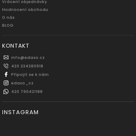
Vrácení objednávky
Hodnocení obchodu
O nás
BLOG
KONTAKT
info
@
edaxo.cz
420 234280918
Připojit se k nám
edaxo_cz
420 790421188
INSTAGRAM