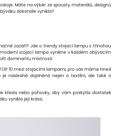
pokoje. Máte na výběr ze spousty materiálů, designů
obýváku dokonale vynikla?
ačně zazáří? Jde o trendy stojací lampu s třínohou
ato moderní stojací lampa vynikne v každém obývacím
ořit dominantu místnosti.
do TOP 10 mezi stojacími lampami, pro vás máme hned
 je následně doplněná nejen o textilní, ale také o
le křesla nebo pohovky, aby vám poskytla dostatek
ku vynikla její krása.