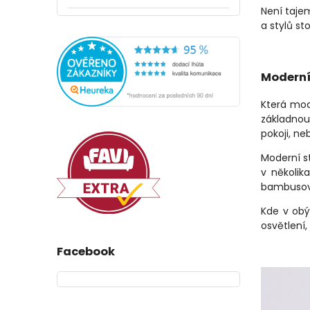
Není taje
a stylů s
Moderní 
Která mod
základnou
pokoji, n
Moderní s
v několik
bambusové
Kde v obý
osvětlení,
Facebook