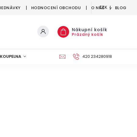
JEDNÁVKY
HODNOCENÍ OBCHODU
O NÁS
BLOG
CZK
Nákupní košík
Prázdný košík
KOUPELNA
KUCHYNĚ
DEKORACE
420 234280918
NÁBYTEK A