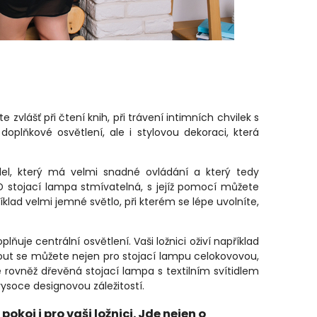
zvlášť při čtení knih, při trávení intimních chvilek s
doplňkové osvětlení, ale i stylovou dekoraci, která
del, který má velmi snadné ovládání a který tedy
D stojací lampa stmívatelná, s jejíž pomocí můžete
klad velmi jemné světlo, při kterém se lépe uvolníte,
uje centrální osvětlení. Vaši ložnici oživí například
out se můžete nejen pro stojací lampu celokovovou,
 rovněž dřevěná stojací lampa s textilním svítidlem
vysoce designovou záležitostí.
koj i pro vaši ložnici. Jde nejen o