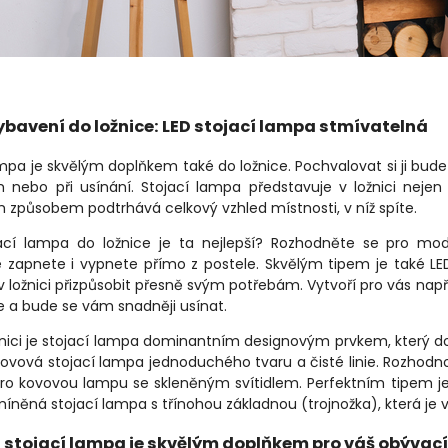
ybavení do ložnice: LED stojací lampa stmívatelná
mpa je skvělým doplňkem také do ložnice. Pochvalovat si ji budete 
 nebo při usínání. Stojací lampa představuje v ložnici nejen 
 způsobem podtrhává celkový vzhled místnosti, v níž spíte.
ací lampa do ložnice je ta nejlepší? Rozhodněte se pro mo
 zapnete i vypnete přímo z postele. Skvělým tipem je také LE
v ložnici přizpůsobit přesně svým potřebám. Vytvoří pro vás napří
e a bude se vám snadněji usínat.
nici je stojací lampa dominantním designovým prvkem, který doplň
ovová stojací lampa jednoduchého tvaru a čisté linie. Rozhodn
pro kovovou lampu se skleněným svítidlem. Perfektním tipem je
míněná stojací lampa s třínohou základnou (trojnožka), která je 
stojací lampa je skvělým doplňkem pro váš obývací po