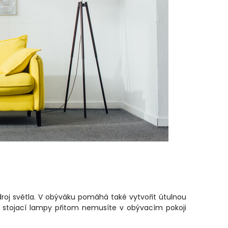
oj světla. V obýváku pomáhá také vytvořit útulnou
u stojací lampy přitom nemusíte v obývacím pokoji