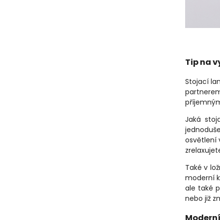
Tip na v
Stojací la
partnerem
příjemným
Jaká stoj
jednoduše
osvětlení 
zrelaxujet
Také v lož
moderní k
ale také 
nebo již z
Moderní 