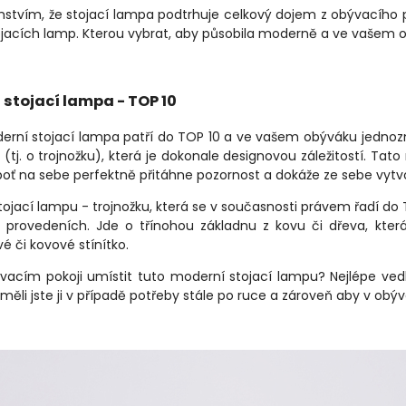
mstvím, že stojací lampa podtrhuje celkový dojem z obývacího 
tojacích lamp. Kterou vybrat, aby působila moderně a ve vašem 
stojací lampa - TOP 10
erní stojací lampa patří do TOP 10 a ve vašem obýváku jednozn
 (tj. o trojnožku), která je dokonale designovou záležitostí. T
eboť na sebe perfektně přitáhne pozornost a dokáže ze sebe vytv
tojací lampu - trojnožku, která se v současnosti právem řadí 
a provedeních. Jde o třínohou základnu z kovu či dřeva, která
 či kovové stínítko.
vacím pokoji umístit tuto moderní stojací lampu? Nejlépe ved
 měli jste ji v případě potřeby stále po ruce a zároveň aby v obývá