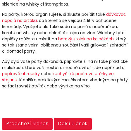
sklenice na whisky či štamprlata.
Na párty, kterou organizujete, si zkuste pořídit také
dávkovač
nápojů na držáku
, do kterého se vejdou 4 litry ochucené
limonády. Využijete ale také sadu na punč s naběračkou,
karafu na whisky nebo chladící stojan na víno. Všechny tyto
doplňky můžete umístit na
barový stolek na kolečkách
, který
se tak stane velmi oblíbenou součástí vaší grilovací, zahradní
či domácí párty.
Aby byla vaše párty dokonalá, připravte si na ni také praktické
maličkosti, které vaši hosté rozhodně uvítají. Jde například o
papírové ubrousky
nebo
kuchyňské papírové utěrky ve
stojanu
. K dalším praktickým maličkostem vhodným na párty
se řadí rovněž otvírák nebo vývrtka na víno.
Předchozí článek
Další článek