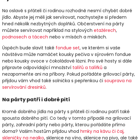
Na oslavě s přáteli či rodinou rozhodně nesmí chybět dobré
jídlo. Abyste jej měli jak servírovat, nachystejte si předem
hned několik nezbytných doplňků. Občerstvení na párty
můžete servírovat například na stylových
etažérech
,
podnosech a tácech
nebo v mísách a miskách.
Úspěch bude slavit také
fondue set
, ve kterém si vaše
návštěva může namáčet kousky pečiva v sýrovém fondue
nebo kousky ovoce v čokoládové lázni. Pro své hosty si dále
připravte odpovídající množství
talířů a talířků
a
nezapomeňte ani na příbory. Pokud pořádáte grilovací párty,
přijdou vám vhod také solnička s pepřenkou či
souprava na
servírování dresinků
.
Na párty patří i dobré pití
Kromě dobrého jídla na párty s přáteli či rodinou patří také
spousta dobrého pití. Co tedy v tomto případě na grilovací
párty, zahradní párty nebo párty, kterou pořádáte přímo
doma? Vašim hostům přijdou vhod
hrnky na kávu či čaj,
skleničky na nealko
, sklenice na víno, sklenice na pivo, ale také