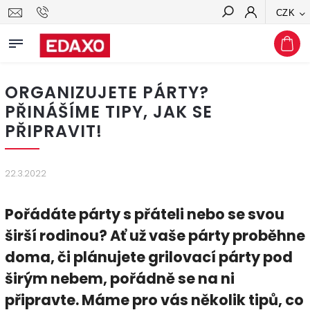
CZK
Hledat
ORGANIZUJETE PÁRTY?
PŘINÁŠÍME TIPY, JAK SE
PŘIPRAVIT!
22.3.2022
Pořádáte párty s přáteli nebo se svou
širší rodinou? Ať už vaše párty proběhne
doma, či plánujete grilovací párty pod
širým nebem, pořádně se na ni
připravte. Máme pro vás několik tipů, co