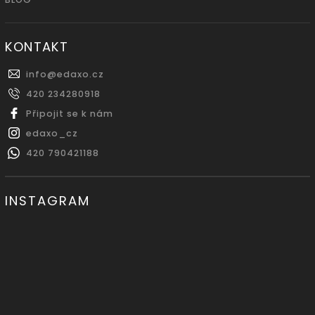
KONTAKT
info
@
edaxo.cz
420 234280918
Připojit se k nám
edaxo_cz
420 790421188
INSTAGRAM