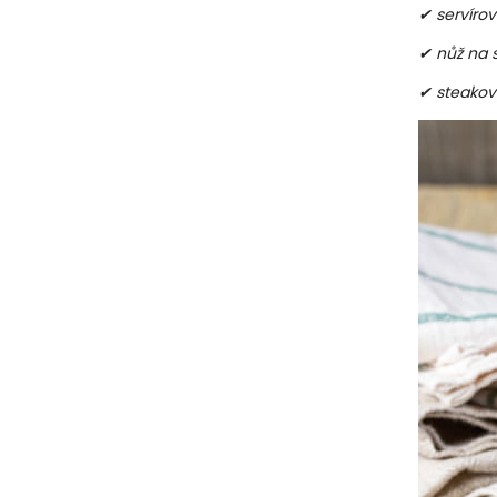
✔ servírov
✔ nůž na s
✔ steakov