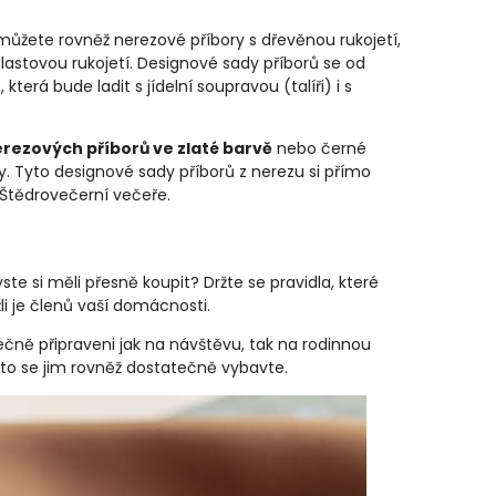
it můžete rovněž nerezové příbory s dřevěnou rukojetí,
lastovou rukojetí. Designové sady příborů se od
terá bude ladit s jídelní soupravou (talíři) i s
rezových příborů ve zlaté barvě
nebo černé
. Tyto designové sady příborů z nerezu si přímo
d Štědrovečerní večeře.
ste si měli přesně koupit? Držte se pravidla, které
li je členů vaší domácnosti.
čně připraveni jak na návštěvu, tak na rodinnou
proto se jim rovněž dostatečně vybavte.