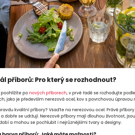
ál příborů: Pro který se rozhodnout?
e poohlížíte po
nových příborech
, v prvé řadě se rozhodujte podle
ch, jako je především nerezová ocel, kov s povrchovou úpravou 
avdu kvalitní příbory? Vsaďte na nerezovou ocel. Právě příbory 
a dobře se udržují. Nerezové příbory mají dlouhou životnost, jso
obí a mohou se pochlubit i nejrůznějšími tvary a designy.
a barva příborů: Jaké máte možnosti?