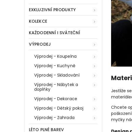
EXKLUZIVNÍ PRODUKTY
KOLEKCE
KAŽDODENNÍ I SVÁTEČNÍ
VÝPRODEJ
Výprodej - Koupelna
Výprodej - Kuchyně
Výprodej - Skladování
Materi
Výprodej - Nábytek a
doplňky
Jestliže s
materiále
Výprodej - Dekorace
Chcete opr
Výprodej - Dětský pokoj
poškození 
Výprodej - Zahrada
myčky nád
LÉTO PLNÉ BAREV
Design 