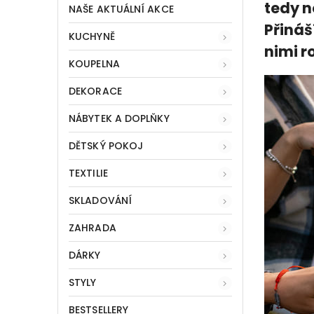
tedy no
NAŠE AKTUÁLNÍ AKCE
Přináš
KUCHYNĚ
nimi ro
KOUPELNA
DEKORACE
NÁBYTEK A DOPLŇKY
DĚTSKÝ POKOJ
TEXTILIE
SKLADOVÁNÍ
ZAHRADA
DÁRKY
STYLY
BESTSELLERY