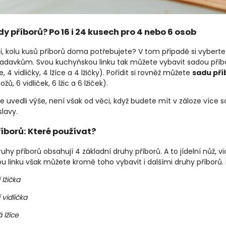
y příborů? Po 16 i 24 kusech pro 4 nebo 6 osob
e si, kolu kusů příborů doma potřebujete? V tom případě si vyber
adavkům. Svou kuchyňskou linku tak můžete vybavit sadou příbo
e, 4 vidličky, 4 lžíce a 4 lžičky). Pořídit si rovněž můžete
sadu pří
ožů, 6 vidliček, 6 lžic a 6 lžiček).
me uvedli výše, není však od věci, když budete mít v záloze více
lavy.
íborů: Které používat?
ruhy příborů obsahují 4 základní druhy příborů. A to jídelní nůž, vi
u linku však můžete kromě toho vybavit i dalšími druhy příborů.
 lžička
 vidlička
 lžíce