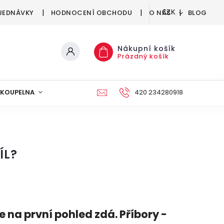
JEDNÁVKY
HODNOCENÍ OBCHODU
O NÁS
BLOG
CZK
Nákupní košík
Prázdný košík
KOUPELNA
KUCHYNĚ
DEKORACE
420 234280918
NÁBYTEK A
ÍL?
e na první pohled zdá. Příbory -