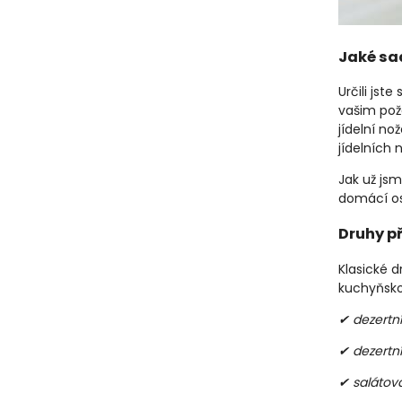
Jaké sad
Určili jst
vašim pož
jídelní nož
jídelních n
Jak už js
domácí os
Druhy př
Klasické d
kuchyňsko
✔ dezertní
✔ dezertní
✔ salátová