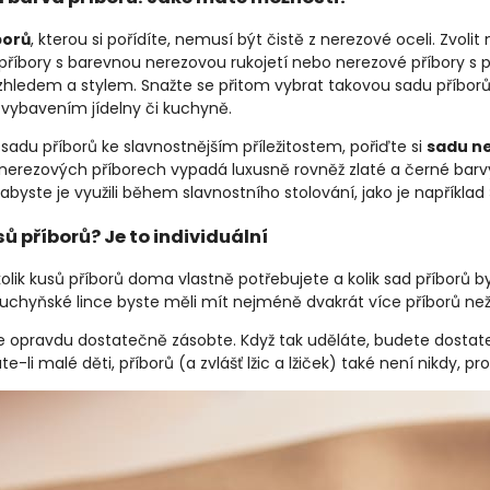
borů
, kterou si pořídíte, nemusí být čistě z nerezové oceli. Zvol
příbory s barevnou nerezovou rukojetí nebo nerezové příbory s p
vzhledem a stylem. Snažte se přitom vybrat takovou sadu příborů, k
vybavením jídelny či kuchyně.
 sadu příborů ke slavnostnějším příležitostem, pořiďte si
sadu ne
 nerezových příborech vypadá luxusně rovněž zlaté a černé barvy
o, abyste je využili během slavnostního stolování, jako je napříkla
sů příborů? Je to individuální
kolik kusů příborů doma vlastně potřebujete a kolik sad příborů by
 kuchyňské lince byste měli mít nejméně dvakrát více příborů než
 opravdu dostatečně zásobte. Když tak uděláte, budete dostate
te-li malé děti, příborů (a zvlášť lžic a lžiček) také není nikdy, 