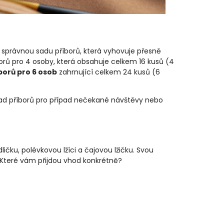
te správnou sadu příborů, která vyhovuje přesně
rů pro 4 osoby, která obsahuje celkem 16 kusů (4
borů pro 6 osob
zahrnující celkem 24 kusů (6
 sad příborů pro případ nečekané návštěvy nebo
dličku, polévkovou lžíci a čajovou lžičku. Svou
 Které vám přijdou vhod konkrétně?