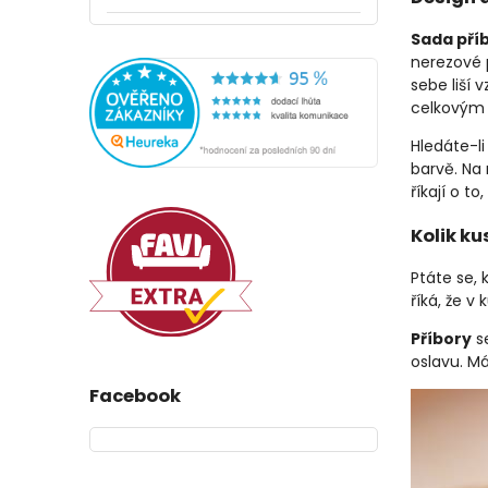
Sada pří
nerezové 
sebe liší 
celkovým 
Hledáte-li
barvě. Na
říkají o t
Kolik ku
Ptáte se, 
říká, že v
Příbory
se
oslavu. Má
Facebook