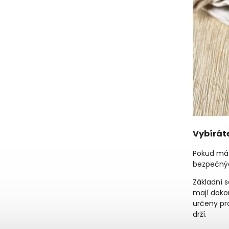
Vybírát
Pokud mát
bezpečnýc
Základní s
mají dokon
určeny pro
drží.