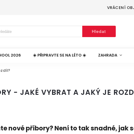
VRÁCENÍ OB
Hledat
HOOL 2026
☀️ PŘIPRAVTE SE NA LÉTO ☀️
ZAHRADA
ozdíl?
ORY - JAKÉ VYBRAT A JAKÝ JE ROZD
te nové příbory? Není to tak snadné, jak s