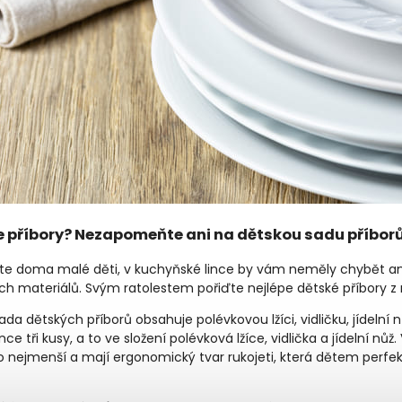
e příbory? Nezapomeňte ani na dětskou sadu příbor
e doma malé děti, v kuchyňské lince by vám neměly chybět ani 
h materiálů. Svým ratolestem pořiďte nejlépe dětské příbory z
ada dětských příborů obsahuje polévkovou lžíci, vidličku, jídelní 
ce tři kusy, a to ve složení polévková lžíce, vidlička a jídelní nů
 nejmenší a mají ergonomický tvar rukojeti, která dětem perfekt