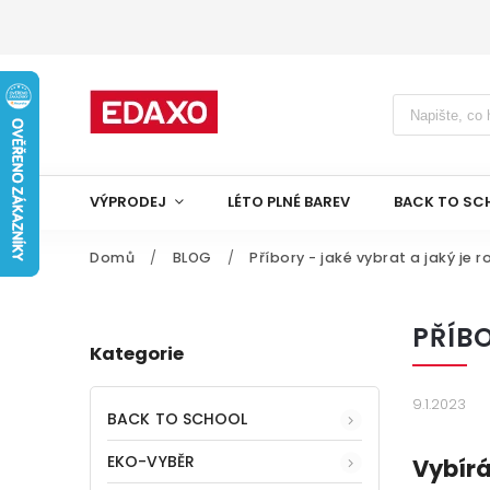
VÝPRODEJ
LÉTO PLNÉ BAREV
BACK TO SC
Domů
/
BLOG
/
Příbory - jaké vybrat a jaký je r
PŘÍB
Kategorie
9.1.2023
BACK TO SCHOOL
EKO-VYBĚR
Vybírá