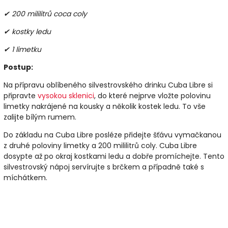
✔ 200 mililitrů coca coly
✔ kostky ledu
✔ 1 limetku
Postup:
Na přípravu oblíbeného silvestrovského drinku Cuba Libre si
připravte
vysokou sklenici
, do které nejprve vložte polovinu
limetky nakrájené na kousky a několik kostek ledu. To vše
zalijte bílým rumem.
Do základu na Cuba Libre posléze přidejte šťávu vymačkanou
z druhé poloviny limetky a 200 mililitrů coly. Cuba Libre
dosypte až po okraj kostkami ledu a dobře promíchejte. Tento
silvestrovský nápoj servírujte s brčkem a případně také s
míchátkem.