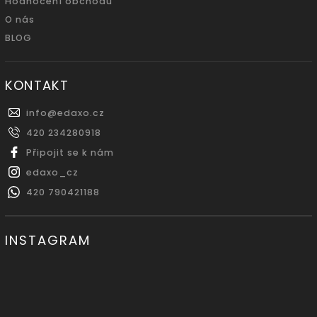
Hodnocení obchodu
O nás
BLOG
KONTAKT
info
@
edaxo.cz
420 234280918
Připojit se k nám
edaxo_cz
420 790421188
INSTAGRAM