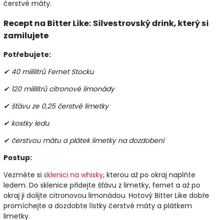
čerstvé máty.
Recept na Bitter Like: Silvestrovský drink, který si
zamilujete
Potřebujete:
✔ 40 mililitrů Fernet Stocku
✔ 120 mililitrů citronové limonády
✔ šťávu ze 0,25 čerstvé limetky
✔ kostky ledu
✔ čerstvou mátu a plátek limetky na dozdobení
Postup:
Vezměte si
sklenici na whisky
, kterou až po okraj naplňte
ledem. Do sklenice přidejte šťávu z limetky, fernet a až po
okraj ji dolijte citronovou limonádou. Hotový Bitter Like dobře
promíchejte a dozdobte lístky čerstvé máty a plátkem
limetky.