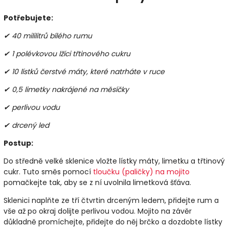
Potřebujete:
✔ 40 mililitrů bílého rumu
✔ 1 polévkovou lžíci třtinového cukru
✔ 10 lístků čerstvé máty, které natrháte v ruce
✔ 0,5 limetky nakrájené na měsíčky
✔ perlivou vodu
✔ drcený led
Postup:
Do středně velké sklenice vložte lístky máty, limetku a třtinový
cukr. Tuto směs pomocí
tloučku (paličky) na mojito
pomačkejte tak, aby se z ní uvolnila limetková šťáva.
Sklenici naplňte ze tří čtvrtin drceným ledem, přidejte rum a
vše až po okraj dolijte perlivou vodou. Mojito na závěr
důkladně promíchejte, přidejte do něj brčko a dozdobte lístky