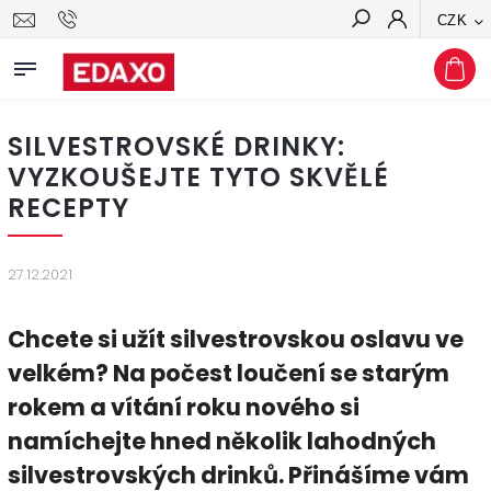
CZK
Hledat
SILVESTROVSKÉ DRINKY:
VYZKOUŠEJTE TYTO SKVĚLÉ
RECEPTY
27.12.2021
Chcete si užít silvestrovskou oslavu ve
velkém? Na počest loučení se starým
rokem a vítání roku nového si
namíchejte hned několik lahodných
silvestrovských drinků. Přinášíme vám