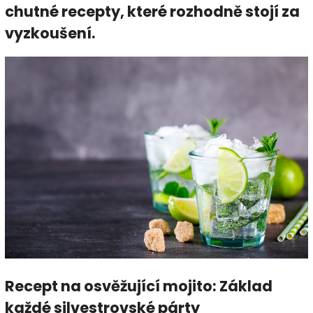
chutné recepty, které rozhodně stojí za
vyzkoušení.
Recept na osvěžující mojito: Základ
každé silvestrovské párty