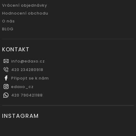
Vrácení objednávky
Hodnocení obchodu
O nás
BLOG
KONTAKT
info
@
edaxo.cz
420 234280918
Připojit se k nám
edaxo_cz
420 790421188
INSTAGRAM