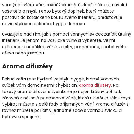
vonných svíček vám rovněž okamžitě zlepší náladu a uvolní
vaše tělo a mysl. Tento bytový doplněk, který můžete
postavit do každičkého koutu svého interiéru, představuje
navíc stylovou dekoraci hygge domova.
Uvažujete nad tím, jak s pomocí vonných svíček zařídit útulný
interiér? Je jenom na vás, jaké vůně si vyberete. Velmi
oblíbená je například vůně vanilky, pomeranče, santalového
dřeva nebo jasmínu.
Aroma difuzéry
Pokud zařizujete bydlení ve stylu hygge, kromě vonných
svíček vám doma nesmí chybět ani
aroma difuzéry
. Na
takový aroma difuzér s tyčinkami je nejen krásný pohled,
zároveň z něj sálá podmanivá vůně, která uklidňuje tělo i mysl.
Vybírat můžete z celé řady příjemných vůní. Aroma difuzér si
rovněž můžete pořídit v jednotné sadě s vonnou svíčku či
bytovým sprejem.