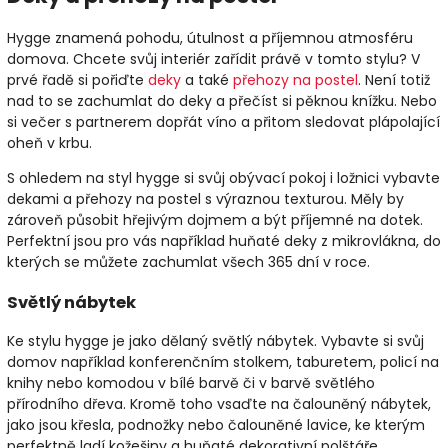
Hygge znamená pohodu, útulnost a příjemnou atmosféru
domova. Chcete svůj interiér zařídit právě v tomto stylu? V
prvé řadě si pořiďte
deky
a také
přehozy na postel
. Není totiž
nad to se zachumlat do deky a přečíst si pěknou knížku. Nebo
si večer s partnerem dopřát víno a přitom sledovat plápolající
oheň v krbu.
S ohledem na styl hygge si svůj obývací pokoj i ložnici vybavte
dekami a přehozy na postel s výraznou texturou. Měly by
zároveň působit hřejivým dojmem a být příjemné na dotek.
Perfektní jsou pro vás například huňaté deky z mikrovlákna, do
kterých se můžete zachumlat všech 365 dní v roce.
Světlý nábytek
Ke stylu hygge je jako dělaný světlý nábytek. Vybavte si svůj
domov například konferenčním stolkem, taburetem, policí na
knihy nebo komodou v bílé barvě či v barvě světlého
přírodního dřeva. Kromě toho vsaďte na čalouněný nábytek,
jako jsou křesla, podnožky nebo čalouněné lavice, ke kterým
perfektně ladí kožešiny a huňaté dekorativní polštáře.