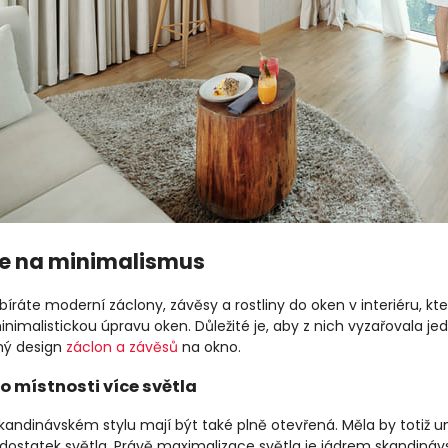
e na minimalismus
ybíráte moderní záclony, závěsy a rostliny do oken v interiéru, k
nimalistickou úpravu oken. Důležité je, aby z nich vyzařovala je
hý design
záclon a závěsů
na okno.
o místnosti více světla
andinávském stylu mají být také plně otevřená. Měla by totiž um
 dostatek světla. Právě maximalizace světla je jádrem skandináv