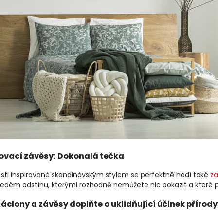
vací závěsy: Dokonalá tečka
sti inspirované skandinávským stylem se perfektně hodí také
z
šedém odstínu, kterými rozhodně nemůžete nic pokazit a které 
áclony a závěsy doplňte o uklidňující účinek přírody