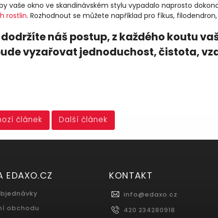
by vaše okno ve skandinávském stylu vypadalo naprosto dokonale?
 rostlin
. Rozhodnout se můžete například pro fíkus, filodendron, 
dodržíte náš postup, z každého koutu v
bude vyzařovat jednoduchost, čistota, vz
ozí článek
Další článek
A EDAXO.CZ
KONTAKT
objednávky
info
@
edaxo.cz
ní obchodu
420 234280918