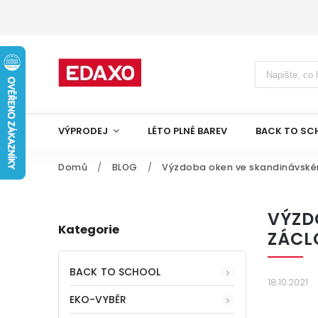
VÝPRODEJ
LÉTO PLNÉ BAREV
BACK TO SC
Domů
/
BLOG
/
Výzdoba oken ve skandinávském 
VÝZD
Kategorie
ZÁCL
BACK TO SCHOOL
18.10.2021
EKO-VYBĚR