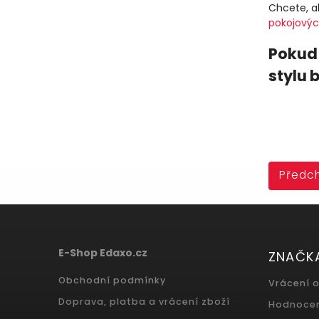
Chcete, a
pokojových
Pokud 
stylu 
Předch
E-Shop Edaxo.cz
ZNAČK
Obchodní podmínky
Vrácení 
Doprava, platba a vrácení zboží
Hodnoce