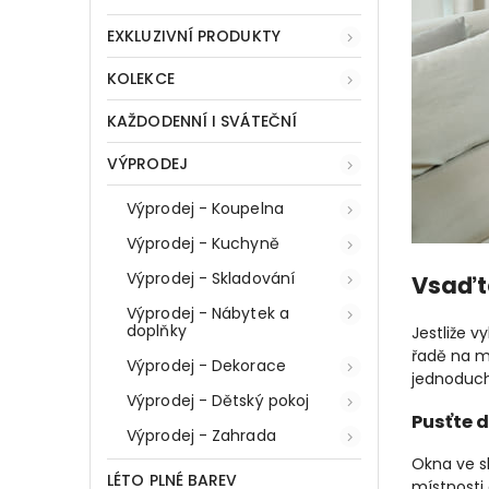
EXKLUZIVNÍ PRODUKTY
KOLEKCE
KAŽDODENNÍ I SVÁTEČNÍ
VÝPRODEJ
Výprodej - Koupelna
Výprodej - Kuchyně
Výprodej - Skladování
Vsaďt
Výprodej - Nábytek a
doplňky
Jestliže v
řadě na mi
Výprodej - Dekorace
jednoduc
Výprodej - Dětský pokoj
Pusťte d
Výprodej - Zahrada
Okna ve sk
LÉTO PLNÉ BAREV
místnosti