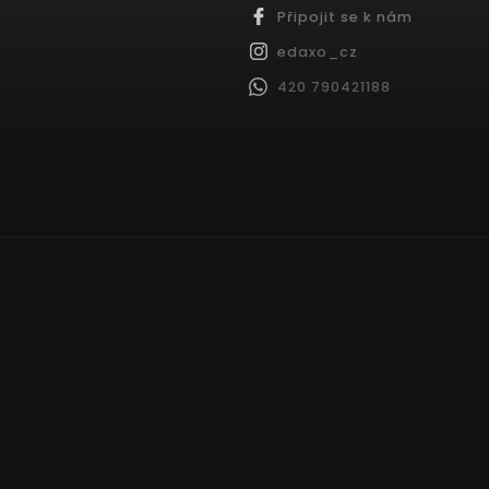
Připojit se k nám
edaxo_cz
420 790421188