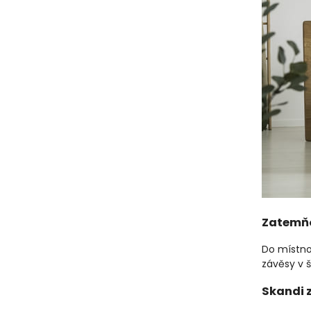
Zatemňo
Do místno
závěsy v 
Skandi z