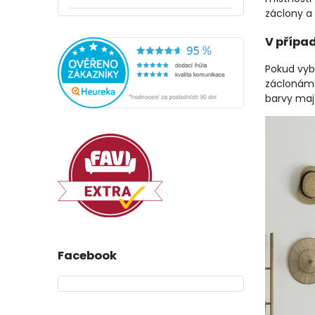
záclony a 
V případ
Pokud vyb
záclonám a
barvy mají
Facebook