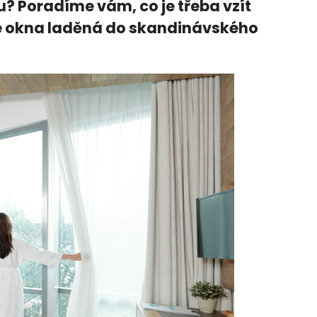
? Poradíme vám, co je třeba vzít
aše okna laděná do skandinávského