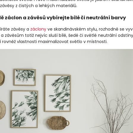
závěsy z čistých a lehkých materiálů.
ě záclon a závěsů vybírejte bílé či neutrální barvy
íráte závěsy a
záclony
ve skandinávském stylu, rozhodně se vy
 závěsům totiž nejvíc sluší bílé, šedé či světlé neutrální odstín
 rovněž vlastnosti maximalizovat světlo v místnosti.