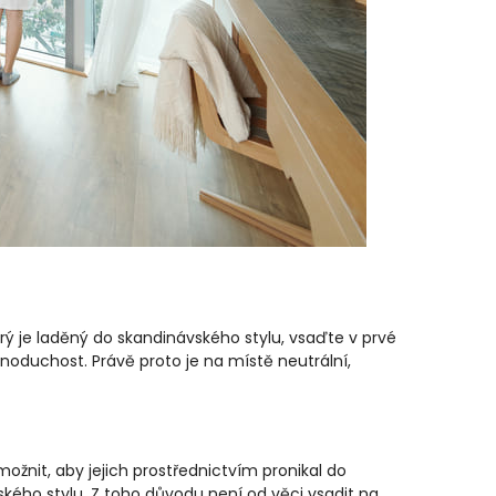
terý je laděný do skandinávského stylu, vsaďte v prvé
dnoduchost. Právě proto je na místě neutrální,
ožnit, aby jejich prostřednictvím pronikal do
ského stylu. Z toho důvodu není od věci vsadit na