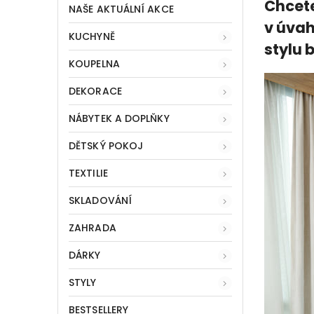
Chcete
NAŠE AKTUÁLNÍ AKCE
v úvah
KUCHYNĚ
stylu 
KOUPELNA
DEKORACE
NÁBYTEK A DOPLŇKY
DĚTSKÝ POKOJ
TEXTILIE
SKLADOVÁNÍ
ZAHRADA
DÁRKY
STYLY
BESTSELLERY