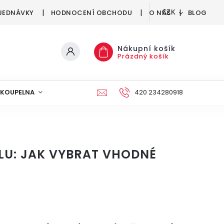
JEDNÁVKY
HODNOCENÍ OBCHODU
O NÁS
BLOG
CZK
Nákupní košík
Prázdný košík
KOUPELNA
KUCHYNĚ
DEKORACE
420 234280918
NÁBYTEK A
LU: JAK VYBRAT VHODNÉ