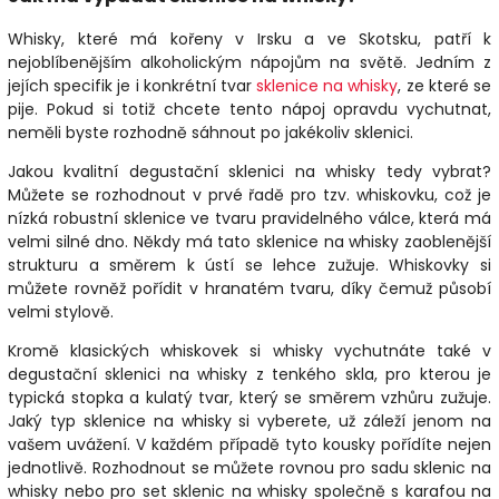
Whisky, které má kořeny v Irsku a ve Skotsku, patří k
nejoblíbenějším alkoholickým nápojům na světě. Jedním z
jejích specifik je i konkrétní tvar
sklenice na whisky
, ze které se
pije. Pokud si totiž chcete tento nápoj opravdu vychutnat,
neměli byste rozhodně sáhnout po jakékoliv sklenici.
Jakou kvalitní degustační sklenici na whisky tedy vybrat?
Můžete se rozhodnout v prvé řadě pro tzv. whiskovku, což je
nízká robustní sklenice ve tvaru pravidelného válce, která má
velmi silné dno. Někdy má tato sklenice na whisky zaoblenější
strukturu a směrem k ústí se lehce zužuje. Whiskovky si
můžete rovněž pořídit v hranatém tvaru, díky čemuž působí
velmi stylově.
Kromě klasických whiskovek si whisky vychutnáte také v
degustační sklenici na whisky z tenkého skla, pro kterou je
typická stopka a kulatý tvar, který se směrem vzhůru zužuje.
Jaký typ sklenice na whisky si vyberete, už záleží jenom na
vašem uvážení. V každém případě tyto kousky pořídíte nejen
jednotlivě. Rozhodnout se můžete rovnou pro sadu sklenic na
whisky nebo pro set sklenic na whisky společně s karafou na