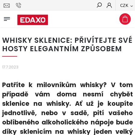
CZK
Hledat
WHISKY SKLENICE: PŘIVÍTEJTE SVÉ
HOSTY ELEGANTNÍM ZPŮSOBEM
17.7.2023
Patříte k milovníkům whisky? V tom
případě vám doma nesmí chybět
sklenice na whisky. Ať už je koupíte
jednotlivě, nebo v sadě, pití vašeho
oblíbeného alkoholického nápoje bude
díky sklenicím na whisky jeden velký