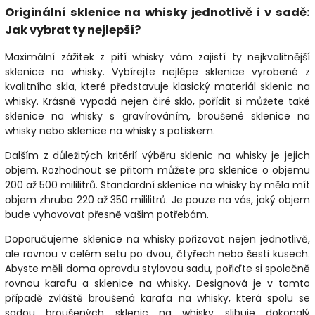
Originální sklenice na whisky jednotlivě i v sadě:
Jak vybrat ty nejlepší?
Maximální zážitek z pití whisky vám zajistí ty nejkvalitnější
sklenice na whisky. Vybírejte nejlépe sklenice vyrobené z
kvalitního skla, které představuje klasický materiál sklenic na
whisky. Krásně vypadá nejen čiré sklo, pořídit si můžete také
sklenice na whisky s gravírováním, broušené sklenice na
whisky nebo sklenice na whisky s potiskem.
Dalším z důležitých kritérií výběru sklenic na whisky je jejich
objem. Rozhodnout se přitom můžete pro sklenice o objemu
200 až 500 mililitrů. Standardní sklenice na whisky by měla mít
objem zhruba 220 až 350 mililitrů. Je pouze na vás, jaký objem
bude vyhovovat přesně vašim potřebám.
Doporučujeme sklenice na whisky pořizovat nejen jednotlivě,
ale rovnou v celém setu po dvou, čtyřech nebo šesti kusech.
Abyste měli doma opravdu stylovou sadu, pořiďte si společně
rovnou karafu a sklenice na whisky. Designová je v tomto
případě zvláště broušená karafa na whisky, která spolu se
sadou broušených sklenic na whisky slibuje dokonalý