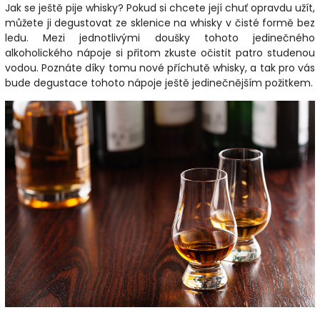
Jak se ještě pije whisky? Pokud si chcete její chuť opravdu užít,
můžete ji degustovat ze sklenice na whisky v čisté formě bez
ledu. Mezi jednotlivými doušky tohoto jedinečného
alkoholického nápoje si přitom zkuste očistit patro studenou
vodou. Poznáte díky tomu nové příchutě whisky, a tak pro vás
bude degustace tohoto nápoje ještě jedinečnějším požitkem.