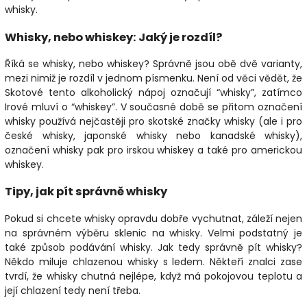
whisky.
Whisky, nebo whiskey: Jaký je rozdíl?
Říká se whisky, nebo whiskey? Správně jsou obě dvě varianty,
mezi nimiž je rozdíl v jednom písmenku. Není od věci vědět, že
Skotové tento alkoholický nápoj označují “whisky”, zatímco
Irové mluví o “whiskey”. V současné době se přitom označení
whisky používá nejčastěji pro skotské značky whisky (ale i pro
české whisky, japonské whisky nebo kanadské whisky),
označení whisky pak pro irskou whiskey a také pro americkou
whiskey.
Tipy, jak pít správně whisky
Pokud si chcete whisky opravdu dobře vychutnat, záleží nejen
na správném výběru sklenic na whisky. Velmi podstatný je
také způsob podávání whisky. Jak tedy správně pít whisky?
Někdo miluje chlazenou whisky s ledem. Někteří znalci zase
tvrdí, že whisky chutná nejlépe, když má pokojovou teplotu a
její chlazení tedy není třeba.