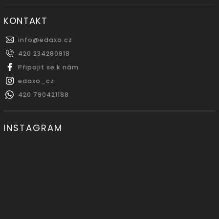
KONTAKT
info
@
edaxo.cz
420 234280918
Připojit se k nám
edaxo_cz
420 790421188
INSTAGRAM