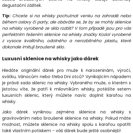
degustační zážitek.
Tip:
Chcete si na whisky pochutnat venku na zahradě nebo
během oslavy či party, ale obáváte se, že by se mohly sklenice
na whisky vyrobené ze skla rozbít? V tom případě jsou pro vás
perfektním řešením sklenice na whisky značky Koziol vyrobené
z vysoce kvalitního, odolného a nerozbitného plastu, které
dokonale imitují broušené sklo.
Luxusní sklenice na whisky jako dárek
Hledáte originální dárek pro muže k narozeninám, výročí,
svátku, Vánocům nebo třeba Dni otců? Vynikajícím nápadem
je právě sada sklenic na whisky. Vybraného muže, o kterém s
jistotou víte, že patří k milovníkům whisky, potěšíte setem
luxusních sklenic, který můžete navíc doplnit karafou na
whisky.
Jako dárek vyniknou zejména sklenice na whisky s
gravírováním nebo broušené sklenice na whisky. Pokud máte
možnost, můžete sklenice na whisky spolu s karafou opatřit
také vlastním potiskem - váš dárek bude ještě osobnější!