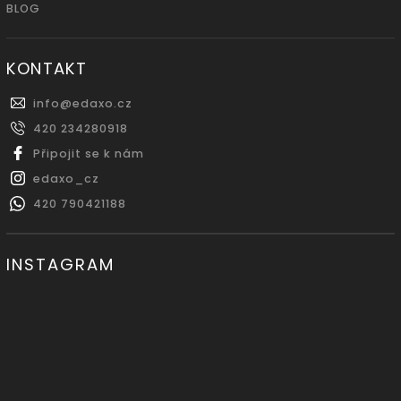
BLOG
KONTAKT
info
@
edaxo.cz
420 234280918
Připojit se k nám
edaxo_cz
420 790421188
INSTAGRAM