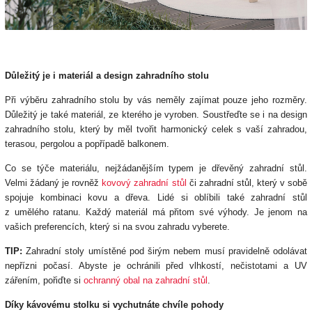
Důležitý je i materiál a design zahradního stolu
Při výběru zahradního stolu by vás neměly zajímat pouze jeho rozměry.
Důležitý je také materiál, ze kterého je vyroben. Soustřeďte se i na design
zahradního stolu, který by měl tvořit harmonický celek s vaší zahradou,
terasou, pergolou a popřípadě balkonem.
Co se týče materiálu, nejžádanějším typem je dřevěný zahradní stůl.
Velmi žádaný je rovněž
kovový zahradní stůl
či zahradní stůl, který v sobě
spojuje kombinaci kovu a dřeva. Lidé si oblíbili také zahradní stůl
z umělého ratanu. Každý materiál má přitom své výhody. Je jenom na
vašich preferencích, který si na svou zahradu vyberete.
TIP:
Zahradní stoly umístěné pod širým nebem musí pravidelně odolávat
nepřízni počasí. Abyste je ochránili před vlhkostí, nečistotami a UV
zářením, pořiďte si
ochranný obal na zahradní stůl
.
Díky kávovému stolku si vychutnáte chvíle pohody