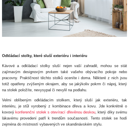
Odkládací stolky, které sluší exteriéru i interiéru
Kávové a odkládací stolky sluší nejen vaší zahradě, mohou se stát
zajímavým designovým prvkem také vašeho obývacího pokoje nebo
pracovny. Praktičnost těchto stolků oceníte i doma. Některé z nich jsou
totiž opatřeny zvýšeným okrajem, aby se jakýkoliv pokrm či nápoj, který
na stolek položíte, nevysypal či nevylil na podlahu.
Velmi oblíbeným odkládacím stolkem, který sluší jak exteriéru, tak
interiéru, je stůl vyrobený z kombinace dřeva a kovu. Jde konkrétně o
kovový
konferenční stolek s otevírací dřevěnou deskou
, který díky svému
lákavému provedení patří k trendům současnosti. Tento stolek se hodí
zejména do místností vybavených ve skandinávském stylu.