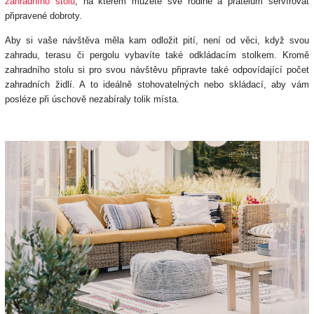
zahradního stolu
, na kterém můžete své rodině a přátelům servírovat
připravené dobroty.
Aby si vaše návštěva měla kam odložit pití, není od věci, když svou
zahradu, terasu či pergolu vybavíte také odkládacím stolkem. Kromě
zahradního stolu si pro svou návštěvu připravte také odpovídající počet
zahradních židlí. A to ideálně stohovatelných nebo skládací, aby vám
posléze při úschově nezabíraly tolik místa.