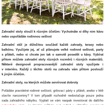
Zahradní stoly slouží k různým účelům: Vychutnáte si díky nim kávu
nebo uspořádáte rodinnou sešlost
Zahradní stůl je důležitou součástí každé zahrady, terasy nebo
balkónu. Využijete jej, ať už plánujete velké rodinné sešlosti, party
s přáteli, nebo si chcete jen tak o samotě posedět u kávy. Vybírat
přitom můžete zahradní stoly různých rozměrů i různých materiálů.
Některé designově propracovanější zahradní stoly využijete i
v interiéru. Každý z těchto stolů na zahradu vám přitom poslouží
k jiným účelům.
Zahradní stoly, na kterých můžete servírovat dobroty
Pořádáte pravidelné rodinné sešlosti, grilovací párty s přáteli, anebo v létě
slavíte narozeniny? V tom případě rozhodně nedostačuje pouze jedna
sada zahradního nábytku. Vyplatí se vám naopak investovat do dalšího