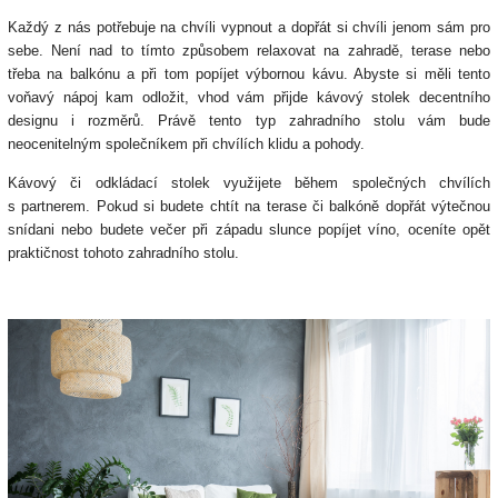
Každý z nás potřebuje na chvíli vypnout a dopřát si chvíli jenom sám pro
sebe. Není nad to tímto způsobem relaxovat na zahradě, terase nebo
třeba na balkónu a při tom popíjet výbornou kávu. Abyste si měli tento
voňavý nápoj kam odložit, vhod vám přijde kávový stolek decentního
designu i rozměrů. Právě tento typ zahradního stolu vám bude
neocenitelným společníkem při chvílích klidu a pohody.
Kávový či odkládací stolek využijete během společných chvílích
s partnerem. Pokud si budete chtít na terase či balkóně dopřát výtečnou
snídani nebo budete večer při západu slunce popíjet víno, oceníte opět
praktičnost tohoto zahradního stolu.