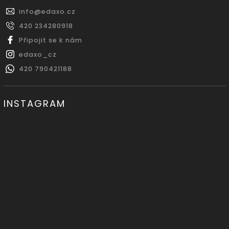
info
@
edaxo.cz
420 234280918
Připojit se k nám
edaxo_cz
420 790421188
INSTAGRAM