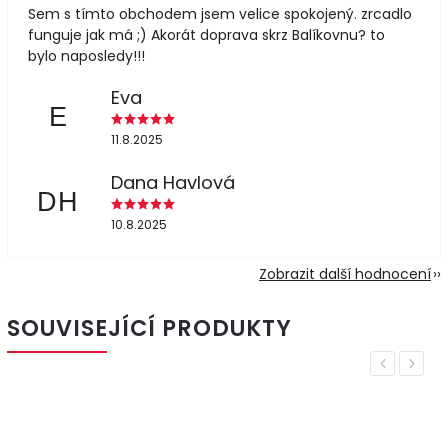
Sem s tímto obchodem jsem velice spokojený. zrcadlo
funguje jak má ;) Akorát doprava skrz Balíkovnu? to
bylo naposledy!!!
Eva
E
11.8.2025
Dana Havlová
DH
10.8.2025
Zobrazit další hodnocení
SOUVISEJÍCÍ PRODUKTY
Previous
Next