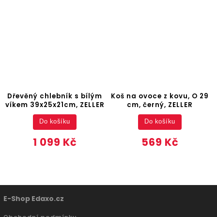
Dřevěný chlebník s bílým
Koš na ovoce z kovu, O 29
víkem 39x25x21cm, ZELLER
cm, černý, ZELLER
Do košíku
Do košíku
1 099 Kč
569 Kč
E-Shop Edaxo.cz