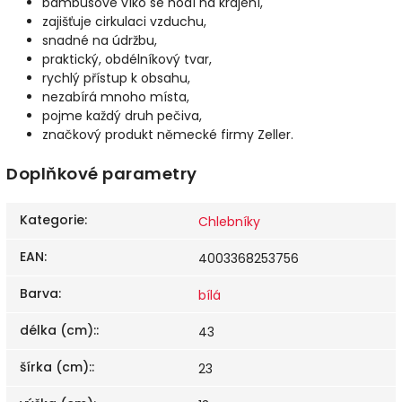
bambusové víko se hodí na krájení,
zajišťuje cirkulaci vzduchu,
snadné na údržbu,
praktický, obdélníkový tvar,
rychlý přístup k obsahu,
nezabírá mnoho místa,
pojme každý druh pečiva,
značkový produkt německé firmy Zeller.
Doplňkové parametry
Kategorie
:
Chlebníky
EAN
:
4003368253756
Barva
:
bílá
délka (cm):
:
43
šírka (cm):
:
23