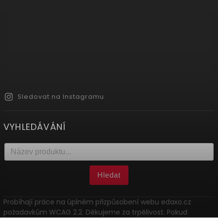
Sledovat na Instagramu
VYHLEDÁVÁNÍ
Hledat
Probíhají práce na úplném přizpůsobení webu edaxo.cz
požadavkům WCAG 2.2. Děkujeme za trpělivost. Pokud