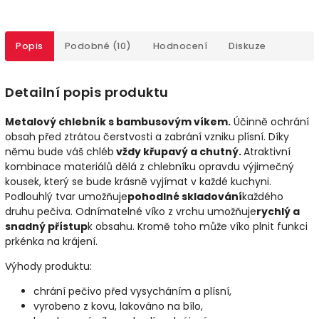
Popis
Podobné (10)
Hodnocení
Diskuze
Detailní popis produktu
Metalový chlebník s bambusovým víkem.
Účinně ochrání
obsah před ztrátou čerstvosti a zabrání vzniku plísní. Díky
němu bude váš chléb
vždy křupavý a chutný.
Atraktivní
kombinace materiálů dělá z chlebníku opravdu výjimečný
kousek, který se bude krásně vyjímat v každé kuchyni.
Podlouhlý tvar umožňuje
pohodlné skladování
každého
druhu pečiva. Odnímatelné víko z vrchu umožňuje
rychlý a
snadný přístup
k obsahu. Kromě toho může víko plnit funkci
prkénka na krájení.
Výhody produktu:
chrání pečivo před vysycháním a plísní,
vyrobeno z kovu, lakováno na bílo,