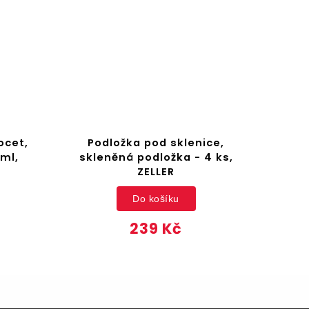
ocet,
Podložka pod sklenice,
Kor
 ml,
skleněná podložka - 4 ks,
ZELLER
Do košíku
239 Kč