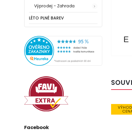
Výprodej - Zahrada
LÉTO PLNÉ BAREV
E
SOUV
Kód:
7679
BESTSELLER
VÝHO
CEN
Facebook