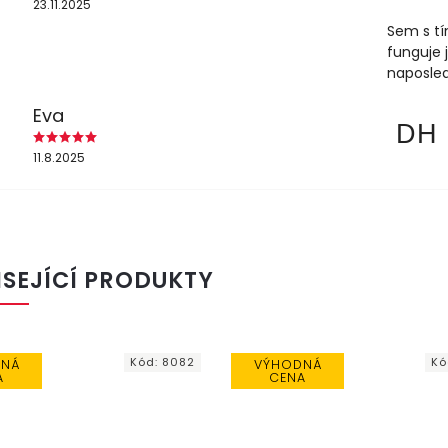
23.11.2025
Sem s tí
funguje 
naposled
Eva
DH
11.8.2025
ISEJÍCÍ PRODUKTY
Kód:
8082
Kó
DNÁ
VÝHODNÁ
A
CENA