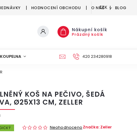
JEDNÁVKY
HODNOCENÍ OBCHODU
O NÁS
BLOG
CZK
Nákupní košík
Prázdný košík
KOUPELNA
KUCHYNĚ
DEKORACE
420 234280918
NÁBYTEK A
ER
LNĚNÝ KOŠ NA PEČIVO, ŠEDÁ
VA, Ø25X13 CM, ZELLER
1
Značka:
Zeller
Neohodnoceno
GICKÝ