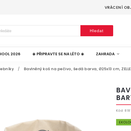
VRÁCENÍ OB
Hledat
HOOL 2026
☀️ PŘIPRAVTE SE NA LÉTO ☀️
ZAHRADA
lebníky
/
Bavlněný koš na pečivo, šedá barva, Ø25x13 cm, ZELL
BAV
BAR
Kód:
818
EKOLO