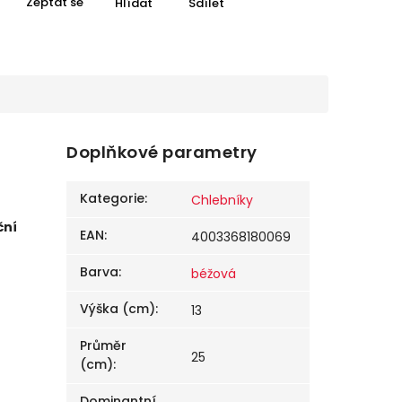
Zeptat se
Hlídat
Sdílet
Doplňkové parametry
Kategorie
:
Chlebníky
ční
EAN
:
4003368180069
Barva
:
béžová
Výška (cm)
:
13
Průměr
25
(cm)
:
Dominantní