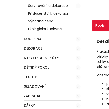
Servírování a dekorace
Příslušenství k dekoraci
Výhodná cena
Popis
Ekologická kuchyně
KOUPELNA
Detai
DEKORACE
Praktic
přílohy
NÁBYTEK A DOPLŇKY
Lehký 
stůl a 
DĚTSKÝ POKOJ
Vlastno
TEXTILIE
p
SKLADOVÁNÍ
s
v
ZAHRADA
h
z
DÁRKY