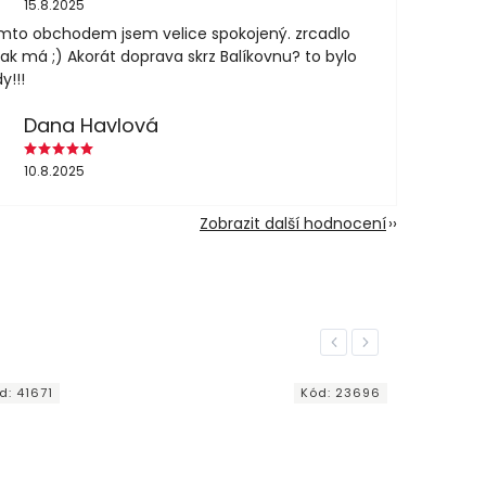
15.8.2025
mto obchodem jsem velice spokojený. zrcadlo
jak má ;) Akorát doprava skrz Balíkovnu? to bylo
y!!!
Dana Havlová
10.8.2025
Zobrazit další hodnocení
Previous
Next
d:
41671
Kód:
23696