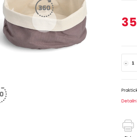
35
Praktic
Detailn