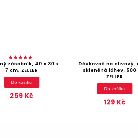
ný zásobník, 40 x 30 x
Dávkovač na olivový, 
7 cm, ZELLER
skleněná láhev, 500
ZELLER
Do košíku
Do košíku
259 Kč
129 Kč