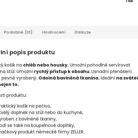
Tisk
Podobné (10)
Hodnocení
Diskuze
lní popis produktu
ký košík na
chléb nebo housky.
Umožní pohodlně servírovat
 na stůl. Umožní
rychlý přístup k obsahu.
Usnadní přenášení.
a pevně vyrobený.
Odolná bavlněná tkanina.
Ideální
na sváte
nejen to.
sti produktu:
raktický košík na pečivo,
kvělý doplněk na stůl nebo do kuchyně,
yroben z bavlněné tkaniny,
odí se také na koupelnové doplňky,
načkový produkt německé firmy ZELLER.