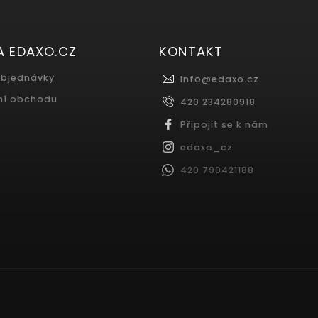
A EDAXO.CZ
KONTAKT
objednávky
info
@
edaxo.cz
ní obchodu
420 234280918
Připojit se k nám
edaxo_cz
420 790421188