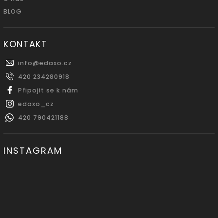
BLOG
KONTAKT
info
@
edaxo.cz
420 234280918
Připojit se k nám
edaxo_cz
420 790421188
INSTAGRAM