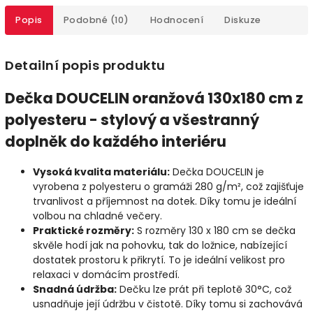
Popis
Podobné (10)
Hodnocení
Diskuze
Detailní popis produktu
Dečka DOUCELIN oranžová 130x180 cm z
polyesteru - stylový a všestranný
doplněk do každého interiéru
Vysoká kvalita materiálu:
Dečka DOUCELIN je
vyrobena z polyesteru o gramáži 280 g/m², což zajišťuje
trvanlivost a příjemnost na dotek. Díky tomu je ideální
volbou na chladné večery.
Praktické rozměry:
S rozměry 130 x 180 cm se dečka
skvěle hodí jak na pohovku, tak do ložnice, nabízející
dostatek prostoru k přikrytí. To je ideální velikost pro
relaxaci v domácím prostředí.
Snadná údržba:
Dečku lze prát při teplotě 30°C, což
usnadňuje její údržbu v čistotě. Díky tomu si zachovává