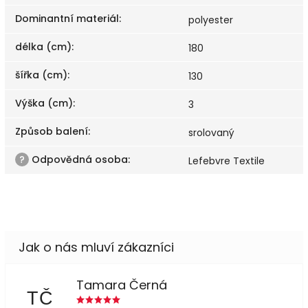
Dominantní materiál
:
polyester
délka (cm)
:
180
šířka (cm)
:
130
Výška (cm)
:
3
Způsob balení
:
srolovaný
?
Odpovědná osoba
:
Lefebvre Textile
Tamara Černá
TČ