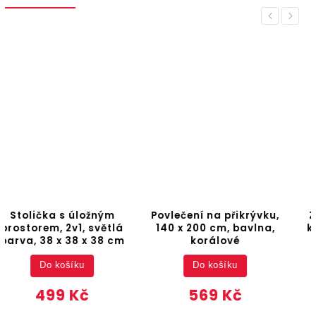
Previous
Next
Stolička s úložným
Povlečení na přikrývku,
prostorem, 2v1, světlá
140 x 200 cm, bavlna,
barva, 38 x 38 x 38 cm
korálové
Do košíku
Do košíku
499 Kč
569 Kč