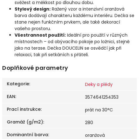
svěžest a měkkost po dlouhou dobu.
Stylový design:
Ražený vzor a intenzivní oranžová
barva dodávají charakteru každému interiéru. Dečka se
stane nejen funkčním prvkem, ale také dekorací
vašeho prostoru.
Všestrannost použití:
Ideální pro použití v různých
místnostech – od obývacího pokoje po ložnici, stejně
jako na terase. Dečka DOUCELIN se osvědčí jak při
relaxaci, tak při setkáních s přáteli.
Doplňkové parametry
Kategorie
:
Deky a plédy
EAN
:
3574641254353
Prací instrukce
:
prát na 30°C
Gramáž (g/m2)
:
280
Dominantní barva
:
oranžová