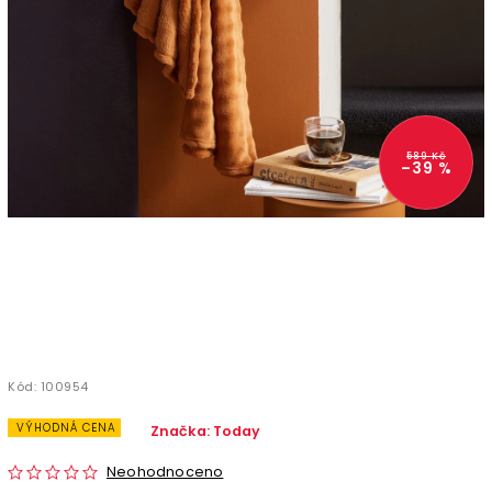
589 Kč
–39 %
Kód:
100954
VÝHODNÁ CENA
Značka:
Today
Neohodnoceno