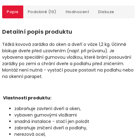
Popis
Podobné (10)
Hodnocení
Diskuze
Detailní popis produktu
Těžká kovová zarážka do oken a dveří o váze 1,2 kg. Účinně
blokuje dveře před uzavřením (např. při průvanu). Je
vybavena speciální gumovou vložkou, které brání posouvání
zarážky po zemi a chrání dveře a podlahu před zničením.
Montáž není nutná - vystačí pouze postavit na podlahu nebo
na okenní parapet.
Vlastnosti produktu:
zabraňuje zavření dveří a oken,
vybaven gumovými vložkami
snadná instalace - stačí jen položit
zabraňuje zničení dveří a podlahy,
nerezová ocel,