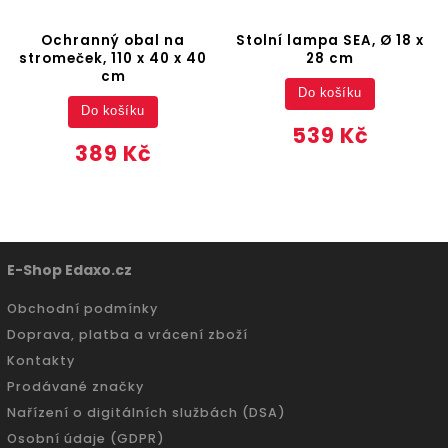
Ochranný obal na
Stolní lampa SEA, Ø 18 x
stromeček, 110 x 40 x 40
28 cm
cm
Do košíku
Do košíku
539 Kč
389 Kč
E-Shop Edaxo.cz
Obchodní podmínky
Doprava, platba a vrácení zboží
Kontakty
Prodávané značky
Nařízení o digitálních službách (DSA)
Osobní údaje (GDPR)