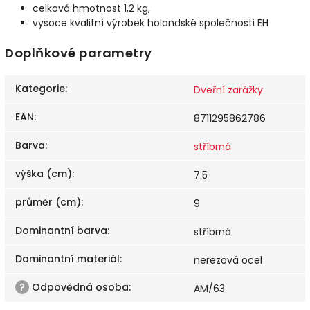
celková hmotnost 1,2 kg,
vysoce kvalitní výrobek holandské společnosti EH
Doplňkové parametry
Kategorie
:
Dveřní zarážky
EAN
:
8711295862786
Barva
:
stříbrná
výška (cm)
:
7.5
průměr (cm)
:
9
Dominantní barva
:
stříbrná
Dominantní materiál
:
nerezová ocel
?
Odpovědná osoba
:
AM/63