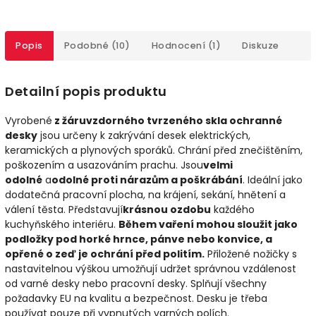
Popis
Podobné (10)
Hodnocení (1)
Diskuze
Detailní popis produktu
Vyrobené
z žáruvzdorného tvrzeného skla ochranné
desky
jsou určeny k zakrývání desek elektrických,
keramických a plynových sporáků. Chrání před znečištěním,
poškozením a usazováním prachu. Jsou
velmi
odolné
a
odolné proti nárazům a poškrábání
. Ideální jako
dodatečná pracovní plocha, na krájení, sekání, hnětení a
válení těsta. Představují
krásnou ozdobu
každého
kuchyňského interiéru.
Během vaření mohou sloužit jako
podložky pod horké hrnce, pánve nebo konvice, a
opřené o zeď je ochrání před politím.
Přiložené nožičky s
nastavitelnou výškou umožňují udržet správnou vzdálenost
od varné desky nebo pracovní desky. Splňují všechny
požadavky EU na kvalitu a bezpečnost. Desku je třeba
používat pouze při vypnutých varných polích.