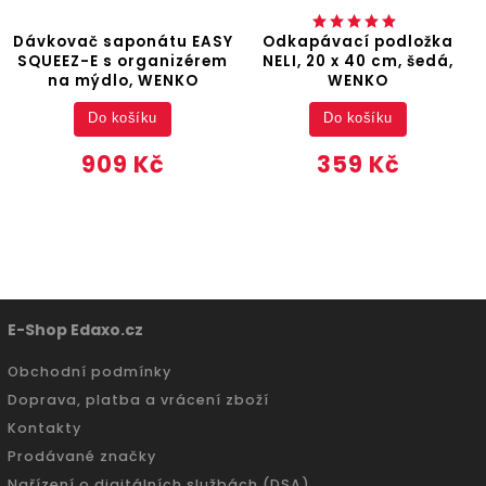
Dávkovač saponátu EASY
Odkapávací podložka
SQUEEZ-E s organizérem
NELI, 20 x 40 cm, šedá,
na mýdlo, WENKO
WENKO
Do košíku
Do košíku
909 Kč
359 Kč
E-Shop Edaxo.cz
Obchodní podmínky
Doprava, platba a vrácení zboží
Kontakty
Prodávané značky
Nařízení o digitálních službách (DSA)