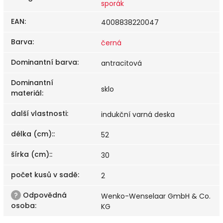
sporák
EAN
:
4008838220047
Barva
:
černá
Dominantní barva
:
antracitová
Dominantní
sklo
materiál
:
další vlastnosti
:
indukční varná deska
délka (cm):
:
52
šírka (cm):
:
30
počet kusů v sadě
:
2
?
Odpovědná
Wenko-Wenselaar GmbH & Co.
osoba
:
KG