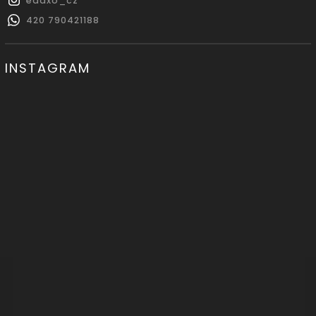
edaxo_cz
420 790421188
INSTAGRAM