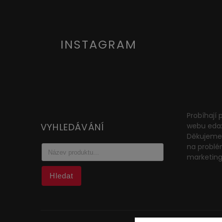
INSTAGRAM
Probíhají
VYHLEDÁVÁNÍ
webu eda
Děkujeme 
na problé
marketin
Hledat