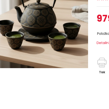
97
Položk
Detailn
Tisk