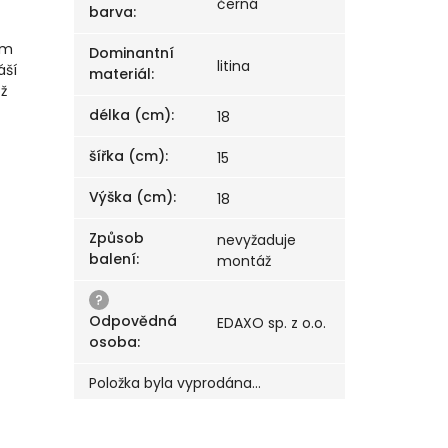
černá
barva
:
ém
Dominantní
litina
áší
materiál
:
ož
délka (cm)
:
18
šířka (cm)
:
15
Výška (cm)
:
18
Způsob
nevyžaduje
balení
:
montáž
?
Odpovědná
EDAXO sp. z o.o.
osoba
:
Položka byla vyprodána…