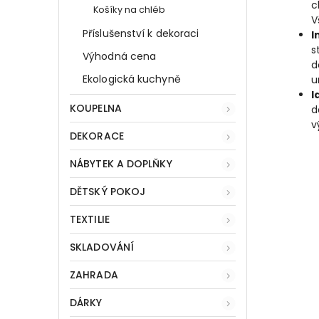
c
Košíky na chléb
V
Příslušenství k dekoraci
I
s
Výhodná cena
d
Ekologická kuchyně
u
I
KOUPELNA
d
v
DEKORACE
NÁBYTEK A DOPLŇKY
DĚTSKÝ POKOJ
TEXTILIE
SKLADOVÁNÍ
ZAHRADA
DÁRKY