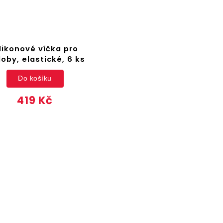
ilikonové víčka pro
oby, elastické, 6 ks
Do košíku
419 Kč