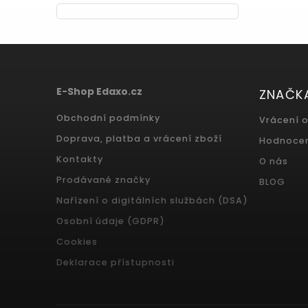
E-Shop Edaxo.cz
ZNAČK
Obchodní podmínky
Vrácení 
Doprava, platba a vrácení zboží
Hodnoce
Kontakty
O nás
Prodávané značky
BLOG
Nařízení o digitálních službách (DSA)
Osobní údaje (GDPR)
Cookies
Deklarace přístupnosti