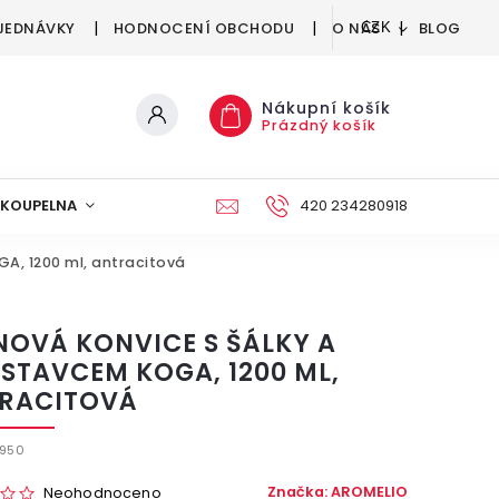
JEDNÁVKY
HODNOCENÍ OBCHODU
O NÁS
BLOG
CZK
Nákupní košík
Prázdný košík
KOUPELNA
KUCHYNĚ
DEKORACE
420 234280918
NÁBYTEK A
GA, 1200 ml, antracitová
INOVÁ KONVICE S ŠÁLKY A
STAVCEM KOGA, 1200 ML,
RACITOVÁ
950
Značka:
AROMELIO
Neohodnoceno