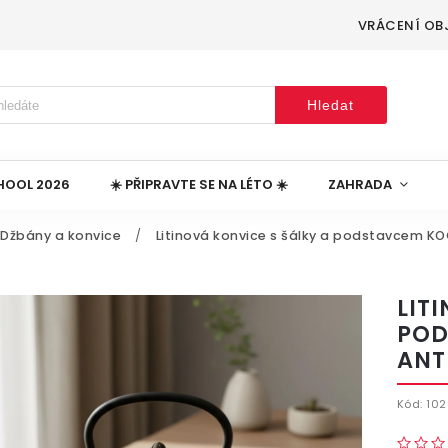
VRÁCENÍ OB
Hledat
HOOL 2026
☀️ PŘIPRAVTE SE NA LÉTO ☀️
ZAHRADA
Džbány a konvice
/
Litinová konvice s šálky a podstavcem KO
LIT
POD
ANT
Kód:
102