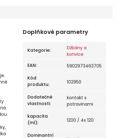
Doplňkové parametry
Džbány a
Kategorie
:
konvice
EAN
:
5902973463705
je.
Kód
102950
inné
produktu
:
Dodatečné
kontakt s
ty
vlastnosti
:
potravinami
 má
ždou
kapacita
1200 / 4x 120
(ml)
:
ky,
žka
Dominantní