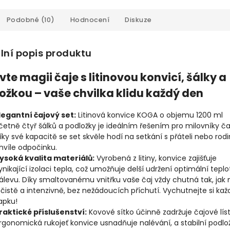
Podobné (10)
Hodnocení
Diskuze
lní popis produktu
vte magii čaje s litinovou konvicí, šálky a
ožkou – vaše chvilka klidu každý den
legantní čajový set:
Litinová konvice KOGA o objemu 1200 ml
četně čtyř šálků a podložky je ideálním řešením pro milovníky ča
íky své kapacitě se set skvěle hodí na setkání s přáteli nebo rod
hvíle odpočinku.
ysoká kvalita materiálů:
Vyrobená z litiny, konvice zajišťuje
ynikající izolaci tepla, což umožňuje delší udržení optimální teplo
álevu. D
íky smaltovanému vnitřku vaše čaj vždy chutná tak, jak
 čistě a intenzivně, bez nežádoucích příchutí.
Vychutnejte si ka
apku!
raktické příslušenství:
Kovové sítko účinně zadržuje čajové líst
rgonomická rukojeť konvice usnadňuje nalévání, a stabilní podlo