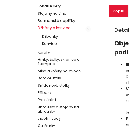
Fondue sety
Popis
Stojany na víno
Barmanské doplňky
Džbány a konvice
Detai
Džbánky
Obje
Konvice
podl
Karafy
Hrnky, šálky, sklenice a
štamprle
E
v
Mísy a košíky na ovoce
D
Barové stoly
c
Snídaňové stolky
V
Příbory
v
Prostírání
n
-
Ubrousky a stojany na
ubrousky
k
Jídelní sady
P
e
Cukřenky