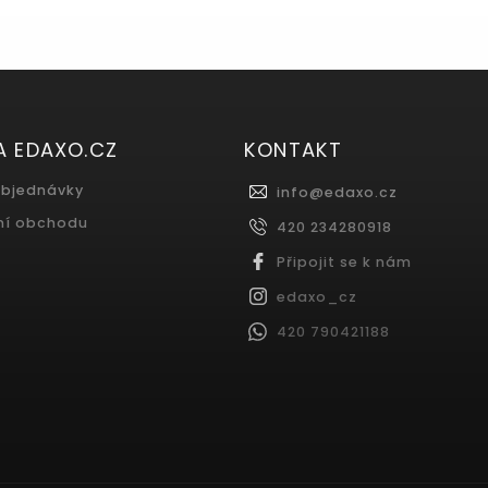
A EDAXO.CZ
KONTAKT
objednávky
info
@
edaxo.cz
ní obchodu
420 234280918
Připojit se k nám
edaxo_cz
420 790421188