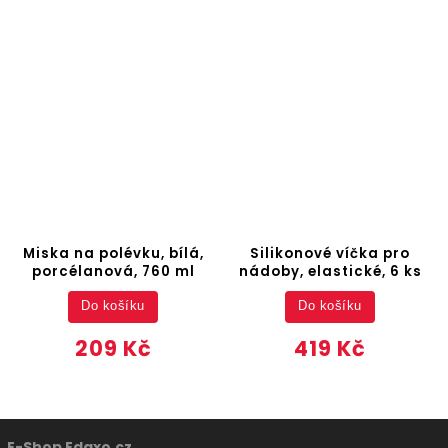
Miska na polévku, bílá,
Silikonové víčka pro
porcélanová, 760 ml
nádoby, elastické, 6 ks
Do košíku
Do košíku
209 Kč
419 Kč
E-Shop Edaxo.cz