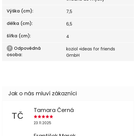
Výška (cm)
:
7,5
délka (cm)
:
6,5
šířka (cm)
:
4
?
Odpovědná
koziol »ideas for friends
osoba
:
GmbH
Tamara Černá
TČ
23.11.2025
František Marek