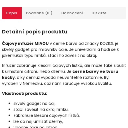
Popis
Podobné (10)
Hodnocení
Diskuze
Detailní popis produktu
Čajový infuzér MIAOU
v černé barvě od značky KOZIOL je
skvělý gadget pro milovníky čaje. Je univerzální a hodí se k
jakémukoli typu hrnků, stačí ho zavěsit na okraj.
Infuzér zabraňuje klesání čajových lístků, ale může také sloužit
k umístění citronu nebo džemu. Je
černé barvy ve tvaru
kočky
, díky čemuž vypadá neuvěřitelně roztomile. Byl
vyroben v Německu, což nám zaručuje vysokou kvalitu.
Vlastnosti produktu:
skvělý gadget na čaj,
stačí zavěsit na okraj hrnku,
zabraňuje klesání čajových lístků,
lze do něj umístit džemy,
vhodný také na citron,