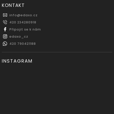
KONTAKT
info
@
edaxo.cz
420 234280918
Připojit se k nám
edaxo_cz
420 790421188
INSTAGRAM