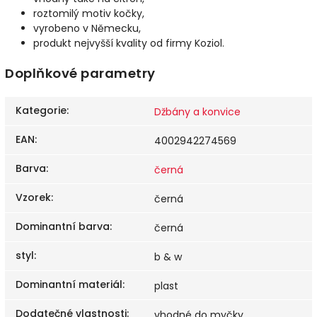
roztomilý motiv kočky,
vyrobeno v Německu,
produkt nejvyšší kvality od firmy Koziol.
Doplňkové parametry
Kategorie
:
Džbány a konvice
EAN
:
4002942274569
Barva
:
černá
Vzorek
:
černá
Dominantní barva
:
černá
styl
:
b & w
Dominantní materiál
:
plast
Dodatečné vlastnosti
:
vhodné do myčky