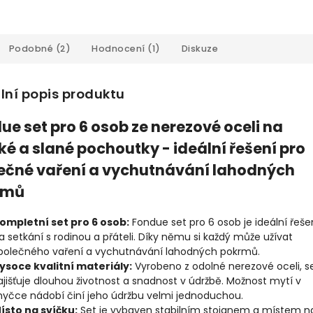
Podobné (2)
Hodnocení (1)
Diskuze
lní popis produktu
ue set pro 6 osob ze nerezové oceli na
ké a slané pochoutky - ideální řešení pro
ečné vaření a vychutnávání lahodných
rmů
ompletní set pro 6 osob:
Fondue set pro 6 osob je ideální řeše
a setkání s rodinou a přáteli. Díky němu si každý může užívat
polečného vaření a vychutnávání lahodných pokrmů.
ysoce kvalitní materiály:
Vyrobeno z odolné nerezové oceli, s
ajišťuje dlouhou životnost a snadnost v údržbě. Možnost mytí v
yčce nádobí činí jeho údržbu velmi jednoduchou.
ísto na svíčku:
Set je vybaven stabilním stojanem a místem n