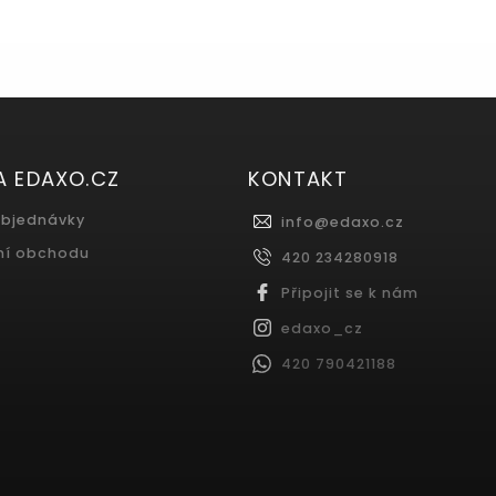
A EDAXO.CZ
KONTAKT
objednávky
info
@
edaxo.cz
ní obchodu
420 234280918
Připojit se k nám
edaxo_cz
420 790421188