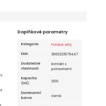
Doplňkové parametry
Kategorie
:
Fondue sety
EAN
:
3560233579447
Dodatečné
kontakt s
vlastnosti
:
potravinami
ní
kapacita
1300
(ml)
:
et
Dominantní
černá
barva
:
a