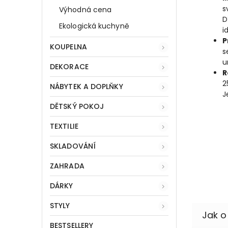
s
Výhodná cena
D
Ekologická kuchyně
i
P
KOUPELNA
s
u
DEKORACE
R
2
NÁBYTEK A DOPLŇKY
J
DĚTSKÝ POKOJ
TEXTILIE
SKLADOVÁNÍ
ZAHRADA
DÁRKY
STYLY
BESTSELLERY