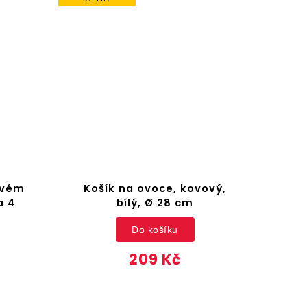
ovém
Košík na ovoce, kovový,
Kul
a 4
bílý, Ø 28 cm
2
Do košíku
209 Kč