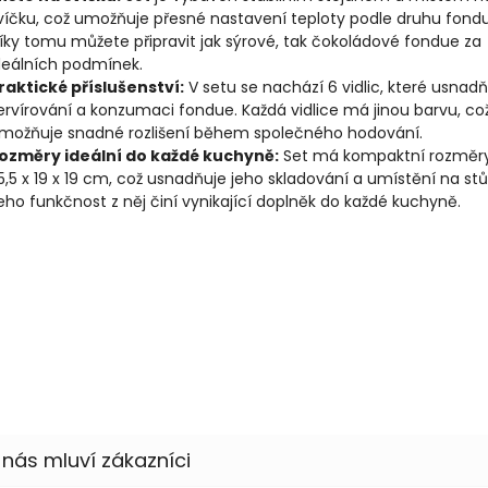
víčku, což umožňuje přesné nastavení teploty podle druhu fond
íky tomu můžete připravit jak sýrové, tak čokoládové fondue za
deálních podmínek.
raktické příslušenství:
V setu se nachází 6 vidlic, které usnadň
ervírování a konzumaci fondue. Každá vidlice má jinou barvu, co
možňuje snadné rozlišení během společného hodování.
ozměry ideální do každé kuchyně:
Set má kompaktní rozměr
5,5 x 19 x 19 cm, což usnadňuje jeho skladování a umístění na stůl
eho funkčnost z něj činí vynikající doplněk do každé kuchyně.