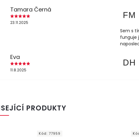
Tamara Černá
FM
23.11.2025
Sem s tí
funguje 
naposled
Eva
DH
11.8.2025
ISEJÍCÍ PRODUKTY
Kód:
77959
Kó