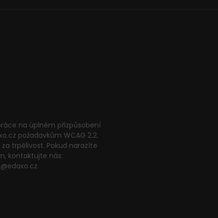
 práce na úplném přizpůsobení
xo.cz požadavkům WCAG 2.2.
za trpělivost. Pokud narazíte
m, kontaktujte nás:
g@edaxo.cz.