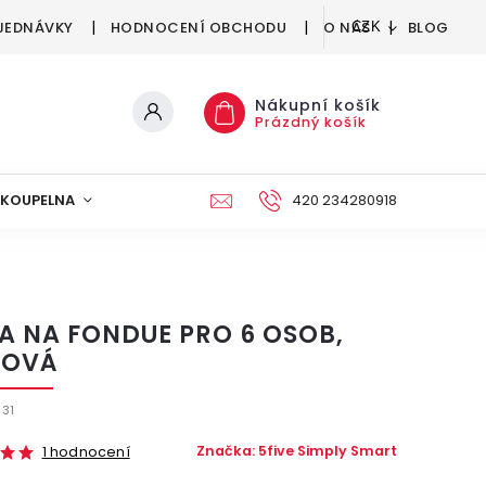
JEDNÁVKY
HODNOCENÍ OBCHODU
O NÁS
BLOG
CZK
Nákupní košík
Prázdný košík
KOUPELNA
KUCHYNĚ
DEKORACE
420 234280918
NÁBYTEK A
A NA FONDUE PRO 6 OSOB,
VOVÁ
31
Značka:
5five Simply Smart
1 hodnocení