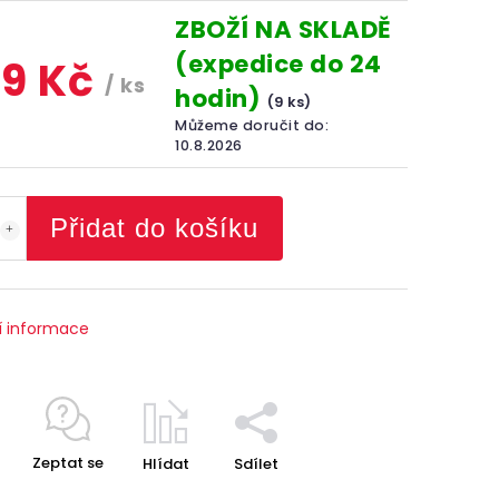
ZBOŽÍ NA SKLADĚ
(expedice do 24
9 Kč
/ ks
hodin)
(9 ks)
Můžeme doručit do:
10.8.2026
Přidat do košíku
í informace
Zeptat se
Hlídat
Sdílet