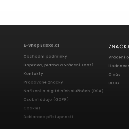
E-Shop Edaxo.cz
ZNAČK
Obchodní podmínky
Vrácení 
Doprava, platba a vrácení zboží
Hodnoce
Kontakty
O nás
Prodávané značky
BLOG
Nařízení o digitálních službách (DSA)
Osobní údaje (GDPR)
Cookies
Deklarace přístupnosti