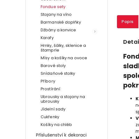
Fondue sety
Stojany na víno
Popis
Barmanské doplňky
Džbány a konvice
Karafy
Detai
Hrnky, šálky, sklenice a
štamprle
Fond
Mísy a košíky na ovoce
slad
Barové stoly
Snídaňové stolky
spol
Příbory
pok
Prostírání
Ubrousky a stojany na
K
ubrousky
n
Jídelní sady
s
Cukřenky
V
z
Košíky na chléb
m
Příslušenství k dekoraci
M