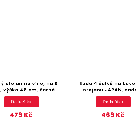
ý stojan na víno, na 8
Sada 4 šálků na kov
í, výška 48 cm, černá
stojanu JAPAN, sad
Do košíku
Do košíku
479 Kč
469 Kč