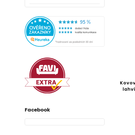
Kovový nástěnný stojan na
Kovov
víno, 5 láhví
lahv
Do košíku
Facebook
489 Kč