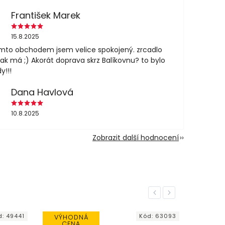
František Marek
15.8.2025
mto obchodem jsem velice spokojený. zrcadlo
jak má ;) Akorát doprava skrz Balíkovnu? to bylo
y!!!
Dana Havlová
10.8.2025
Zobrazit další hodnocení
Previous
Next
d:
49441
Kód:
63093
VÝHODNÁ
CENA