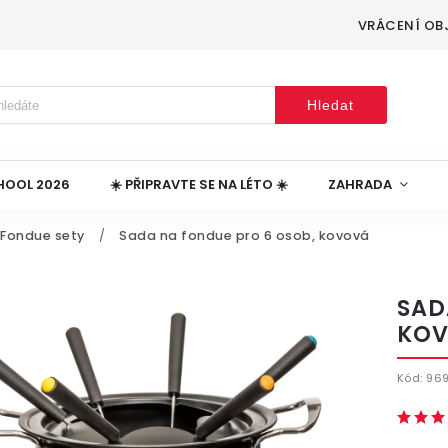
VRÁCENÍ OB
Hledat
HOOL 2026
☀️ PŘIPRAVTE SE NA LÉTO ☀️
ZAHRADA
Fondue sety
/
Sada na fondue pro 6 osob, kovová
SAD
KO
Kód:
969