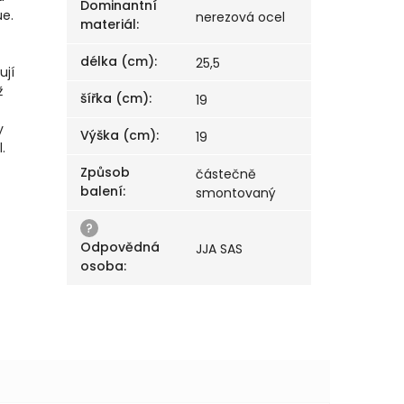
Dominantní
ue.
nerezová ocel
materiál
:
délka (cm)
:
25,5
ují
ž
šířka (cm)
:
19
y
Výška (cm)
:
19
.
Způsob
částečně
balení
:
smontovaný
?
Odpovědná
JJA SAS
osoba
: