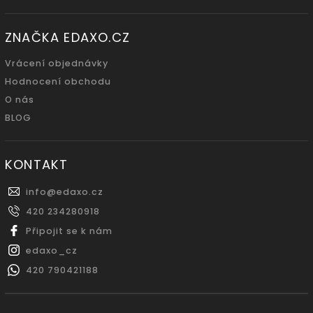
ZNAČKA EDAXO.CZ
Vrácení objednávky
Hodnocení obchodu
O nás
BLOG
KONTAKT
info
@
edaxo.cz
420 234280918
Připojit se k nám
edaxo_cz
420 790421188