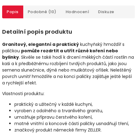
Popis
Podobné (10)
Hodnocení
Diskuze
Detailní popis produktu
Granitový, elegantní a praktický
kuchyňský hmoždíř s
paličkou
pomůže rozdrtit a utřít různé koření nebo
bylinky
. Skvěle se také hodí k drcení měkkých částí rostlin na
kaši a k předběžnému rozbíjení tvrdých produktů, jako jsou
semena slunečnice, dýně nebo muškátový oříšek. Neleštěný
povrch uvnitř hmoždíře a na konci paličky zajišťuje ještě lepší
a rychlejší efekt.
Vlastnosti produktu:
praktický a užitečný v každé kuchyni,
vyroben z odolného a trvanlivého granitu,
umožňuje přípravu čerstvého koření,
matné vnitřní a koncové části paličky usnadňují tření,
značkový produkt německé firmy ZELLER.