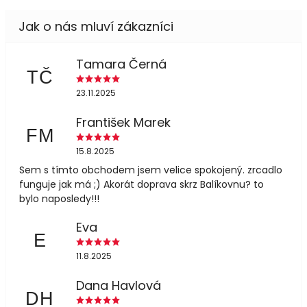
Tamara Černá
TČ
23.11.2025
František Marek
FM
15.8.2025
Sem s tímto obchodem jsem velice spokojený. zrcadlo
funguje jak má ;) Akorát doprava skrz Balíkovnu? to
bylo naposledy!!!
Eva
E
11.8.2025
Dana Havlová
DH