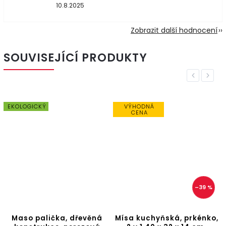
10.8.2025
Zobrazit další hodnocení
SOUVISEJÍCÍ PRODUKTY
Previous
Next
EKOLOGICKÝ
VÝHODNÁ
CENA
–39 %
Maso palička, dřevěná
Mísa kuchyňská, prkénko,