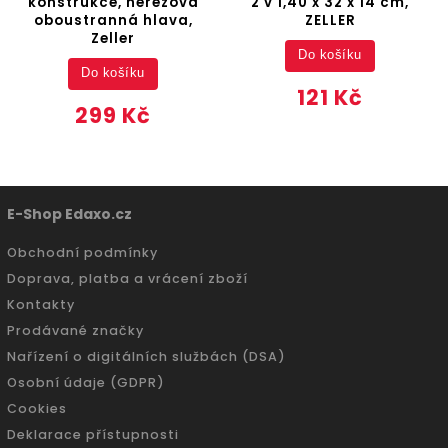
konstrukce, nerezová
2 v 1,40 x 32 x 14 cm,
oboustranná hlava,
ZELLER
Zeller
Do košíku
Do košíku
121 Kč
299 Kč
E-Shop Edaxo.cz
Obchodní podmínky
Doprava, platba a vrácení zboží
Kontakty
Prodávané značky
Nařízení o digitálních službách (DSA)
Osobní údaje (GDPR)
Cookies
Deklarace přístupnosti