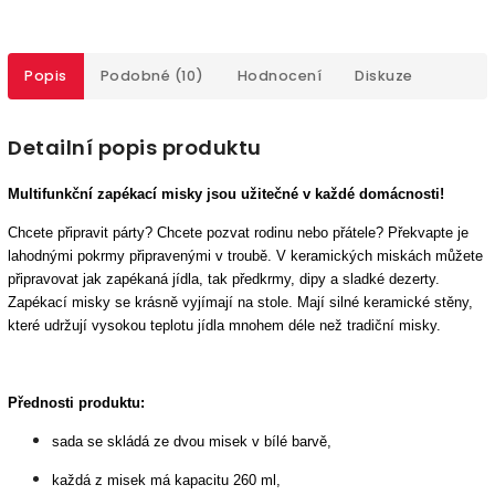
Popis
Podobné (10)
Hodnocení
Diskuze
Detailní popis produktu
Multifunkční zapékací misky jsou užitečné v každé domácnosti!
Chcete připravit párty? Chcete pozvat rodinu nebo přátele? Překvapte je
lahodnými pokrmy připravenými v troubě. V keramických miskách můžete
připravovat jak zapékaná jídla, tak předkrmy, dipy a sladké dezerty.
Zapékací misky se krásně vyjímají na stole. Mají silné keramické stěny,
které udržují vysokou teplotu jídla mnohem déle než tradiční misky.
Přednosti produktu:
sada se skládá ze dvou misek v bílé barvě,
každá z misek má kapacitu 260 ml,