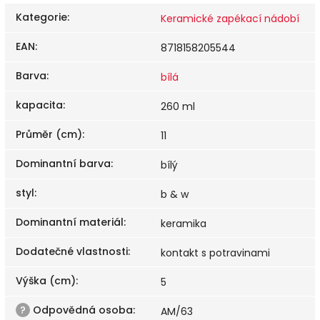
Kategorie
:
Keramické zapékací nádobí
EAN
:
8718158205544
Barva
:
bílá
kapacita
:
260 ml
Průměr (cm)
:
11
Dominantní barva
:
bílý
styl
:
b & w
Dominantní materiál
:
keramika
Dodatečné vlastnosti
:
kontakt s potravinami
Výška (cm)
:
5
?
Odpovědná osoba
:
AM/63