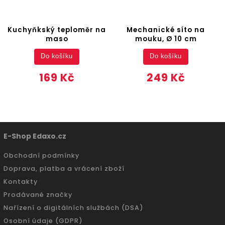
Kuchyňkský teploměr na
Mechanické síto na
maso
mouku, Ø 10 cm
Do košíku
Do košíku
169 Kč
249 Kč
E-Shop Edaxo.cz
Obchodní podmínky
Doprava, platba a vrácení zboží
Kontakty
Prodávané značky
Nařízení o digitálních službách (DSA)
Osobní údaje (GDPR)