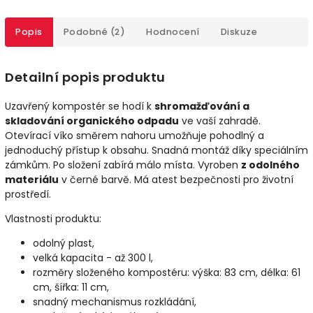
Popis
Podobné (2)
Hodnocení
Diskuze
Detailní popis produktu
Uzavřený kompostér se hodí k
shromažďování a
skladování organického odpadu
ve vaší zahradě.
Otevírací víko směrem nahoru umožňuje pohodlný a
jednoduchý přístup k obsahu. Snadná montáž díky speciálním
zámkům. Po složení zabírá málo místa. Vyroben
z odolného
materiálu
v černé barvě. Má atest bezpečnosti pro životní
prostředí.
Vlastnosti produktu:
odolný plast,
velká kapacita - až 300 l,
rozměry složeného kompostéru: výška: 83 cm, délka: 61
cm, šířka: 11 cm,
snadný mechanismus rozkládání,