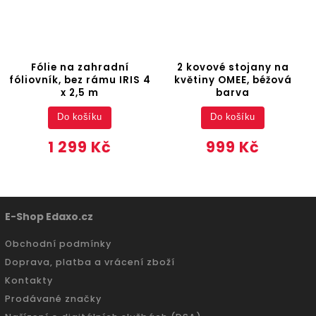
Fólie na zahradní
2 kovové stojany na
fóliovník, bez rámu IRIS 4
květiny OMEE, béžová
x 2,5 m
barva
Do košíku
Do košíku
1 299 Kč
999 Kč
E-Shop Edaxo.cz
Obchodní podmínky
Doprava, platba a vrácení zboží
Kontakty
Prodávané značky