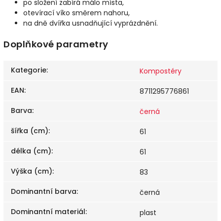
po složení zabírá málo místa,
otevírací víko směrem nahoru,
na dně dvířka usnadňující vyprázdnění.
Doplňkové parametry
Kategorie
:
Kompostéry
EAN
:
8711295776861
Barva
:
černá
šířka (cm)
:
61
délka (cm)
:
61
Výška (cm)
:
83
Dominantní barva
:
černá
Dominantní materiál
:
plast