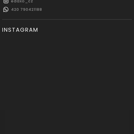
edaxo_cz
420 790421188
INSTAGRAM