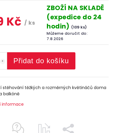
ZBOŽÍ NA SKLADĚ
(expedice do 24
9 Kč
/ ks
hodin)
(109 ks)
Můžeme doručit do:
7.8.2026
Přidat do košíku
í stěhování těžkých a rozměrných květináčů doma
a balkóně
í informace