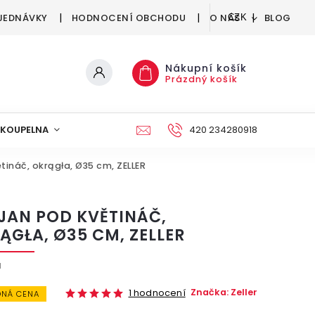
JEDNÁVKY
HODNOCENÍ OBCHODU
O NÁS
BLOG
CZK
Nákupní košík
Prázdný košík
KOUPELNA
KUCHYNĚ
DEKORACE
420 234280918
NÁBYTEK A
tináč, okrągła, Ø35 cm, ZELLER
JAN POD KVĚTINÁČ,
ĄGŁA, Ø35 CM, ZELLER
1
Značka:
Zeller
1 hodnocení
NÁ CENA