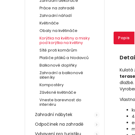
Zahradní dekorace
Práce na zahradě
Zahradní nářadí
Květináče
Obaly na květináče
Popis
Korýtka na květiny a misky
pod korýtka na květiny
Sítě proti komárům
Detai
Plašiče ptáků a hlodavců
Balkonové doplňky
Kulatá 
Zahradní a balkonové
terase
skleníky
dlažbě.
Kompostéry
Vyrobe
Závěsné květináče
Vlastno
Vneste barevnost do
interiéru
k
Zahradní nábytek
4
e
Odpočinek na zahradě
m
Vybavení pro turistiku