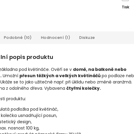
Tisk
Podobné (10)
Hodnocení (1)
Diskuze
lní popis produktu
základna pod květináče. Ověří se v
domě, na balkoně nebo
.
Umožní
přesun těžkých a velkých květináčů
po podlaze ne
 Ukáže se to jako užitečné např. při úklidu nebo změně aranžmá.
na z odolného dřeva. Vybavena
čtyřmi kolečky.
sti produktu:
ulatá podložka pod květináč,
 kolečka usnadňující posun,
stetický design,
ax. nosnost 100 kg,