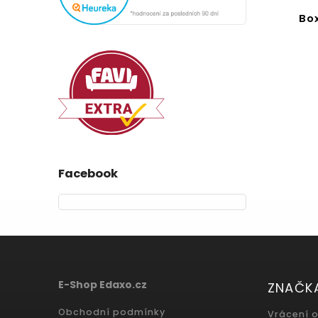
Bo
Facebook
E-Shop Edaxo.cz
ZNAČK
Obchodní podmínky
Vrácení 