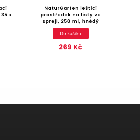
ací
NaturGarten leštící
 35 x
prostředek na listy ve
R
spreji, 250 ml, hnědý
Do košíku
269 Kč