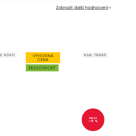
Zobrazit další hodnocení
d:
50611
Kód:
76665
VÝHODNÁ
CENA
EKOLOGICKÝ
289 Kč
–6 %