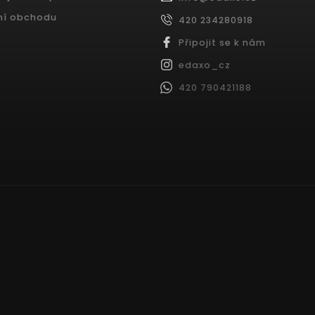
ní obchodu
420 234280918
Připojit se k nám
edaxo_cz
420 790421188