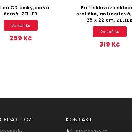
x na CD disky,barva
Protiskluzová sklád
černá, ZELLER
stolička, antracitová,
28 x 22 cm, ZELLE
Do košíku
Do košíku
259 Kč
319 Kč
A EDAXO.CZ
KONTAKT
objednávky
info
@
edaxo.cz