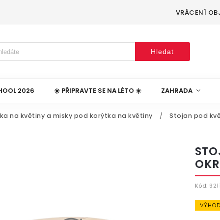
VRÁCENÍ OB
Hledat
HOOL 2026
☀️ PŘIPRAVTE SE NA LÉTO ☀️
ZAHRADA
ka na květiny a misky pod korýtka na květiny
/
Stojan pod kvě
STO
OKR
Kód:
921
VÝHOD