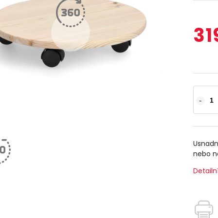
31
Usnadn
nebo n
Detailn