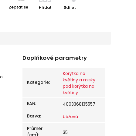
Zeptat se
Hlídat
Sdílet
Doplňkové parametry
Korýtka na
bo
květiny a misky
Kategorie
:
pod korýtka na
květiny
EAN
:
4003368135557
Barva
:
béžová
Průměr
35
(cm)
: