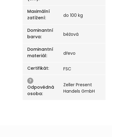
Maximální
do 100 kg
zatížení
:
Dominantní
béžová
barva
:
Dominantní
dřevo
materiál
:
Certifikát
:
FSC
?
Zeller Present
Odpovědná
Handels GmbH
osoba
: