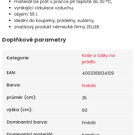
materiál lze prát v pračce při teplotě do 30 °C,
vynikající cirkulace vzduchu,
objem: 55 l,
ideální do koupelny, prádelny, sušárny,
značkový produkt německé firmy ZELLER.
Doplňkové parametry
Koše a tašky na
Kategorie
:
prádlo
EAN
:
4003368134109
Barva
:
hnědá
průměr (cm)
:
35
výška (cm)
:
60
Dominantní barva
:
hnědá
Dominantní materiál
:
bambus