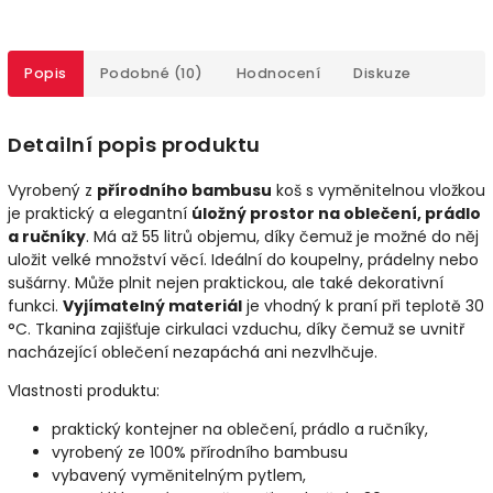
Popis
Podobné (10)
Hodnocení
Diskuze
Detailní popis produktu
Vyrobený z
přírodního bambusu
koš s vyměnitelnou vložkou
je praktický a elegantní
úložný prostor na oblečení, prádlo
a ručníky
. Má až 55 litrů objemu, díky čemuž je možné do něj
uložit velké množství věcí. Ideální do koupelny, prádelny nebo
sušárny. Může plnit nejen praktickou, ale také dekorativní
funkci.
Vyjímatelný materiál
je vhodný k praní při teplotě 30
°C. Tkanina zajišťuje cirkulaci vzduchu, díky čemuž se uvnitř
nacházející oblečení nezapáchá ani nezvlhčuje.
Vlastnosti produktu:
praktický kontejner na oblečení, prádlo a ručníky,
vyrobený ze 100% přírodního bambusu
vybavený vyměnitelným pytlem,