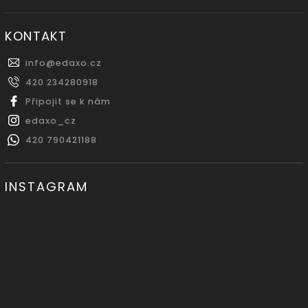
KONTAKT
info
@
edaxo.cz
420 234280918
Připojit se k nám
edaxo_cz
420 790421188
INSTAGRAM