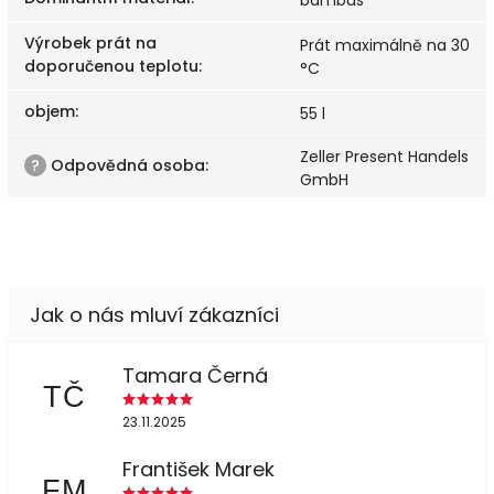
Výrobek prát na
Prát maximálně na 30
doporučenou teplotu
:
°C
objem
:
55 l
Zeller Present Handels
?
Odpovědná osoba
:
GmbH
Tamara Černá
TČ
23.11.2025
František Marek
FM