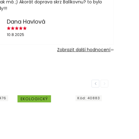
jak má ;) Akorát doprava skrz Balíkovnu? to bylo
y!!!
Dana Havlová
10.8.2025
Zobrazit další hodnocení
Previous
Next
:
40883
Kód:
24016