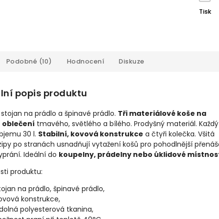
Tisk
Podobné (10)
Hodnocení
Diskuze
lní popis produktu
 stojan na prádlo a špinavé prádlo.
Tři materiálové koše na
í oblečení
tmavého, světlého a bílého. Prodyšný materiál. Každý
bjemu 30 l.
Stabilní, kovová konstrukce
a čtyři kolečka. Všitá
ipy po stranách usnadňují vytažení košů pro pohodlnější přenáš
prání. Ideální do
koupelny, prádelny nebo úklidové místnost
sti produktu:
tojan na prádlo, špinavé prádlo,
ovová konstrukce,
dolná polyesterová tkanina,