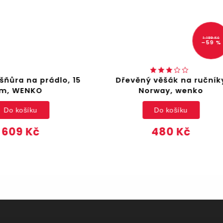
1 199 Kč
–59 %
ěný věšák na ručníky
Toaletní kartáč Mod,P
Norway, wenko
bambus
Do košíku
Do košíku
480 Kč
789 Kč