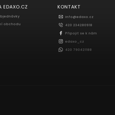
A EDAXO.CZ
KONTAKT
objednávky
info
@
edaxo.cz
ní obchodu
420 234280918
Připojit se k nám
edaxo_cz
420 790421188