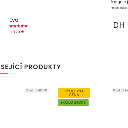
funguje 
naposled
Eva
DH
11.8.2025
ISEJÍCÍ PRODUKTY
Kód:
59476
Kód
DNÁ
EKOLOGICKÝ
A
ICKÝ