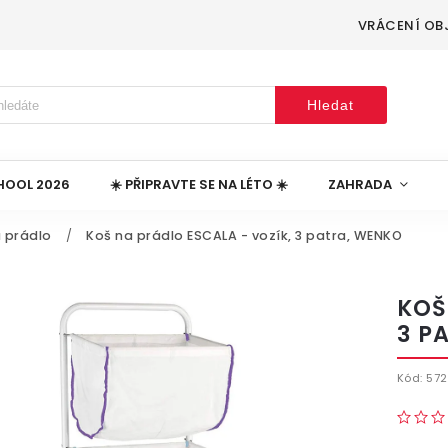
VRÁCENÍ OB
Hledat
HOOL 2026
☀️ PŘIPRAVTE SE NA LÉTO ☀️
ZAHRADA
a prádlo
/
Koš na prádlo ESCALA - vozík, 3 patra, WENKO
KOŠ
3 P
Kód:
572