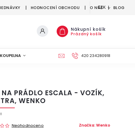
JEDNÁVKY
HODNOCENÍ OBCHODU
O NÁS
BLOG
CZK
Nákupní košík
Prázdný košík
KOUPELNA
KUCHYNĚ
DEKORACE
420 234280918
NÁBYTEK A
 NA PRÁDLO ESCALA - VOZÍK,
ATRA, WENKO
8
Značka:
Wenko
Neohodnoceno