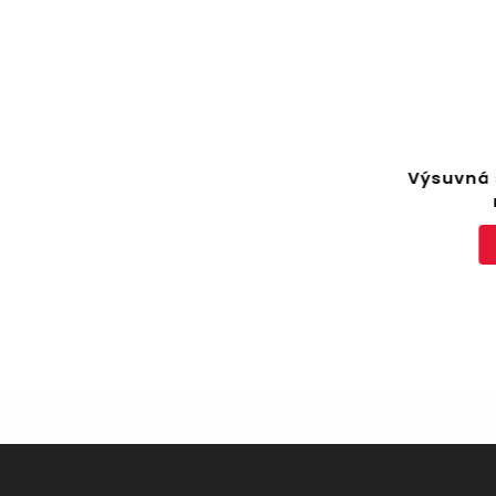
ER,
Výsuvná šňůra na prádlo, 15
Dřev
ně
m, WENKO
Do košíku
609 Kč