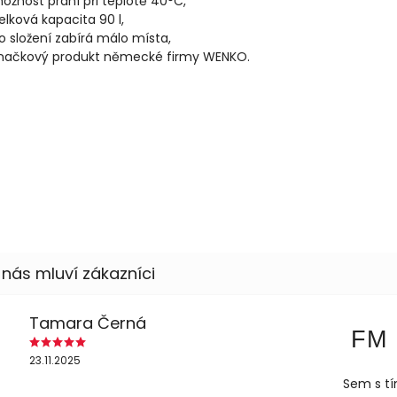
ožnost praní při teplotě 40°C,
elková kapacita 90 l,
o složení zabírá málo místa,
načkový produkt německé firmy WENKO.
Tamara Černá
FM
23.11.2025
Sem s tí