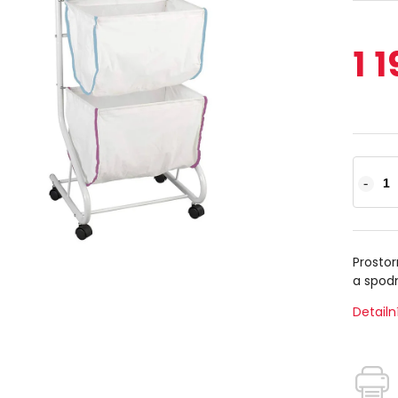
1 
Prostor
a spodn
Detailn