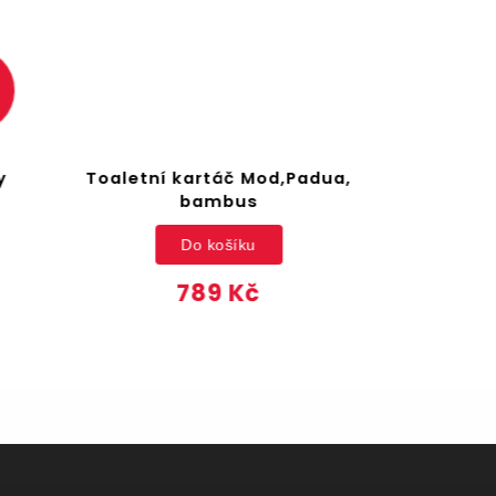
adua,
Koupelnová police do
sprchového koutu CADDY
Premium, WENKO
Do košíku
499 Kč