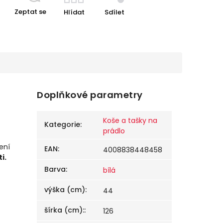
Zeptat se
Hlídat
Sdílet
Doplňkové parametry
Koše a tašky na
Kategorie
:
prádlo
ení
EAN
:
4008838448458
i.
Barva
:
bílá
výška (cm)
:
44
šírka (cm):
:
126