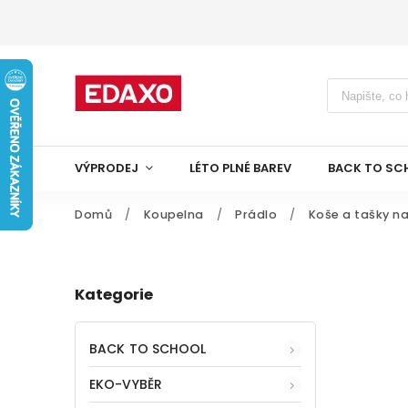
VÝPRODEJ
LÉTO PLNÉ BAREV
BACK TO SC
Domů
/
Koupelna
/
Prádlo
/
Koše a tašky n
Kategorie
BACK TO SCHOOL
EKO-VYBĚR