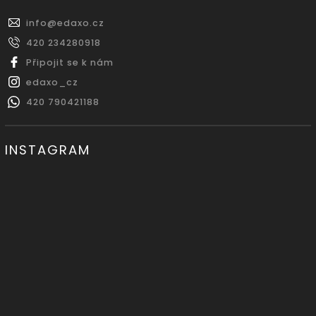
info
@
edaxo.cz
420 234280918
Připojit se k nám
edaxo_cz
420 790421188
INSTAGRAM