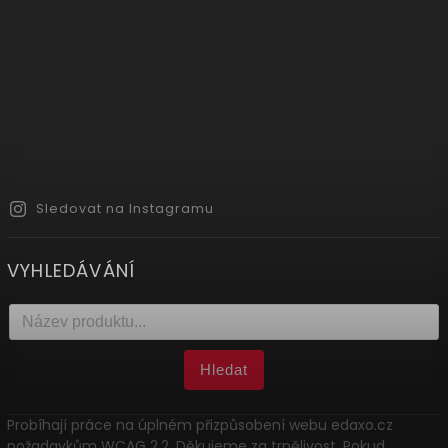
Sledovat na Instagramu
VYHLEDÁVÁNÍ
Hledat
Probíhají práce na úplném přizpůsobení webu edaxo.cz
požadavkům WCAG 2.2. Děkujeme za trpělivost. Pokud