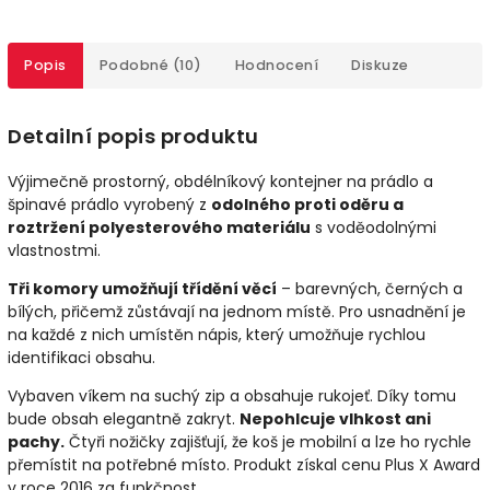
Popis
Podobné (10)
Hodnocení
Diskuze
Detailní popis produktu
Výjimečně prostorný, obdélníkový kontejner na prádlo a
špinavé prádlo vyrobený z
odolného proti oděru a
roztržení polyesterového materiálu
s voděodolnými
vlastnostmi.
Tři komory umožňují třídění věcí
– barevných, černých a
bílých, přičemž zůstávají na jednom místě. Pro usnadnění je
na každé z nich umístěn nápis, který umožňuje rychlou
identifikaci obsahu.
Vybaven víkem na suchý zip a obsahuje rukojeť. Díky tomu
bude obsah elegantně zakryt.
Nepohlcuje vlhkost ani
pachy.
Čtyři nožičky zajišťují, že koš je mobilní a lze ho rychle
přemístit na potřebné místo. Produkt získal cenu Plus X Award
v roce 2016 za funkčnost.