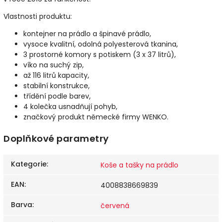
Vlastnosti produktu:
kontejner na prádlo a špinavé prádlo,
vysoce kvalitní, odolná polyesterová tkanina,
3 prostorné komory s potiskem (3 x 37 litrů),
víko na suchý zip,
až 116 litrů kapacity,
stabilní konstrukce,
třídění podle barev,
4 kolečka usnadňují pohyb,
značkový produkt německé firmy WENKO.
Doplňkové parametry
Kategorie
:
Koše a tašky na prádlo
EAN
:
4008838669839
Barva
:
červená