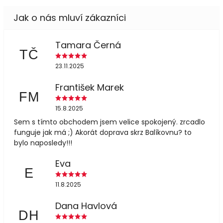
Tamara Černá
TČ
23.11.2025
František Marek
FM
15.8.2025
Sem s tímto obchodem jsem velice spokojený. zrcadlo
funguje jak má ;) Akorát doprava skrz Balíkovnu? to
bylo naposledy!!!
Eva
E
11.8.2025
Dana Havlová
DH