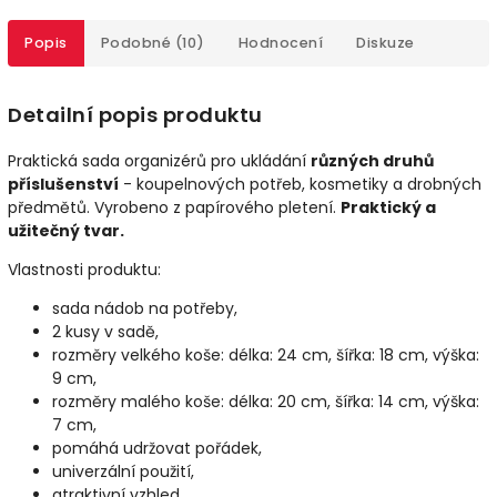
Popis
Podobné (10)
Hodnocení
Diskuze
Detailní popis produktu
Praktická sada organizérů pro ukládání
různých druhů
příslušenství
- koupelnových potřeb, kosmetiky a drobných
předmětů. Vyrobeno z papírového pletení.
Praktický a
užitečný tvar.
Vlastnosti produktu:
sada nádob na potřeby,
2 kusy v sadě,
rozměry velkého koše: délka: 24 cm, šířka: 18 cm, výška:
9 cm,
rozměry malého koše: délka: 20 cm, šířka: 14 cm, výška:
7 cm,
pomáhá udržovat pořádek,
univerzální použití,
atraktivní vzhled,