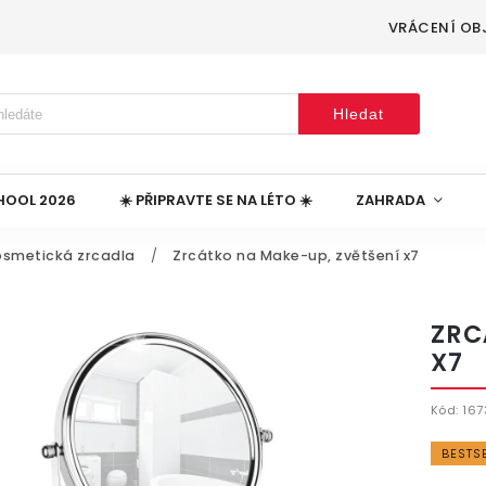
VRÁCENÍ OB
Hledat
HOOL 2026
☀️ PŘIPRAVTE SE NA LÉTO ☀️
ZAHRADA
osmetická zrcadla
/
Zrcátko na Make-up, zvětšení x7
ZRC
X7
Kód:
167
BESTS