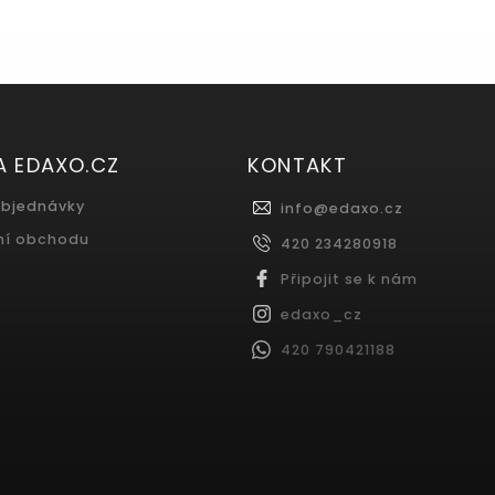
A EDAXO.CZ
KONTAKT
objednávky
info
@
edaxo.cz
ní obchodu
420 234280918
Připojit se k nám
edaxo_cz
420 790421188