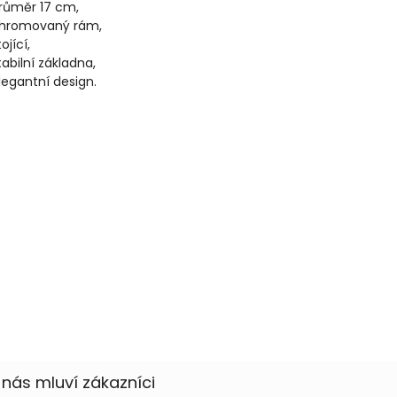
růměr 17 cm,
hromovaný rám,
tojící,
tabilní základna,
legantní design.