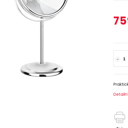
75
Praktic
Detailn