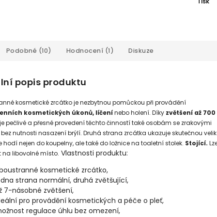
Tisk
Podobné (10)
Hodnocení (1)
Diskuze
lní popis produktu
anné kosmetické zrcátko je nezbytnou pomůckou při provádění
nních kosmetických úkonů, líčení
nebo holení. Díky
zvětšení až 700
e pečlivé a přesné provedení těchto činností také osobám se zrakovými
ez nutnosti nasazení brýlí. Druhá strana zrcátka ukazuje skutečnou velik
e hodí nejen do koupelny, ale také do ložnice na toaletní stolek.
Stojící.
Lz
Vlastnosti produktu:
 na libovolné místo.
boustranné kosmetické zrcátko,
edna strana normální, druhá zvětšující,
ž 7-násobné zvětšení,
deální pro provádění kosmetických a péče o pleť,
ožnost regulace úhlu bez omezení,