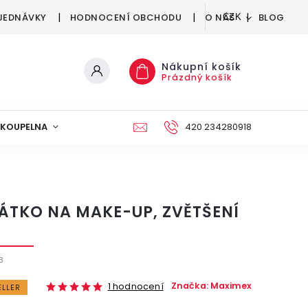
JEDNÁVKY
HODNOCENÍ OBCHODU
O NÁS
BLOG
CZK
Nákupní košík
Prázdný košík
KOUPELNA
KUCHYNĚ
DEKORACE
420 234280918
NÁBYTEK A
ÁTKO NA MAKE-UP, ZVĚTŠENÍ
3
Značka:
Maximex
1 hodnocení
ELLER