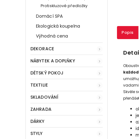
Protiskluzové předložky
Domácí SPA
Ekologická koupelna
Popis
Výhodná cena
DEKORACE
Detai
NÁBYTEK A DOPLŇKY
Oboustr
každode
DĚTSKÝ POKOJ
umožňuj
TEXTILIE
vadami b
Skvěle s
SKLADOVÁNÍ
přenášet
o
ZAHRADA
j
DÁRKY
a
i
STYLY
m