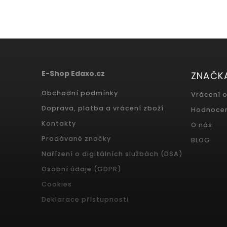
E-Shop Edaxo.cz
ZNAČK
Obchodní podmínky
Vrácení 
Doprava, platba a vrácení zboží
Hodnoce
Kontakty
O nás
Prodávané značky
BLOG
Nařízení o digitálních službách (DSA)
Osobní údaje (GDPR)
Cookies
Deklarace přístupnosti