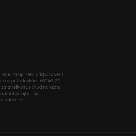
 práce na úplném přizpůsobení
xo.cz požadavkům WCAG 2.2.
za trpělivost. Pokud narazíte
m, kontaktujte nás:
g@edaxo.cz.