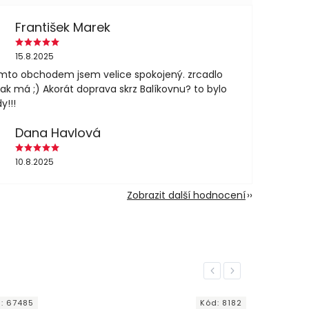
František Marek
15.8.2025
mto obchodem jsem velice spokojený. zrcadlo
jak má ;) Akorát doprava skrz Balíkovnu? to bylo
y!!!
Dana Havlová
10.8.2025
Zobrazit další hodnocení
Previous
Next
d:
67485
Kód:
8182