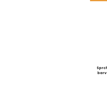
Stojan na toaletní papír a
Sprc
WC štětku s poličkou
barv
HYLLA, černý, 65 cm
Do košíku
669 Kč