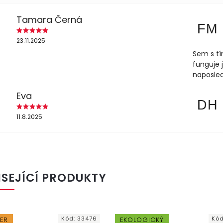
Tamara Černá
FM
23.11.2025
Sem s tí
funguje 
naposled
Eva
DH
11.8.2025
ISEJÍCÍ PRODUKTY
Kód:
33476
Kó
LER
EKOLOGICKÝ