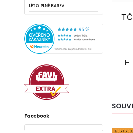
LÉTO PLNÉ BAREV
TČ
E
SOUV
Facebook
Kód:
103499
BESTSELLER
BESTSEL