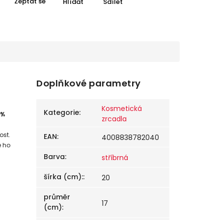
Zeptat se
Hlídat
Sdílet
Doplňkové parametry
Kosmetická
Kategorie
:
 %
zrcadla
ost.
EAN
:
4008838782040
e ho
Barva
:
stříbrná
šírka (cm):
:
20
průměr
17
(cm)
: