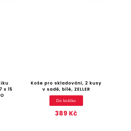
tiku
Koše pro skladování, 2 kusy
Kel
 x 15
v sadě, bílé, ZELLER
M
KO
Do košíku
389 Kč