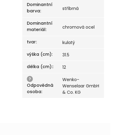
Dominantní
stříbrná
barva
:
Dominantní
chromová ocel
materiál
:
tvar
:
kulatý
výška (cm)
:
31.5
délka (cm):
:
12
?
Wenko-
Odpovědná
Wenselaar GmbH
osoba
:
& Co. KG