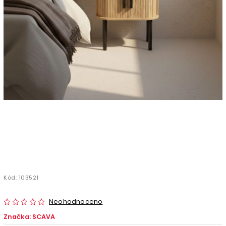
Kód:
103521
Neohodnoceno
Značka:
SCAVA