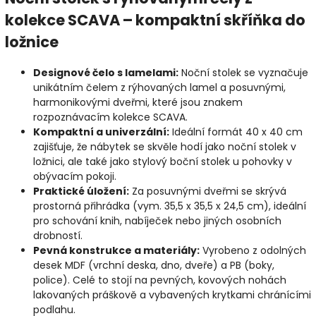
kolekce SCAVA – kompaktní skříňka do
ložnice
Designové čelo s lamelami:
Noční stolek se vyznačuje
unikátním čelem z rýhovaných lamel a posuvnými,
harmonikovými dveřmi, které jsou znakem
rozpoznávacím kolekce SCAVA.
Kompaktní a univerzální:
Ideální formát 40 x 40 cm
zajišťuje, že nábytek se skvěle hodí jako noční stolek v
ložnici, ale také jako stylový boční stolek u pohovky v
obývacím pokoji.
Praktické úložení:
Za posuvnými dveřmi se skrývá
prostorná přihrádka (vym. 35,5 x 35,5 x 24,5 cm), ideální
pro schování knih, nabíječek nebo jiných osobních
drobností.
Pevná konstrukce a materiály:
Vyrobeno z odolných
desek MDF (vrchní deska, dno, dveře) a PB (boky,
police). Celé to stojí na pevných, kovových nohách
lakovaných práškově a vybavených krytkami chránícími
podlahu.