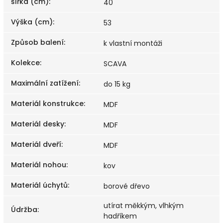
šířka (cm)
:
40
Výška (cm)
:
53
Způsob balení
:
k vlastní montáži
Kolekce
:
SCAVA
Maximální zatížení
:
do 15 kg
Materiál konstrukce
:
MDF
Materiál desky
:
MDF
Materiál dveří
:
MDF
Materiál nohou
:
kov
Materiál úchytů
:
borové dřevo
utírat měkkým, vlhkým
Údržba
:
hadříkem