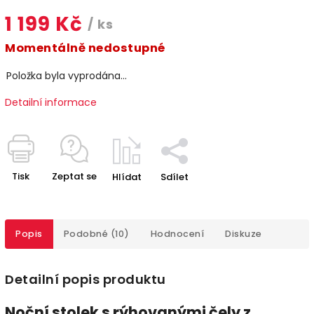
1 199 Kč
/ ks
Momentálně nedostupné
Položka byla vyprodána…
Detailní informace
Tisk
Zeptat se
Hlídat
Sdílet
Popis
Podobné (10)
Hodnocení
Diskuze
Detailní popis produktu
Noční stolek s rýhovanými čely z