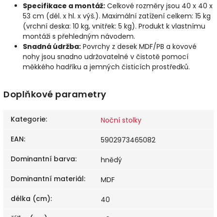
Specifikace a montáž:
Celkové rozměry jsou 40 x 40 x
53 cm (dél. x hl. x výš.). Maximální zatížení celkem: 15 kg
(vrchní deska: 10 kg, vnitřek: 5 kg). Produkt k vlastnímu
montáži s přehledným návodem.
Snadná údržba:
Povrchy z desek MDF/PB a kovové
nohy jsou snadno udržovatelné v čistotě pomocí
měkkého hadříku a jemných čisticích prostředků.
Doplňkové parametry
Kategorie
:
Noční stolky
EAN
:
5902973465082
Dominantní barva
:
hnědý
Dominantní materiál
:
MDF
délka (cm)
:
40