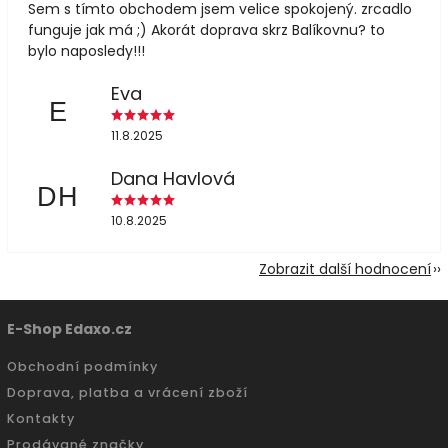
Sem s tímto obchodem jsem velice spokojený. zrcadlo
funguje jak má ;) Akorát doprava skrz Balíkovnu? to
bylo naposledy!!!
Eva
E
11.8.2025
Dana Havlová
DH
10.8.2025
Zobrazit další hodnocení
E-Shop Edaxo.cz
Obchodní podmínky
Doprava, platba a vrácení zboží
Kontakty
Prodávané značky