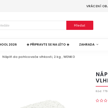
VRÁCENÍ OB
Hledat
HOOL 2026
☀️ PŘIPRAVTE SE NA LÉTO ☀️
ZAHRADA
Náplň do pohlcovače vlhkosti, 2 kg , WENKO
NÁP
VLH
Kód:
779