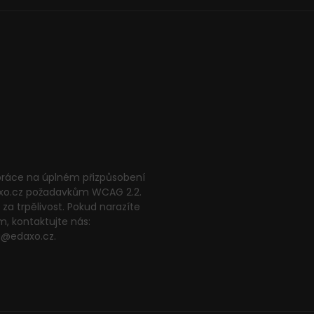
 práce na úplném přizpůsobení
xo.cz požadavkům WCAG 2.2.
za trpělivost. Pokud narazíte
m, kontaktujte nás:
g@edaxo.cz.