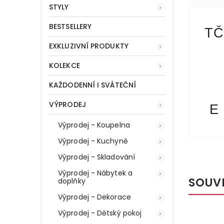
STYLY
BESTSELLERY
TČ
EXKLUZIVNÍ PRODUKTY
KOLEKCE
KAŽDODENNÍ I SVÁTEČNÍ
VÝPRODEJ
E
Výprodej - Koupelna
Výprodej - Kuchyně
Výprodej - Skladování
Výprodej - Nábytek a
SOUV
doplňky
Výprodej - Dekorace
Výprodej - Dětský pokoj
:
52817
Kód:
52815