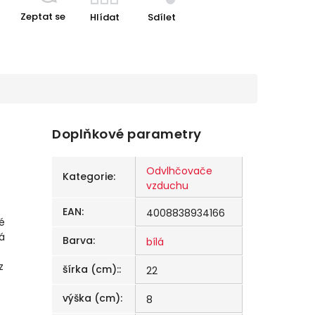
Zeptat se
Hlídat
Sdílet
Doplňkové parametry
Odvlhčovače
Kategorie
:
vzduchu
EAN
:
4008838934166
é
á
Barva
:
bílá
z
šírka (cm):
:
22
výška (cm)
:
8