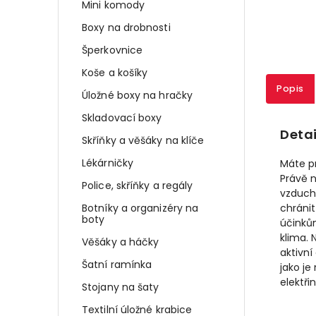
Mini komody
Boxy na drobnosti
Šperkovnice
Koše a košíky
Popis
Úložné boxy na hračky
Skladovací boxy
Detai
Skříňky a věšáky na klíče
Lékárničky
Máte pr
Právě n
Police, skříňky a regály
vzduch
Botníky a organizéry na
chránit
boty
účinkům
klima. 
Věšáky a háčky
aktivní
Šatní ramínka
jako je
elektřin
Stojany na šaty
Textilní úložné krabice