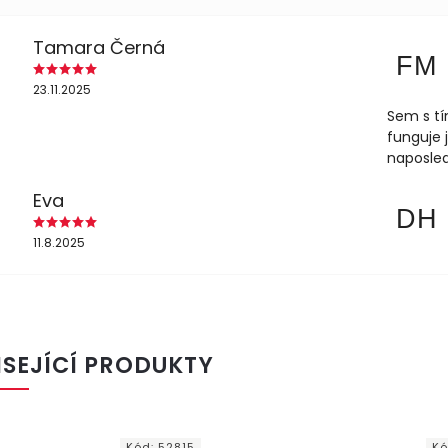
Tamara Černá
FM
23.11.2025
Sem s tí
funguje 
naposled
Eva
DH
11.8.2025
ISEJÍCÍ PRODUKTY
Kód:
3368
Kód