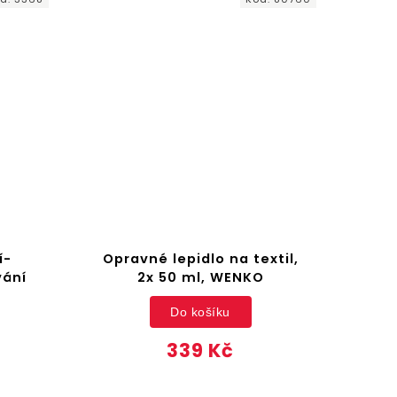
xtil,
Holicí strojek na oblečení,
svetry, WENKO
Do košíku
299 Kč