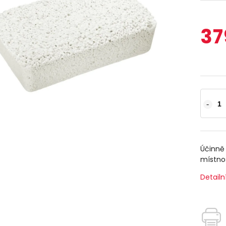
37
Účinně 
místno
Detailn