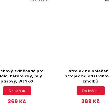
rojek na oblečení-
Opravné lepidlo na te
ojek na odstraňování
2x 50 ml, WENKO
žmolků
Do košíku
Do košíku
339 Kč
389 Kč