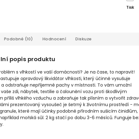
Tisk
Podobné (10)
Hodnocení
Diskuze
lní popis produktu
oblém s vlhkostí ve vaší domácnosti? Je na čase, to napravit!
astupuje opravdový likvidátor vlhkosti, který účinně vysušuje
 a odstraňuje nepříjemné pachy v místnosti. To vám umožní
 vaše zdi, nábytek, textilie a čalounění vozu proti škodlivým
 příliš vlhkého vzduchu a zabraňuje tak plísním a vytvořit zdrav
Námi prezentovaný vysoušeč je šetrný k životnímu prostředí - m
 granule, které mají účinky podobné přírodním sušicím činidlům,
 například mořská sůl. 2 kg stačí po dobu 3-6 měsíců. Funguje be
y.