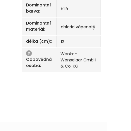
Dominantní
bílá
barva
:
,
Dominantní
chlorid vápenatý
materiál
:
délka (cm):
:
13
?
Wenko-
Odpovědná
Wenselaar GmbH
osoba
:
& Co. KG