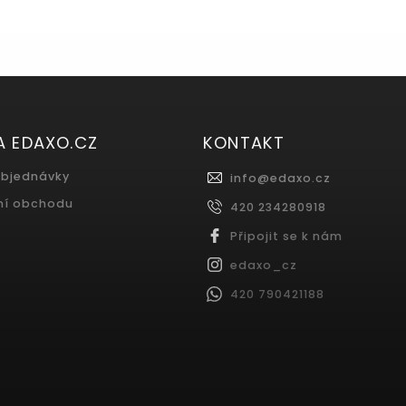
A EDAXO.CZ
KONTAKT
objednávky
info
@
edaxo.cz
ní obchodu
420 234280918
Připojit se k nám
edaxo_cz
420 790421188