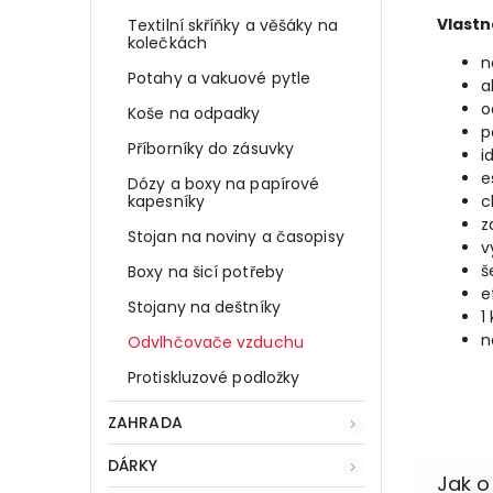
Vlastn
Textilní skříňky a věšáky na
kolečkách
n
Potahy a vakuové pytle
a
o
Koše na odpadky
p
Příborníky do zásuvky
i
e
Dózy a boxy na papírové
kapesníky
c
z
Stojan na noviny a časopisy
v
š
Boxy na šicí potřeby
e
Stojany na deštníky
1
n
Odvlhčovače vzduchu
Protiskluzové podložky
ZAHRADA
DÁRKY