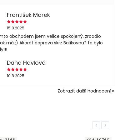
František Marek
15.8.2025
mto obchodem jsem velice spokojený. zrcadlo
jak má ;) Akorát doprava skrz Balíkovnu? to bylo
y!!!
Dana Havlová
10.8.2025
Zobrazit další hodnocení
Previous
Next
:
80760
Kód:
34552