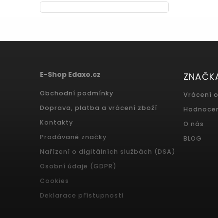
E-Shop Edaxo.cz
ZNAČK
Obchodní podmínky
Vrácení 
Doprava, platba a vrácení zboží
Hodnoce
Kontakty
O nás
Prodávané značky
BLOG
Nařízení o digitálních službách (DSA)
Osobní údaje (GDPR)
Cookies
Deklarace přístupnosti