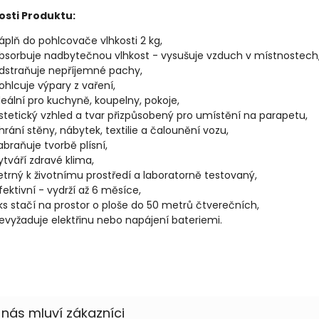
osti Produktu:
áplň do pohlcovače vlhkosti 2 kg,
bsorbuje nadbytečnou vlhkost - vysušuje vzduch v místnostech
dstraňuje nepříjemné pachy,
ohlcuje výpary z vaření,
deální pro kuchyně, koupelny, pokoje,
stetický vzhled a tvar přizpůsobený pro umístění na parapetu,
hrání stěny, nábytek, textilie a čalounění vozu,
abraňuje tvorbě plísní,
ytváří zdravé klima,
etrný k životnímu prostředí a laboratorně testovaný,
fektivní - vydrží až 6 měsíce,
 ks stačí na prostor o ploše do 50 metrů čtverečních,
evyžaduje elektřinu nebo napájení bateriemi.