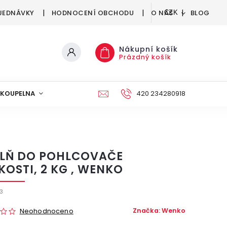
JEDNÁVKY
HODNOCENÍ OBCHODU
O NÁS
BLOG
CZK
Nákupní košík
Prázdný košík
KOUPELNA
KUCHYNĚ
DEKORACE
420 234280918
NÁBYTEK A
LŇ DO POHLCOVAČE
KOSTI, 2 KG , WENKO
3
Značka:
Wenko
Neohodnoceno